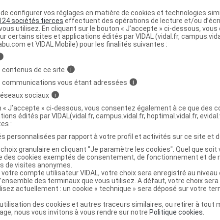
ériel potentiellement infecté (exemple : personnel de
e configurer vos réglages en matière de cookies et technologies simil
124 sociétés tierces
effectuent des opérations de lecture et/ou d’écr
ous utilisez. En cliquant sur le bouton « J’accepte » ci-dessous, vou
ur certains sites et applications édités par VIDAL (vidal.fr, campus.vidal.
ementation sur les vaccins et pour être officiellement
abu.com et VIDAL Mobile) pour les finalités suivantes :
e jaune doivent être administrés dans un centre de
i
on mondiale de la santé (OMS) et la vaccination doit être
 contenus de ce site
i
nal de vaccination. Ce certificat est valide 10 ans à partir
s communications vous étant adressées
i
immédiatement après revaccination.
 réseaux sociaux
i
on « J’accepte » ci-dessous, vous consentez également à ce que des co
tions édités par VIDAL(vidal.fr, campus.vidal.fr, hoptimal.vidal.fr, evidal.
 est indispensable pour un séjour dans une zone
tes :
'Afrique et d'Amérique du Sud), même en l'absence
s personnalisées par rapport à votre profil et activités sur ce site et d
cination est obligatoire pour les résidents du département
choix granulaire en cliquant "Je paramètre les cookies". Quel que soit 
ise des cookies exemptés de consentement, de fonctionnement et de 
es de visites anonymes.
 votre compte utilisateur VIDAL, votre choix sera enregistré au nivea
l’ensemble des terminaux que vous utilisez. A défaut, votre choix ser
ilisez actuellement : un cookie « technique » sera déposé sur votre te
spension injectable en seringue préremplie, Vaccin de
’utilisation des cookies et autres traceurs similaires, ou retirer à tou
sposition
(ANSM, 2 juin 2014)
ge, nous vous invitons à vous rendre sur notre
Politique cookies
.