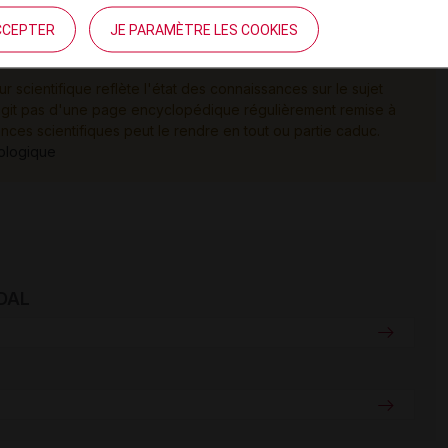
CCEPTER
JE PARAMÈTRE LES COOKIES
ion de la rupture de stock
(6 décembre 2013)
ur scientifique reflète l'état des connaissances sur le sujet
e s'agit pas d'une page encyclopédique régulièrement remise à
ances scientifiques peut le rendre en tout ou partie caduc.
tologique
IDAL