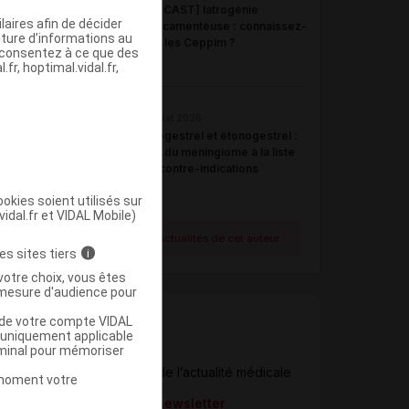
[PODCAST] Iatrogénie
aires afin de décider
médicamenteuse : connaissez-
iture d’informations au
vous les Ceppim ?
s consentez à ce que des
fr, hoptimal.vidal.fr,
21 juillet 2026
Désogestrel et étonogestrel :
ajout du méningiome à la liste
des contre-indications
okies soient utilisés sur
vidal.fr et VIDAL Mobile)
Voir toutes les actualités de cet auteur
es sites tiers
i
votre choix, vous êtes
mesure d'audience pour
u de votre compte VIDAL
a uniquement applicable
rminal pour mémoriser
Newsletter
Restez informé de l’actualité médicale
t moment votre
quotidiennement
S’inscrire à la newsletter