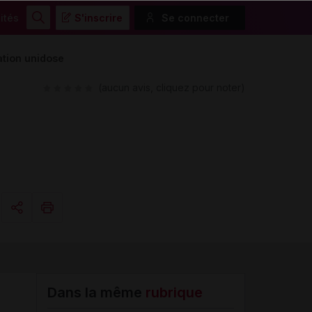
ités
S'inscrire
Se connecter
Rechercher
ation unidose
(aucun avis, cliquez pour noter)
Copier l'url
Email
Dans la même
rubrique