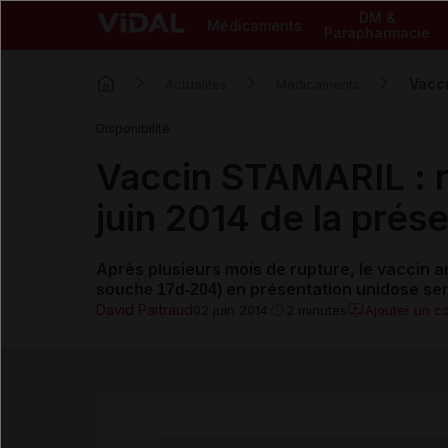
DM &
Médicaments
Parapharmacie
Vacci
Actualités
Médicaments
Disponibilité
Vaccin STAMARIL : re
juin 2014 de la prés
Après plusieurs mois de rupture, le vaccin 
en présentation unidose sera 
souche 17d-204)
David Paitraud
Ajouter un c
02 juin 2014
2 minutes