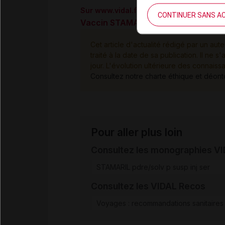
Sur www.vidal.fr
CONTINUER SANS A
Vaccin STAMARIL unidose : prolongat
Cet article d'actualité rédigé par un aute
traité à la date de sa publication. Il n
jour. L'évolution ultérieure des connaiss
Consultez notre charte éthique et déon
Pour aller plus loin
Consultez les monographies V
STAMARIL pdre/solv p susp inj ser
Consultez les VIDAL Recos
Voyages : recommandations sanitaires