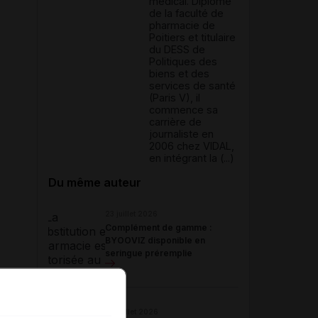
médical. Diplômé
de la faculté de
pharmacie de
Poitiers et titulaire
du DESS de
Politiques des
biens et des
services de santé
(Paris V), il
commence sa
carrière de
journaliste en
2006 chez VIDAL,
en intégrant la (...)
Du même auteur
23 juillet 2026
Complément de gamme :
BYOOVIZ disponible en
seringue préremplie
22 juillet 2026