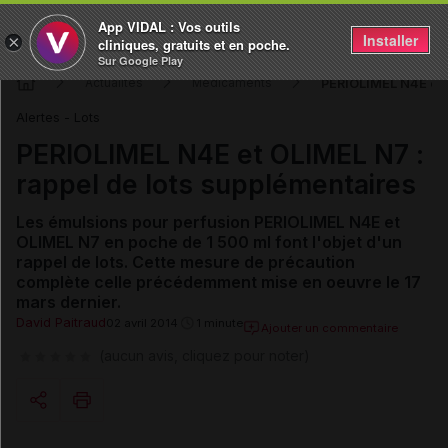
App VIDAL : Vos outils
Installer
×
cliniques, gratuits et en poche.
Sur Google Play
PERIOLIMEL N4E et O
Actualités
Médicaments
Alertes - Lots
PERIOLIMEL N4E et OLIMEL N7 :
rappel de lots supplémentaires
Les émulsions pour perfusion PERIOLIMEL N4E et
OLIMEL N7 en poche de 1 500 ml font l'objet d'un
rappel de lots. Cette mesure de précaution
complète celle précédemment mise en oeuvre le 17
mars dernier.
David Paitraud
02 avril 2014
1 minute
Ajouter un commentaire
(aucun avis, cliquez pour noter)
Copier l'url