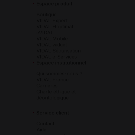
Espace produit
Boutique
VIDAL Expert
VIDAL Hoptimal
eVIDAL
VIDAL Mobile
VIDAL widget
VIDAL Sécurisation
VIDAL e-Services
Espace institutionnel
Qui sommes-nous ?
VIDAL France
Carrières
Charte éthique et
déontologique
Service client
Contact
Aide