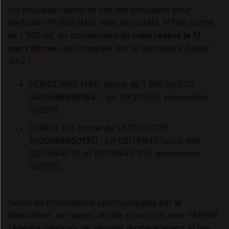
Un nouveau rappel de lots des émulsions pour
perfusion PERIOLIMEL N4E et OLIMEL N7 en poche
de 1 500 ml, en complément de
celui réalisé le 17
mars dernier
, est organisé par le laboratoire Baxter
SAS :
PERIOLIMEL N4E, poche de 1 500 ml (CIP
34009
3865918
4) : lot 13K27N45, péremption
10/2015 ;
OLIMEL N7, poche de 1 500 ml (CIP
34009
3866013
5) : lot 13D14N40 (sous-lots
13D14N40 S1 et 13D14N40 S2), péremption
03/2015.
Selon les informations communiquées par le
laboratoire, ce rappel, décidé en accord avec l'ANSM
(Agence nationale de sécurité du médicament et des