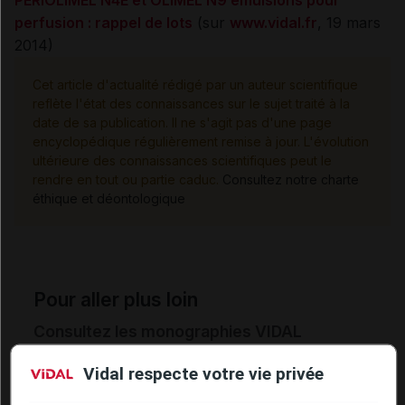
PERIOLIMEL N4E et OLIMEL N9 émulsions pour
perfusion : rappel de lots
(sur
www.vidal.fr
, 19 mars
2014)
Cet article d'actualité rédigé par un auteur scientifique
reflète l'état des connaissances sur le sujet traité à la
date de sa publication. Il ne s'agit pas d'une page
encyclopédique régulièrement remise à jour. L'évolution
ultérieure des connaissances scientifiques peut le
rendre en tout ou partie caduc.
Consultez notre charte
éthique et déontologique
Pour aller plus loin
Consultez les monographies VIDAL
OLIMEL N7 émuls p perf
Vidal respecte votre vie privée
PERIOLIMEL N4E émuls p perf