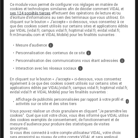
Ce module vous permet de configurer vos réglages en matière de
cookies et technologies similaires afin de décider comment VIDAL et
ses 124 sociétés tierces
effectuent des opérations de lecture et/ou
d’écriture d’informations au sein des terminaux que vous utilisez. En
cliquant sur le bouton « J’accepte » ci-dessous, vous consentez à ce
Sources
que des cookies soient utilisés sur certains sites et applications édités
par VIDAL (vidal.fr, campus.vidal.fr, hoptimal.vidal.fr, evidal.vidal.fr,
fr.m3manabu.com et VIDAL Mobile) pour les finalités suivantes :
ANSM (Agence nationale de sécurité du
médicament et des produits de santé)
Mesure d’audience
i
Personnalisation des contenus de ce site
i
Laboratoire Baxter SAS
Personnalisation des communications vous étant adressées
i
Interaction avec les réseaux sociaux
i
En cliquant sur le bouton « J’accepte » ci-dessous, vous consentez
Les commentaires sont momentanément
également à ce que des cookies soient utilisés sur certains sites et
désactivés
applications édités par VIDAL(vidal.fr, campus.vidal.fr, hoptimal.vidal.fr,
evidal.vidal.fr et VIDAL Mobile) pour les finalités suivantes :
La publication de commentaires est
Affichage de publicités personnalisées par rapport à votre profil et
i
activités sur ce site et des sites tiers
momentanément indisponible.
Vous pouvez réaliser un choix granulaire en cliquant "Je paramètre les
cookies". Quel que soit votre choix, vous êtes informé que VIDAL utilise
des cookies exemptés de consentement, de fonctionnement et de
Pour recevoir gratuitement toute l’actualité par mail
mesure d'audience pour produire des statistiques de visites
anonymes.
Si vous êtes connecté à votre compte utilisateur VIDAL, votre choix
Je m'abonne !
sera enregistré au niveau de votre compte VIDAL et sera appliqué