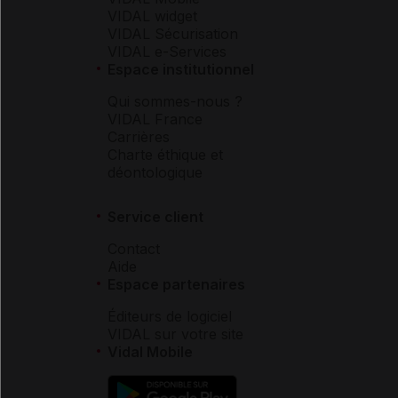
VIDAL widget
VIDAL Sécurisation
VIDAL e-Services
Espace institutionnel
Qui sommes-nous ?
VIDAL France
Carrières
Charte éthique et
déontologique
Service client
Contact
Aide
Espace partenaires
Éditeurs de logiciel
VIDAL sur votre site
Vidal Mobile