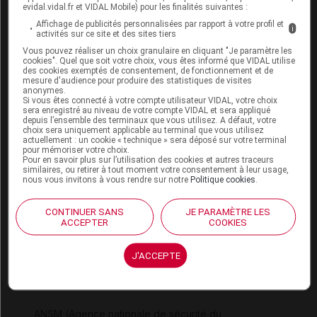
Consultez les monographies VIDAL
evidal.vidal.fr et VIDAL Mobile) pour les finalités suivantes :
Affichage de publicités personnalisées par rapport à votre profil et
i
BIPERIDYS 20 mg cp pellic séc
activités sur ce site et des sites tiers
Vous pouvez réaliser un choix granulaire en cliquant "Je paramètre les
BIPERIDYSFLASH 20 mg cp orodispers
cookies". Quel que soit votre choix, vous êtes informé que VIDAL utilise
des cookies exemptés de consentement, de fonctionnement et de
MOTILIUM 1 mg/ml susp buv
mesure d'audience pour produire des statistiques de visites
anonymes.
MOTILIUM 10 mg cp pellic
Si vous êtes connecté à votre compte utilisateur VIDAL, votre choix
sera enregistré au niveau de votre compte VIDAL et sera appliqué
MOTILIUM 10 mg glé efferv sachet-dose
depuis l’ensemble des terminaux que vous utilisez. A défaut, votre
choix sera uniquement applicable au terminal que vous utilisez
actuellement : un cookie « technique » sera déposé sur votre terminal
PERIDYS 1 mg/ml susp buv
pour mémoriser votre choix.
Pour en savoir plus sur l’utilisation des cookies et autres traceurs
PERIDYS 10 mg cp pellic
similaires, ou retirer à tout moment votre consentement à leur usage,
nous vous invitons à vous rendre sur notre
Politique cookies
.
Consultez les VIDAL Recos
CONTINUER SANS
JE PARAMÈTRE LES
Soins palliatifs
ACCEPTER
COOKIES
J'ACCEPTE
Sources
ANSM (Agence nationale de sécurité du