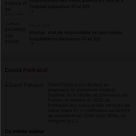
Disponibilités des médicaments en ville et à
l'hôpital (semaines 31 et 32)
06 août 2026
Hôpital : état de disponibilité de spécialités
hospitalières (semaines 31 et 32)
David
Paitraud
David Paitraud est docteur en
pharmacie et journaliste médical.
Diplômé de la faculté de pharmacie de
Poitiers et titulaire du DESS de
Politiques des biens et des services de
santé (Paris V), il commence sa carrière
de journaliste en 2006 chez VIDAL, en
intégrant la (...)
Du même auteur