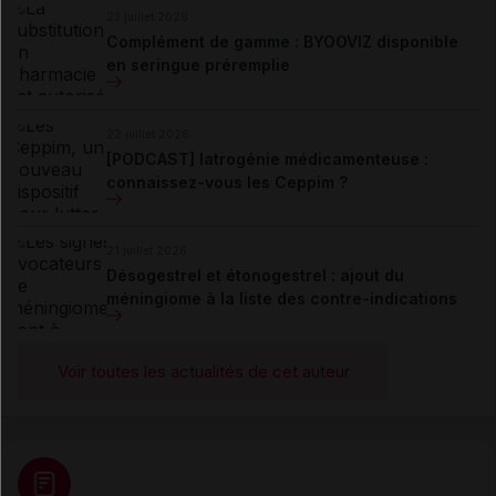
23 juillet 2026
Complément de gamme : BYOOVIZ disponible
en seringue préremplie
22 juillet 2026
[PODCAST] Iatrogénie médicamenteuse :
connaissez-vous les Ceppim ?
21 juillet 2026
Désogestrel et étonogestrel : ajout du
méningiome à la liste des contre-indications
Voir toutes les actualités de cet auteur