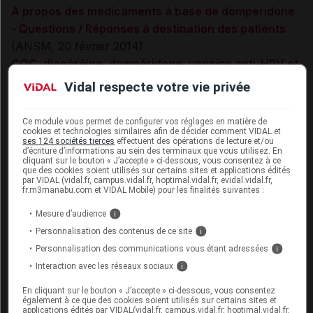
A propos des médicaments à base de dompéridone
- Questions / Réponses à destination des patients
(ANSM, 20 février 2014)
COC, diacéréine, dompéridone, vaccins anti-HPV et
zolpidem : le PRAC rend ses premiers avis
(sur
Vidal respecte votre vie privée
www.vidal.fr
, 15 juillet 2013)
Ce module vous permet de configurer vos réglages en matière de
Cet article d'actualité rédigé par un auteur scientifique
cookies et technologies similaires afin de décider comment VIDAL et
ses 124 sociétés tierces
effectuent des opérations de lecture et/ou
reflète l'état des connaissances sur le sujet traité à la
d’écriture d’informations au sein des terminaux que vous utilisez. En
date de sa publication. Il ne s'agit pas d'une page
cliquant sur le bouton « J’accepte » ci-dessous, vous consentez à ce
que des cookies soient utilisés sur certains sites et applications édités
encyclopédique régulièrement remise à jour. L'évolution
par VIDAL (vidal.fr, campus.vidal.fr, hoptimal.vidal.fr, evidal.vidal.fr,
ultérieure des connaissances scientifiques peut le
fr.m3manabu.com et VIDAL Mobile) pour les finalités suivantes :
rendre en tout ou partie caduc.
Consultez notre charte
Mesure d’audience
i
éthique et déontologique
Personnalisation des contenus de ce site
i
Personnalisation des communications vous étant adressées
i
Interaction avec les réseaux sociaux
i
En cliquant sur le bouton « J’accepte » ci-dessous, vous consentez
Pour aller plus loin
également à ce que des cookies soient utilisés sur certains sites et
applications édités par VIDAL(vidal.fr, campus.vidal.fr, hoptimal.vidal.fr,