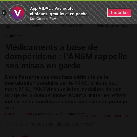
App VIDAL : Vos outils
Installer
×
cliniques, gratuits et en poche.
Sur Google Play
Médicaments à base
Actualités
Médicaments
Vigilance
Médicaments à base de
dompéridone : l'ANSM rappelle
ses mises en garde
Dans l'attente des résultats définitifs de la
réévaluation conduite par le PRAC, prévus pour
mars 2014, l'ANSM rappelle les modalités de bon
usage de la dompéridone visant à limiter les effets
indésirables cardiaques observés avec ce principe
actif.
David Paitraud
24 février 2014
2 minutes
Ajouter un commentaire
(aucun avis, cliquez pour noter)