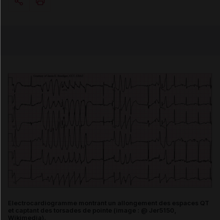
Copier l'url
Email
Electrocardiogramme montrant un allongement des espaces QT
et captant des torsades de pointe (image : @ Jer5150,
Wikimedia).