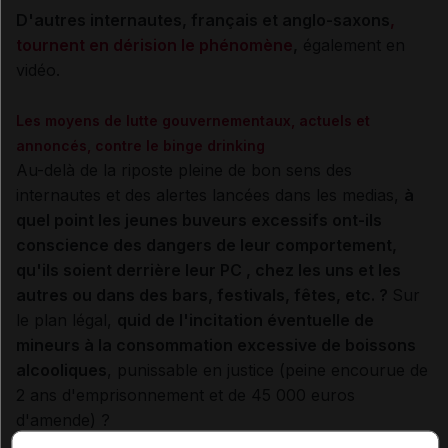
D'autres internautes, français et anglo-saxons
,
tournent en dérision le phénomène
,
également en
vidéo.
Les moyens de lutte gouvernementaux, actuels et
annoncés, contre le binge drinking
Au-delà de la riposte pleine de bon sens des
internautes et des alertes lancées dans les medias,
à
quel point les jeunes buveurs excessifs ont-ils
conscience des dangers de leur comportement,
qu'ils soient derrière leur PC , chez les uns et les
autres ou dans des bars, festivals, fêtes, etc. ?
Sur
le plan légal,
quid de l'incitation éventuelle de
mineurs à la consommation excessive de boissons
alcooliques
, punissable en justice (peine encourue de
2 ans d'emprisonnement et de 45 000 euros
d'amende) ?