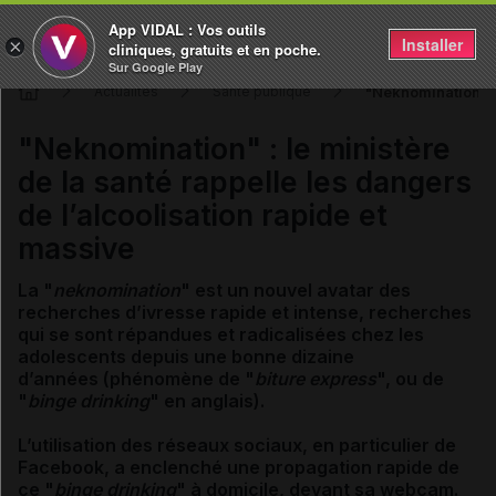
App VIDAL : Vos outils
Installer
×
cliniques, gratuits et en poche.
Sur Google Play
"Neknomination" : 
Actualités
Santé publique
"Neknomination" : le ministère
de la santé rappelle les dangers
de l’alcoolisation rapide et
massive
La "
neknomination
" est un nouvel avatar des
recherches d’ivresse rapide et intense, recherches
qui se sont répandues et radicalisées chez les
adolescents depuis une bonne dizaine
d’années (phénomène de "
biture express
", ou de
"
binge drinking
" en anglais).
L’utilisation des réseaux sociaux, en particulier de
Facebook, a enclenché une propagation rapide de
ce "
binge drinking
" à domicile, devant sa webcam.