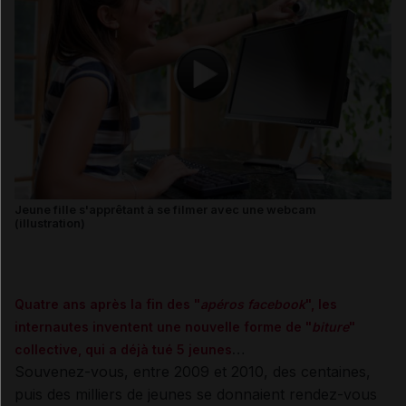
Jeune fille s'apprêtant à se filmer avec une webcam
(illustration)
Quatre ans après la fin des "
apéros facebook
", les
internautes inventent une nouvelle forme de "
biture
"
collective, qui a déjà tué 5 jeunes
…
Souvenez-vous, entre 2009 et 2010, des centaines,
puis des milliers de jeunes se donnaient rendez-vous