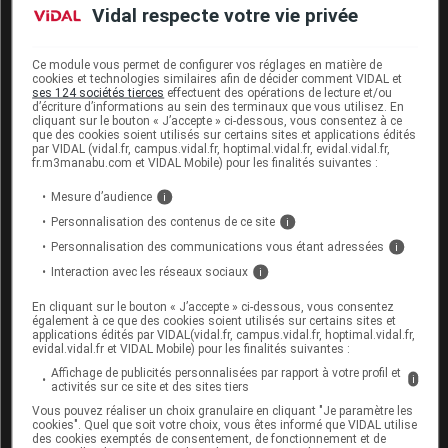
Vidal respecte votre vie privée
Une question de santé publique majeure, puisque
plus
d'1 jeune Français de 17 ans sur 4 déclare avoir des
Ce module vous permet de configurer vos réglages en matière de
"
ivresses alcooliques répétées
",
selon
les résultats
cookies et technologies similaires afin de décider comment VIDAL et
ses 124 sociétés tierces
effectuent des opérations de lecture et/ou
de l'enquête ESCAPAD 2011
effectuée par
d’écriture d’informations au sein des terminaux que vous utilisez. En
l'Observatoire français des drogues et des
cliquant sur le bouton « J’accepte » ci-dessous, vous consentez à ce
que des cookies soient utilisés sur certains sites et applications édités
toxicomanies auprès de 27 402 jeunes métropolitains
par VIDAL (vidal.fr, campus.vidal.fr, hoptimal.vidal.fr, evidal.vidal.fr,
fr.m3manabu.com et VIDAL Mobile) pour les finalités suivantes :
âgés de 17 ans :
Mesure d’audience
i
Personnalisation des contenus de ce site
i
Personnalisation des communications vous étant adressées
i
Interaction avec les réseaux sociaux
i
En cliquant sur le bouton « J’accepte » ci-dessous, vous consentez
également à ce que des cookies soient utilisés sur certains sites et
applications édités par VIDAL(vidal.fr, campus.vidal.fr, hoptimal.vidal.fr,
evidal.vidal.fr et VIDAL Mobile) pour les finalités suivantes :
Affichage de publicités personnalisées par rapport à votre profil et
i
activités sur ce site et des sites tiers
Vous pouvez réaliser un choix granulaire en cliquant "Je paramètre les
cookies". Quel que soit votre choix, vous êtes informé que VIDAL utilise
des cookies exemptés de consentement, de fonctionnement et de