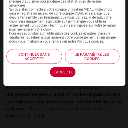
mesure d'audience pour produire des statistiques de visites
anonymes.
Sur le plan sanitaire et préventif, le ministère de la
Si vous êtes connecté à votre compte utilisateur VIDAL, votre choix
sera enregistré au niveau de votre compte VIDAL et sera appliqué
santé rappelle les mesures en cours et à venir :
depuis l’ensemble des terminaux que vous utilisez. A défaut, votre
choix sera uniquement applicable au terminal que vous utilisez
- l'INPES (
espace "
Alcool
"
) a mis en ligne le site
actuellement : un cookie « technique » sera déposé sur votre terminal
Alcool Info Service
,
qui propose explications,
pour mémoriser votre choix.
Pour en savoir plus sur l’utilisation des cookies et autres traceurs
conseils, forums, écoute téléphonique, etc.
Une
similaires, ou retirer à tout moment votre consentement à leur usage,
nous vous invitons à vous rendre sur notre
Politique cookies
.
brochure explicative des dangers de l'excès
d'alcool
peut être téléchargé par (ou pour) les jeunes
CONTINUER SANS
JE PARAMÈTRE LES
et les moins jeunes
à partir de ce lien.
ACCEPTER
COOKIES
- les actions menées par les 400 consultations
J'ACCEPTE
jeunes consommateurs ont été renforcées
par le
Plan gouvernemental de lutte contre les drogues et
les conduites addictives
(septembre 2013).
- Le gouvernement prévoit d'inclure un plan contre
l'alcoolisation des jeunes dans la future loi de santé
publique
, adaptation prochaine de la Stratégie
Nationale de Santé.