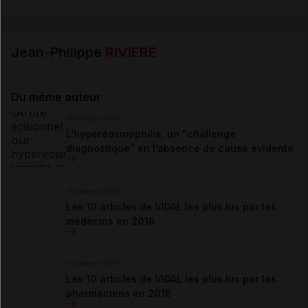
Jean-Philippe
RIVIERE
Du même auteur
10 janvier 2019
L’hyperéosinophilie, un "challenge
diagnostique" en l’absence de cause évidente
10 janvier 2019
Les 10 articles de VIDAL les plus lus par les
médecins en 2018
10 janvier 2019
Les 10 articles de VIDAL les plus lus par les
pharmaciens en 2018