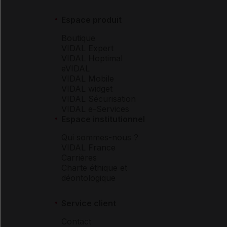
Espace produit
Boutique
VIDAL Expert
VIDAL Hoptimal
eVIDAL
VIDAL Mobile
VIDAL widget
VIDAL Sécurisation
VIDAL e-Services
Espace institutionnel
Qui sommes-nous ?
VIDAL France
Carrières
Charte éthique et
déontologique
Service client
Contact