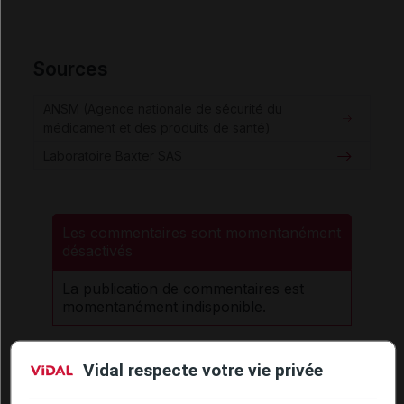
Sources
ANSM (Agence nationale de sécurité du
médicament et des produits de santé)
Laboratoire Baxter SAS
Les commentaires sont momentanément
désactivés
La publication de commentaires est
momentanément indisponible.
Pour recevoir gratuitement toute l’actualité par mail
Vidal respecte votre vie privée
Je m'abonne !