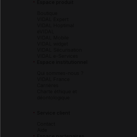
Espace produit
Boutique
VIDAL Expert
VIDAL Hoptimal
eVIDAL
VIDAL Mobile
VIDAL widget
VIDAL Sécurisation
VIDAL e-Services
Espace institutionnel
Qui sommes-nous ?
VIDAL France
Carrières
Charte éthique et
déontologique
Service client
Contact
Aide
Espace partenaires