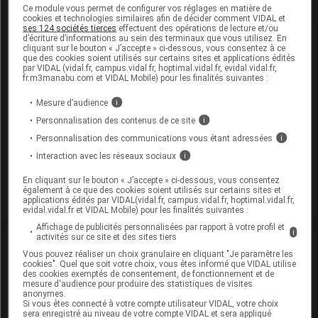
Ce module vous permet de configurer vos réglages en matière de
cookies et technologies similaires afin de décider comment VIDAL et
ses 124 sociétés tierces
effectuent des opérations de lecture et/ou
d’écriture d’informations au sein des terminaux que vous utilisez. En
Dans la même
rubrique
cliquant sur le bouton « J’accepte » ci-dessous, vous consentez à ce
que des cookies soient utilisés sur certains sites et applications édités
par VIDAL (vidal.fr, campus.vidal.fr, hoptimal.vidal.fr, evidal.vidal.fr,
06 août 2026
fr.m3manabu.com et VIDAL Mobile) pour les finalités suivantes :
Disponibilités des médicaments en ville et à
Mesure d’audience
i
l'hôpital (semaines 31 et 32)
Personnalisation des contenus de ce site
i
Personnalisation des communications vous étant adressées
i
06 août 2026
Interaction avec les réseaux sociaux
i
Hôpital : état de disponibilité de spécialités
hospitalières (semaines 31 et 32)
En cliquant sur le bouton « J’accepte » ci-dessous, vous consentez
également à ce que des cookies soient utilisés sur certains sites et
applications édités par VIDAL(vidal.fr, campus.vidal.fr, hoptimal.vidal.fr,
evidal.vidal.fr et VIDAL Mobile) pour les finalités suivantes :
Affichage de publicités personnalisées par rapport à votre profil et
i
activités sur ce site et des sites tiers
David
Paitraud
Vous pouvez réaliser un choix granulaire en cliquant "Je paramètre les
cookies". Quel que soit votre choix, vous êtes informé que VIDAL utilise
des cookies exemptés de consentement, de fonctionnement et de
mesure d'audience pour produire des statistiques de visites
David Paitraud est docteur en
anonymes.
pharmacie et journaliste médical.
Si vous êtes connecté à votre compte utilisateur VIDAL, votre choix
Diplômé de la faculté de pharmacie de
sera enregistré au niveau de votre compte VIDAL et sera appliqué