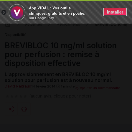
App VIDAL : Vos outils
Installer
×
cliniques, gratuits et en poche.
Sur Google Play
BREVIBLOC 10 mg/ml 
Actualités
Médicaments
Disponibilité
BREVIBLOC 10 mg/ml solution
pour perfusion : remise à
disposition effective
L'approvisionnement en BREVIBLOC 10 mg/ml
solution pour perfusion est à nouveau normal.
David Paitraud
14 février 2014
1 minute
Ajouter un commentaire
(aucun avis, cliquez pour noter)
Copier l'url