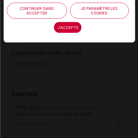
NEO-MERCAZOLE 20 mg cp
CONTINUER SANS
JE PARAMÈTRE LES
NEO-MERCAZOLE 5 mg cp
ACCEPTER
COOKIES
THYROZOL 10 mg cp pellic
J'ACCEPTE
THYROZOL 20 mg cp pellic
THYROZOL 5 mg cp pellic
Consultez les VIDAL Recos
Hyperthyroïdie
Sources
ANSM (Agence nationale de sécurité du
médicament et des produits de santé)
Laboratoire CSP