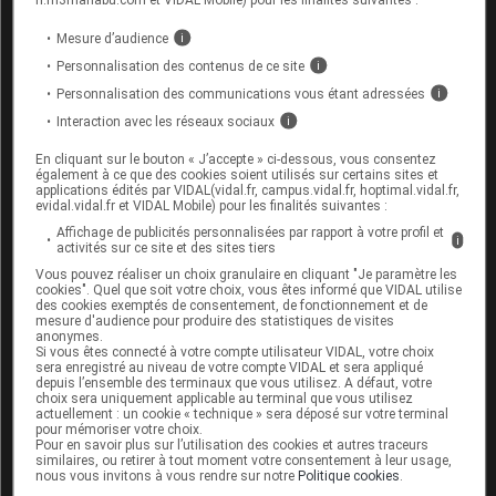
Lettre du laboratoire CSP aux professionnels de
santé
(sur le site de l'ANSM, 6 janvier 2014)
Mesure d’audience
i
THYROZOL comprimé pelliculé (thiamazole) : remise
Personnalisation des contenus de ce site
i
à disposition contingentée du dosage à 20 mg
(sur
Personnalisation des communications vous étant adressées
i
www.vidal.fr
, 20 décembre 2013)
Interaction avec les réseaux sociaux
i
En cliquant sur le bouton « J’accepte » ci-dessous, vous consentez
Cet article d'actualité rédigé par un auteur scientifique
également à ce que des cookies soient utilisés sur certains sites et
reflète l'état des connaissances sur le sujet traité à la
applications édités par VIDAL(vidal.fr, campus.vidal.fr, hoptimal.vidal.fr,
evidal.vidal.fr et VIDAL Mobile) pour les finalités suivantes :
date de sa publication. Il ne s'agit pas d'une page
Affichage de publicités personnalisées par rapport à votre profil et
encyclopédique régulièrement remise à jour. L'évolution
i
activités sur ce site et des sites tiers
ultérieure des connaissances scientifiques peut le
Vous pouvez réaliser un choix granulaire en cliquant "Je paramètre les
rendre en tout ou partie caduc.
Consultez notre charte
cookies". Quel que soit votre choix, vous êtes informé que VIDAL utilise
des cookies exemptés de consentement, de fonctionnement et de
éthique et déontologique
mesure d'audience pour produire des statistiques de visites
anonymes.
Si vous êtes connecté à votre compte utilisateur VIDAL, votre choix
sera enregistré au niveau de votre compte VIDAL et sera appliqué
depuis l’ensemble des terminaux que vous utilisez. A défaut, votre
choix sera uniquement applicable au terminal que vous utilisez
actuellement : un cookie « technique » sera déposé sur votre terminal
Pour aller plus loin
pour mémoriser votre choix.
Pour en savoir plus sur l’utilisation des cookies et autres traceurs
similaires, ou retirer à tout moment votre consentement à leur usage,
Consultez les monographies VIDAL
nous vous invitons à vous rendre sur notre
Politique cookies
.