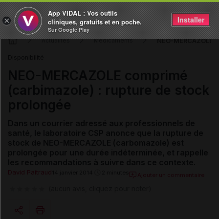
App VIDAL : Vos outils
Installer
×
cliniques, gratuits et en poche.
Sur Google Play
NEO-MERCAZOLE com
Actualités
Médicaments
Disponibilité
NEO-MERCAZOLE comprimé
(carbimazole) : rupture de stock
prolongée
Dans un courrier adressé aux professionnels de
santé, le laboratoire CSP anonce que la rupture de
stock de NEO-MERCAZOLE (carbomazole) est
prolongée pour une durée indéterminée, et rappelle
les recommandations à suivre dans ce contexte.
David Paitraud
14 janvier 2014
2 minutes
Ajouter un commentaire
(aucun avis, cliquez pour noter)