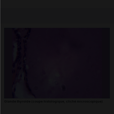
Copier l'url
Email
Glande thyroïde (coupe histologique, cliché microscopique)