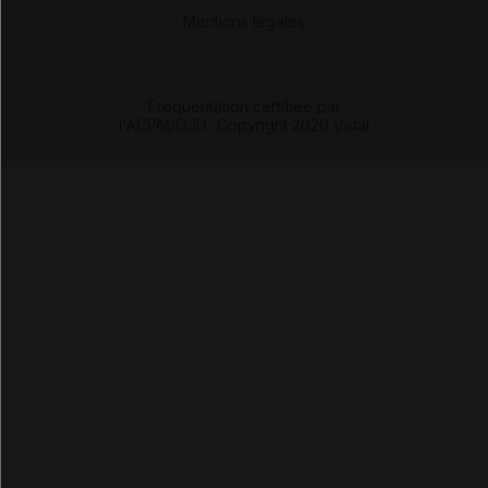
-
Mentions légales
Fréquentation certifiée par
l'ACPM/OJD
|
Copyright 2026 Vidal