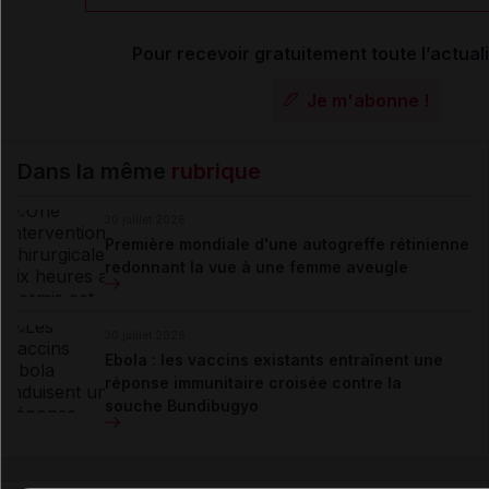
Pour recevoir gratuitement toute l’actuali
Je m'abonne !
Dans la même
rubrique
30 juillet 2026
Première mondiale d'une autogreffe rétinienne
redonnant la vue à une femme aveugle
30 juillet 2026
Ebola : les vaccins existants entraînent une
réponse immunitaire croisée contre la
souche Bundibugyo