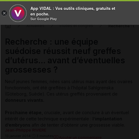
App VIDAL : Vos outils cliniques, gratuits et
×
en poche.
Sur Google Play
Recherche : une
Actualités
Études et congrès
Recherche : une équipe
suédoise réussit neuf greffes
d’utérus… avant d’éventuelles
grossesses ?
Neuf jeunes femmes, nées sans utérus mais ayant des ovaires
fonctionnels, ont été greffées à l’hôpital Sahlgrenska
(Göteborg, Suède). Ces utérus greffés provenaient de
donneurs vivants.
Prochaine étape,
cruciale, avant de conclure à un éventuel
intérêt de cette technique expérimentale :
l’implantation
d’embryons
afin de tenter d’obtenir une grossesse viable.
Jean-Philippe RIVIERE
13 janvier 2014
3 minutes
Ajouter un commentaire