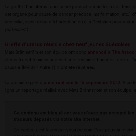
La greffe d'un utérus fonctionnel pourrait permettre à ces femmes
cet organe pour cause de cancer précoce, malformation, etc.) d'
anomalie, sans recourir à l'adoption ou à la Gestation pour autrui
porteuses
").
Greffe d'utérus réussie chez neuf jeunes Suédoises
Mats Brännström et son équipe ont donc
annoncé à The Associ
utérus à neuf femmes âgées d'une trentaine d'années, dont ni l'id
causale (MRKH ? Autre ?) n'ont été révélées.
La première greffe
a été réalisée le 15 septembre 2012.
A cette
ligne un reportage réalisé avec Mats Brännström et son équipe, e
Ce contenu est bloqué car vous n'avez pas accepté les 
traceurs déposés via notre site internet.
Ce contenu est fourni par
youtube.com
. Pour pouvoir le visu