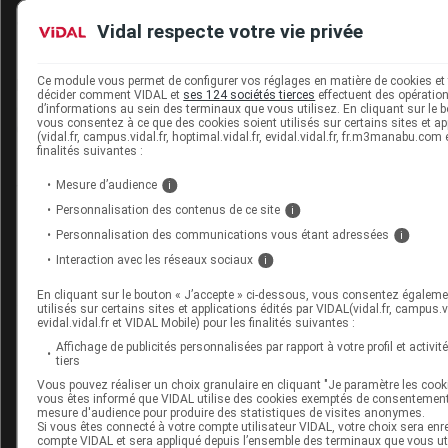
Jean-Philippe
RIVIERE
Vidal respecte votre vie privée
Ce module vous permet de configurer vos réglages en matière de cookies et 
Du même auteur
décider comment VIDAL et
ses 124 sociétés tierces
effectuent des opérations
d’informations au sein des terminaux que vous utilisez. En cliquant sur le b
10 janvier 2019
vous consentez à ce que des cookies soient utilisés sur certains sites et ap
(vidal.fr, campus.vidal.fr, hoptimal.vidal.fr, evidal.vidal.fr, fr.m3manabu.com
L’hyperéosinophilie, un "challenge
finalités suivantes :
diagnostique" en l’absence de cause évidente
Mesure d’audience
i
Personnalisation des contenus de ce site
i
10 janvier 2019
Personnalisation des communications vous étant adressées
i
Les 10 articles de VIDAL les plus lus par les
Interaction avec les réseaux sociaux
i
médecins en 2018
En cliquant sur le bouton « J’accepte » ci-dessous, vous consentez égaleme
utilisés sur certains sites et applications édités par VIDAL(vidal.fr, campus.vid
evidal.vidal.fr et VIDAL Mobile) pour les finalités suivantes :
10 janvier 2019
Affichage de publicités personnalisées par rapport à votre profil et activit
Les 10 articles de VIDAL les plus lus par les
tiers
pharmaciens en 2018
Vous pouvez réaliser un choix granulaire en cliquant "Je paramètre les cooki
vous êtes informé que VIDAL utilise des cookies exemptés de consentement
mesure d'audience pour produire des statistiques de visites anonymes.
Si vous êtes connecté à votre compte utilisateur VIDAL, votre choix sera enr
Voir toutes les actualités de cet auteur
compte VIDAL et sera appliqué depuis l’ensemble des terminaux que vous util