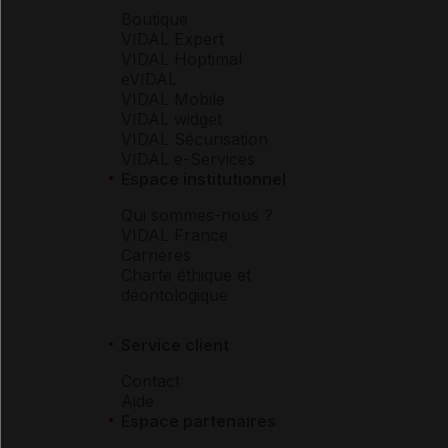
Boutique
VIDAL Expert
VIDAL Hoptimal
eVIDAL
VIDAL Mobile
VIDAL widget
VIDAL Sécurisation
VIDAL e-Services
Espace institutionnel
Qui sommes-nous ?
VIDAL France
Carrières
Charte éthique et
déontologique
Service client
Contact
Aide
Espace partenaires