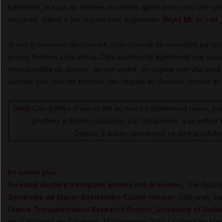
traitement, le suivi de femmes enceintes après avoir reçu une gre
rassurant, même si les risques sont augmentés (
Wyld ML et coll.
Si ces grossesses aboutissent, cela ouvrirait de nouvelles perspe
jeunes femmes sans utérus. Cela soulèverait également une questi
envisageable de donner, de son vivant, un organe non vital pou
sachant que cela fait encourir des risques au donneur comme au
[édit]
Ces greffes d'utérus ont au moins partiellement réussi, 
greffées a donné naissance, par césarienne, à un enfant
Depuis, 3 autres naissances se sont produit
En savoir plus :
Swedish doctors transplant wombs into 9 women
,
The Associa
Syndrome de Mayer-Rokitansky-Küster-Hauser
, Orphanet, m
Uterus Transplantation Research Project, University of Got
de l'université de Göteborg, 17 septembre 2012. La photo de Mats 