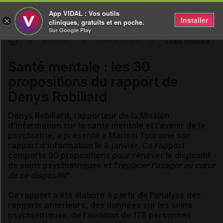
App VIDAL : Vos outils
Installer
×
cliniques, gratuits et en poche.
Sur Google Play
Santé mentale : le
Actualités
Santé publique
Santé mentale : les 30
propositions du rapport de
Denys Robiliard
Denys Robiliard, rapporteur de la Mission
d’information sur la santé mentale et l’avenir de la
psychiatrie, a présenté à Marisol Touraine son
rapport d’information le 8 janvier. Ce rapport
comporte 30 propositions pour rénover le dispositif
de soins psychiatriques et "
replacer l’usager au cœur
de ce dispositif
".
Ce rapport a été élaboré à partir de l’analyse des
rapports antérieurs, des données sur les soins
psychiatriques, de l’audition de 178 personnes