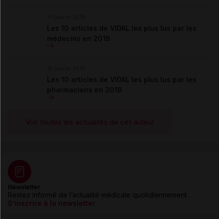
10 janvier 2019
Les 10 articles de VIDAL les plus lus par les
médecins en 2018
10 janvier 2019
Les 10 articles de VIDAL les plus lus par les
pharmaciens en 2018
Voir toutes les actualités de cet auteur
Newsletter
Restez informé de l’actualité médicale quotidiennement
S’inscrire à la newsletter