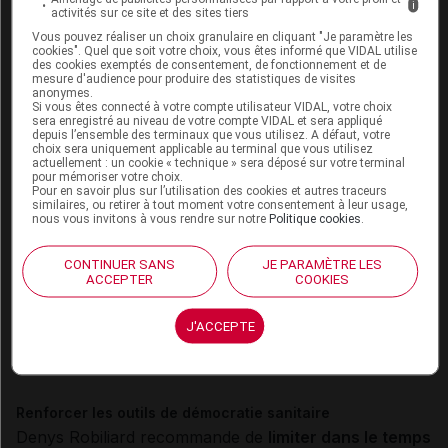
i
santé
, de
favoriser les échanges
entre le médecin
activités sur ce site et des sites tiers
généraliste et le psychiatre pour assurer un suivi
Vous pouvez réaliser un choix granulaire en cliquant "Je paramètre les
cookies". Quel que soit votre choix, vous êtes informé que VIDAL utilise
optimal du patient et enfin d'
appuyer les échanges et
des cookies exemptés de consentement, de fonctionnement et de
mesure d'audience pour produire des statistiques de visites
collaborations dans le cadre du secteur
".
anonymes.
Si vous êtes connecté à votre compte utilisateur VIDAL, votre choix
sera enregistré au niveau de votre compte VIDAL et sera appliqué
Au-delà de ces aspects, d'autres propositions sont
depuis l’ensemble des terminaux que vous utilisez. A défaut, votre
choix sera uniquement applicable au terminal que vous utilisez
émises pour
accentuer l'accessibilité aux centres
actuellement : un cookie « technique » sera déposé sur votre terminal
pour mémoriser votre choix.
médico-psychologiques (CMP), soutenir
Pour en savoir plus sur l’utilisation des cookies et autres traceurs
similaires, ou retirer à tout moment votre consentement à leur usage,
l'articulation avec le médico-social, mieux
nous vous invitons à vous rendre sur notre
Politique cookies
.
coordonner l'ensemble des acteurs, favoriser la
prise en charge somatique.
Cette dernière pourrait
CONTINUER SANS
JE PARAMÈTRE LES
ACCEPTER
COOKIES
par exemple s'améliorer en mixant, dans les
établissements spécialisés, des lits de psychiatrie avec
J'ACCEPTE
des lits de médecine générale et d'autres soins
(exemple : dentaires).
Renforcer les outils de démocratie sanitaire
Denys Robiliard recommande de
limiter dans le temps