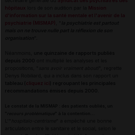
secrétaire générale du
Syndicat des psychiatres des
hôpitaux
lors de son audition par la
Mission
d'information sur la santé mentale et l'avenir de la
psychiatrie (MISMAP)
, "
la psychiatrie est partout
mais on ne trouve nulle part la réflexion de son
organisation
".
Néanmoins,
une quinzaine de rapports publiés
depuis 2000
ont multiplié les analyses et les
propositions, "
sans avoir vraiment abouti
", regrette
Denys Robiliard, qui a inclus dans son rapport un
tableau (
cliquez ici
) regroupant les principales
recommandations émises depuis 2000
.
Le constat de la MISMAP : des patients oubliés, un
"
recours problématique
" à la contention…
L'"
hospitalo-centrisme
" a empêché une bonne
articulation entre le sanitaire et le social, selon le