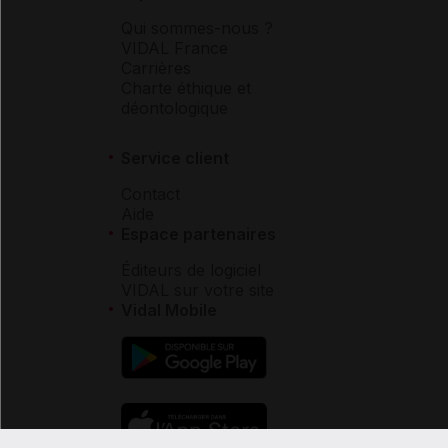
Qui sommes-nous ?
VIDAL France
Carrières
Charte éthique et
déontologique
Service client
Contact
Aide
Espace partenaires
Éditeurs de logiciel
VIDAL sur votre site
Vidal Mobile