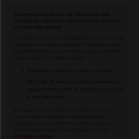
Ce contenu est bloqué car vous n'avez pas
accepté les cookies et autres traceurs déposés
via notre site internet.
Ce contenu est fourni par
scribd.com
. Pour pouvoir le
visualiser, vous devez accepter l'usage étant opéré
par
scribd.com
avec vos données, qui pourront être
utilisées pour les finalités suivantes :
Interactions avec les réseaux sociaux ;
Affichage de publicités personnalisées par
rapport à votre profil et activités sur ce site
et des sites tiers.
En cliquant sur «
Configurer les cookies
», vous
ouvrez notre configurateur vous permettant
d’accepter ou de refuser les cookies et autres
traceurs susmentionnés conformément à notre
Politique cookies
.