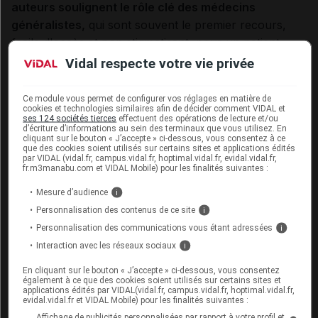
auteurs soulignent le rôle clé des médecins
généralistes,
qui sont souvent le premier recours,
facile d'accès et non stigmatisant, pour un patient
ayant des troubles psychologiques ou psychiatriques.
Vidal respecte votre vie privée
Ils gèrent d'ailleurs la majeure partie des prescriptions
de psychotropes en France.
Ce module vous permet de configurer vos réglages en matière de
cookies et technologies similaires afin de décider comment VIDAL et
ses 124 sociétés tierces
effectuent des opérations de lecture et/ou
d’écriture d’informations au sein des terminaux que vous utilisez. En
Afin d'améliorer l'efficience de ces premiers recours,
cliquant sur le bouton « J’accepte » ci-dessous, vous consentez à ce
la MISMAP préconise de renforcer la formation des
que des cookies soient utilisés sur certains sites et applications édités
par VIDAL (vidal.fr, campus.vidal.fr, hoptimal.vidal.fr, evidal.vidal.fr,
médecins généralistes
"
afin qu'ils puissent détecter
fr.m3manabu.com et VIDAL Mobile) pour les finalités suivantes :
les troubles psychiatriques et orienter au mieux les
Mesure d’audience
i
patients en incluant un stage obligatoire en psychiatrie,
Personnalisation des contenus de ce site
i
en secteur hospitalier et en ambulatoire, dans la
Personnalisation des communications vous étant adressées
i
formation initiale et en renforçant la formation continue
Interaction avec les réseaux sociaux
i
dans le domaine de la psychiatrie
".
En cliquant sur le bouton « J’accepte » ci-dessous, vous consentez
également à ce que des cookies soient utilisés sur certains sites et
Le Rapporteur recommande également "
d'
encourager
applications édités par VIDAL(vidal.fr, campus.vidal.fr, hoptimal.vidal.fr,
evidal.vidal.fr et VIDAL Mobile) pour les finalités suivantes :
les consultations de psychiatres dans les maisons de
Affichage de publicités personnalisées par rapport à votre profil et