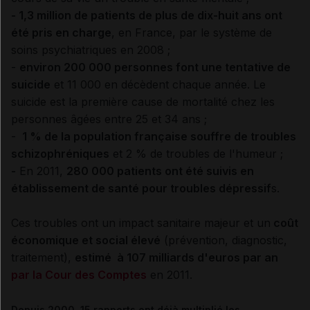
- 1,3 million de patients de plus de dix-huit ans ont
été pris en charge
, en France, par le système de
soins psychiatriques en 2008 ;
-
environ 200 000 personnes font une tentative de
suicide
et 11 000 en décèdent chaque année. Le
suicide est la première cause de mortalité chez les
personnes âgées entre 25 et 34 ans ;
-
1 % de la population française souffre de troubles
schizophréniques
et 2 % de troubles de l'humeur ;
-
En 2011,
280 000 patients ont été suivis en
établissement de santé pour troubles dépressif
s.
Ces troubles ont un impact sanitaire majeur et un
coût
économique et social élevé
(prévention, diagnostic,
traitement),
estimé à 107 milliards d'euros par an
par la Cour des Comptes
en 2011.
Depuis 2000, 15 rapports ont déjà multiplié les