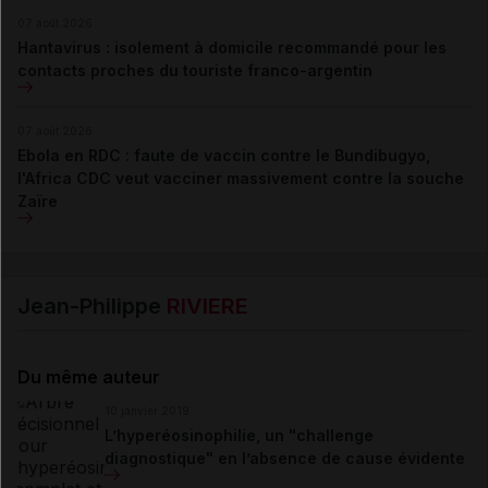
07 août 2026
Hantavirus : isolement à domicile recommandé pour les
contacts proches du touriste franco-argentin
07 août 2026
Ebola en RDC : faute de vaccin contre le Bundibugyo,
l'Africa CDC veut vacciner massivement contre la souche
Zaïre
Jean-Philippe
RIVIERE
Du même auteur
10 janvier 2019
L’hyperéosinophilie, un "challenge
diagnostique" en l’absence de cause évidente