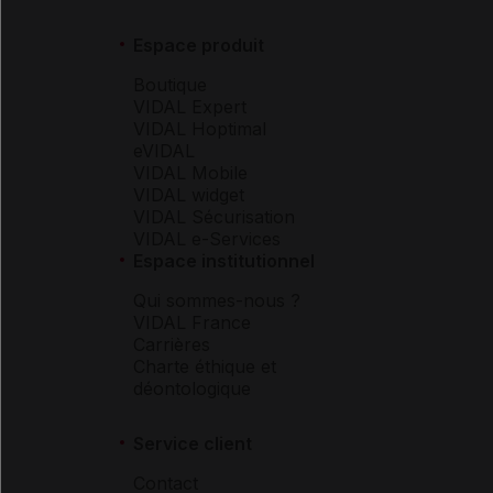
Espace produit
Boutique
VIDAL Expert
VIDAL Hoptimal
eVIDAL
VIDAL Mobile
VIDAL widget
VIDAL Sécurisation
VIDAL e-Services
Espace institutionnel
Qui sommes-nous ?
VIDAL France
Carrières
Charte éthique et
déontologique
Service client
Contact