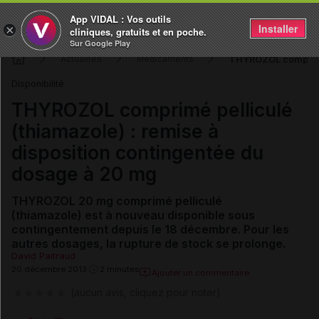
App VIDAL : Vos outils
Installer
×
cliniques, gratuits et en poche.
Sur Google Play
THYROZOL comprimé 
Actualités
Médicaments
Disponibilité
THYROZOL comprimé pelliculé
(thiamazole) : remise à
disposition contingentée du
dosage à 20 mg
THYROZOL 20 mg comprimé pelliculé
(thiamazole) est à nouveau disponible sous
contingentement depuis le 18 décembre. Pour les
autres dosages, la rupture de stock se prolonge.
David Paitraud
20 décembre 2013
2 minutes
Ajouter un commentaire
(aucun avis, cliquez pour noter)