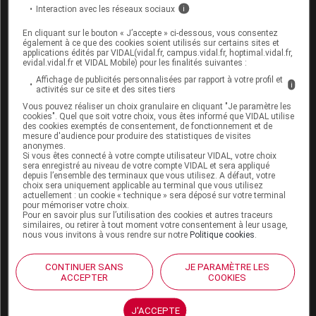
reflète l'état des connaissances sur le sujet traité à la
Interaction avec les réseaux sociaux
i
date de sa publication. Il ne s'agit pas d'une page
En cliquant sur le bouton « J’accepte » ci-dessous, vous consentez
encyclopédique régulièrement remise à jour. L'évolution
également à ce que des cookies soient utilisés sur certains sites et
ultérieure des connaissances scientifiques peut le
applications édités par VIDAL(vidal.fr, campus.vidal.fr, hoptimal.vidal.fr,
evidal.vidal.fr et VIDAL Mobile) pour les finalités suivantes :
rendre en tout ou partie caduc.
Consultez notre charte
Affichage de publicités personnalisées par rapport à votre profil et
éthique et déontologique
i
activités sur ce site et des sites tiers
Vous pouvez réaliser un choix granulaire en cliquant "Je paramètre les
cookies". Quel que soit votre choix, vous êtes informé que VIDAL utilise
des cookies exemptés de consentement, de fonctionnement et de
mesure d'audience pour produire des statistiques de visites
anonymes.
Si vous êtes connecté à votre compte utilisateur VIDAL, votre choix
Pour aller plus loin
sera enregistré au niveau de votre compte VIDAL et sera appliqué
depuis l’ensemble des terminaux que vous utilisez. A défaut, votre
Consultez les monographies VIDAL
choix sera uniquement applicable au terminal que vous utilisez
actuellement : un cookie « technique » sera déposé sur votre terminal
pour mémoriser votre choix.
NEO-MERCAZOLE 20 mg cp
Pour en savoir plus sur l’utilisation des cookies et autres traceurs
similaires, ou retirer à tout moment votre consentement à leur usage,
NEO-MERCAZOLE 5 mg cp
nous vous invitons à vous rendre sur notre
Politique cookies
.
THYROZOL 10 mg cp pellic
CONTINUER SANS
JE PARAMÈTRE LES
THYROZOL 20 mg cp pellic
ACCEPTER
COOKIES
THYROZOL 5 mg cp pellic
J'ACCEPTE