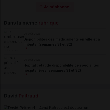
Je m'abonne !
Dans la même
rubrique
06 août 2026
Disponibilités des médicaments en ville et à
l'hôpital (semaines 31 et 32)
06 août 2026
Hôpital : état de disponibilité de spécialités
hospitalières (semaines 31 et 32)
David
Paitraud
David Paitraud est docteur en