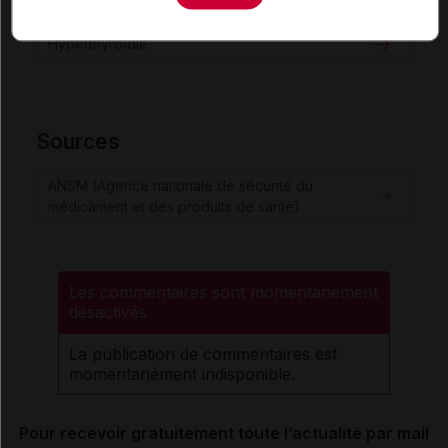
Consultez les VIDAL Recos
Hyperthyroïdie
Sources
ANSM (Agence nationale de sécurité du
médicament et des produits de santé)
Les commentaires sont momentanément
désactivés
La publication de commentaires est
momentanément indisponible.
Pour recevoir gratuitement toute l’actualité par mail