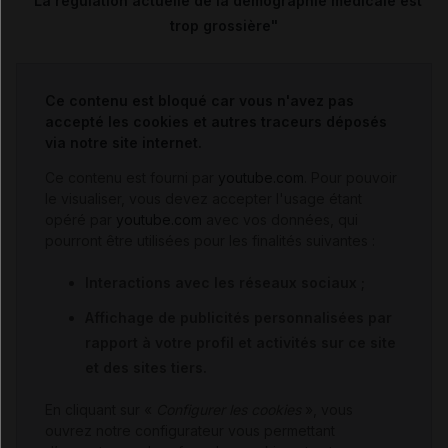
"La régulation actuelle de la démographie médicale est
trop grossière"
Ce contenu est bloqué car vous n'avez pas
accepté les cookies et autres traceurs déposés
via notre site internet.
Ce contenu est fourni par
youtube.com
. Pour pouvoir
le visualiser, vous devez accepter l'usage étant
opéré par
youtube.com
avec vos données, qui
pourront être utilisées pour les finalités suivantes :
Interactions avec les réseaux sociaux ;
Affichage de publicités personnalisées par
rapport à votre profil et activités sur ce site
et des sites tiers.
En cliquant sur «
Configurer les cookies
», vous
ouvrez notre configurateur vous permettant