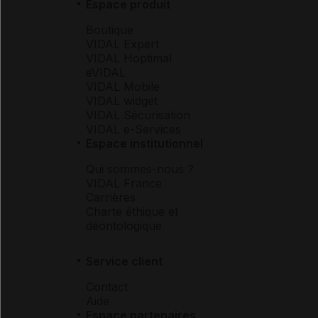
Espace produit
Boutique
VIDAL Expert
VIDAL Hoptimal
eVIDAL
VIDAL Mobile
VIDAL widget
VIDAL Sécurisation
VIDAL e-Services
Espace institutionnel
Qui sommes-nous ?
VIDAL France
Carrières
Charte éthique et
déontologique
Service client
Contact
Aide
Espace partenaires