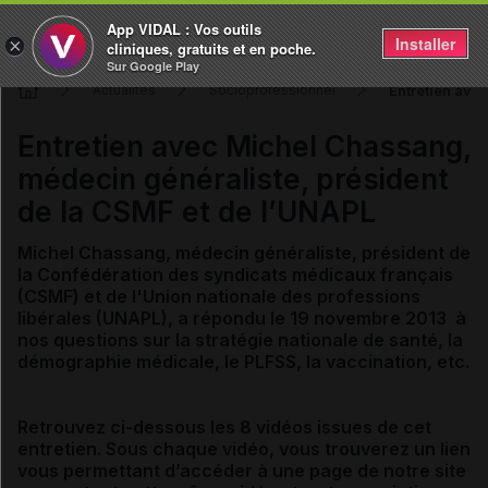
App VIDAL : Vos outils
Installer
×
cliniques, gratuits et en poche.
Sur Google Play
Entretien ave
Actualités
Socioprofessionnel
Entretien avec Michel Chassang,
médecin généraliste, président
de la CSMF et de l’UNAPL
Michel Chassang, médecin généraliste, président de
la Confédération des syndicats médicaux français
(CSMF) et de l'Union nationale des professions
libérales (UNAPL), a répondu le 19 novembre 2013 à
nos questions sur la stratégie nationale de santé, la
démographie médicale, le PLFSS, la vaccination, etc.
Retrouvez ci-dessous les 8 vidéos issues de cet
entretien. Sous chaque vidéo, vous trouverez un lien
vous permettant d’accéder à une page de notre site