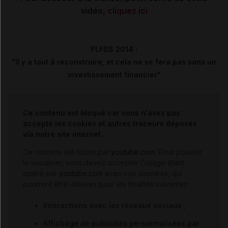
vidéo,
cliquez ici
PLFSS 2014 :
"Il y a tout à reconstruire, et cela ne se fera pas sans un
investissement financier"
Ce contenu est bloqué car vous n'avez pas
accepté les cookies et autres traceurs déposés
via notre site internet.
Ce contenu est fourni par
youtube.com
. Pour pouvoir
le visualiser, vous devez accepter l'usage étant
opéré par
youtube.com
avec vos données, qui
pourront être utilisées pour les finalités suivantes :
Interactions avec les réseaux sociaux ;
Affichage de publicités personnalisées par