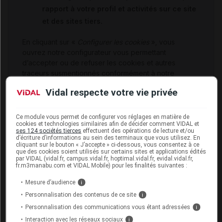
rapport à votre profil et activités sur ce site
et des sites tiers.
En cliquant sur «
Configurer les cookies
», vous
ouvrez notre configurateur vous permettant
d’accepter ou de refuser les cookies et autres
traceurs susmentionnés conformément à notre
Politique cookies
.
Vidal respecte votre vie privée
Configurer les cookies
Ce module vous permet de configurer vos réglages en matière de
cookies et technologies similaires afin de décider comment VIDAL et
ses 124 sociétés tierces
effectuent des opérations de lecture et/ou
d’écriture d’informations au sein des terminaux que vous utilisez. En
cliquant sur le bouton « J’accepte » ci-dessous, vous consentez à ce
que des cookies soient utilisés sur certains sites et applications édités
Pour accéder à la transcription écrite de cette
par VIDAL (vidal.fr, campus.vidal.fr, hoptimal.vidal.fr, evidal.vidal.fr,
fr.m3manabu.com et VIDAL Mobile) pour les finalités suivantes :
vidéo,
cliquez ici
Mesure d’audience
i
Personnalisation des contenus de ce site
i
Personnalisation des communications vous étant adressées
i
"Il faut remédicaliser la vaccination"
Interaction avec les réseaux sociaux
i