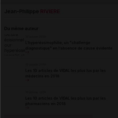
Jean-Philippe
RIVIERE
Du même auteur
10 janvier 2019
L’hyperéosinophilie, un "challenge
diagnostique" en l’absence de cause évidente
10 janvier 2019
Les 10 articles de VIDAL les plus lus par les
médecins en 2018
10 janvier 2019
Les 10 articles de VIDAL les plus lus par les
pharmaciens en 2018