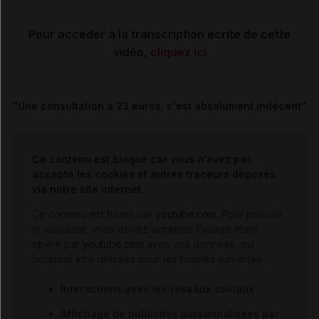
Pour accéder à la transcription écrite de cette
vidéo,
cliquez ici
"Une consultation à 23 euros, c'est absolument indécent"
Ce contenu est bloqué car vous n'avez pas
accepté les cookies et autres traceurs déposés
via notre site internet.
Ce contenu est fourni par
youtube.com
. Pour pouvoir
le visualiser, vous devez accepter l'usage étant
opéré par
youtube.com
avec vos données, qui
pourront être utilisées pour les finalités suivantes :
Interactions avec les réseaux sociaux ;
Affichage de publicités personnalisées par