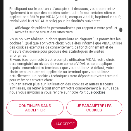
En cliquant sur le bouton « J’accepte » ci-dessous, vous consentez
également à ce que des cookies soient utilisés sur certains sites et
Ce contenu est bloqué car vous n'avez pas
applications édités par VIDAL(vidal.fr, campus.vidal.fr, hoptimal.vidal.fr,
accepté les cookies et autres traceurs déposés
evidal.vidal.fr et VIDAL Mobile) pour les finalités suivantes :
via notre site internet.
Affichage de publicités personnalisées par rapport à votre profil et
i
activités sur ce site et des sites tiers
Ce contenu est fourni par
youtube.com
. Pour pouvoir
Vous pouvez réaliser un choix granulaire en cliquant "Je paramètre les
le visualiser, vous devez accepter l'usage étant
cookies". Quel que soit votre choix, vous êtes informé que VIDAL utilise
des cookies exemptés de consentement, de fonctionnement et de
opéré par
youtube.com
avec vos données, qui
mesure d'audience pour produire des statistiques de visites
pourront être utilisées pour les finalités suivantes :
anonymes.
Si vous êtes connecté à votre compte utilisateur VIDAL, votre choix
sera enregistré au niveau de votre compte VIDAL et sera appliqué
Interactions avec les réseaux sociaux ;
depuis l’ensemble des terminaux que vous utilisez. A défaut, votre
choix sera uniquement applicable au terminal que vous utilisez
actuellement : un cookie « technique » sera déposé sur votre terminal
Affichage de publicités personnalisées par
pour mémoriser votre choix.
Pour en savoir plus sur l’utilisation des cookies et autres traceurs
rapport à votre profil et activités sur ce site
similaires, ou retirer à tout moment votre consentement à leur usage,
et des sites tiers.
nous vous invitons à vous rendre sur notre
Politique cookies
.
En cliquant sur «
Configurer les cookies
», vous
CONTINUER SANS
JE PARAMÈTRE LES
ACCEPTER
COOKIES
ouvrez notre configurateur vous permettant
d’accepter ou de refuser les cookies et autres
traceurs susmentionnés conformément à notre
J'ACCEPTE
Politique cookies
.