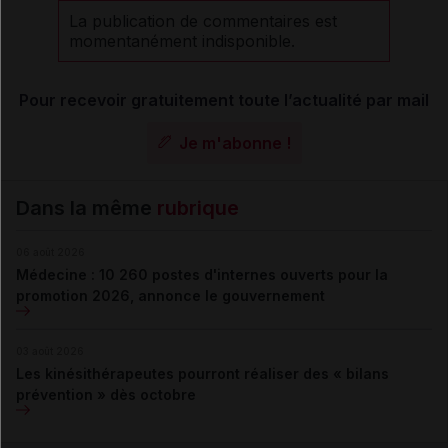
La publication de commentaires est
momentanément indisponible.
Pour recevoir gratuitement toute l’actualité par mail
Je m'abonne !
Dans la même
rubrique
06 août 2026
Médecine : 10 260 postes d'internes ouverts pour la
promotion 2026, annonce le gouvernement
03 août 2026
Les kinésithérapeutes pourront réaliser des « bilans
prévention » dès octobre