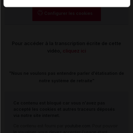
Configurer les cookies
Pour accéder à la transcription écrite de cette
vidéo,
cliquez ici
"Nous ne voulons pas entendre parler d'étatisation de
notre système de retraite"
Ce contenu est bloqué car vous n'avez pas
accepté les cookies et autres traceurs déposés
via notre site internet.
Ce contenu est fourni par
youtube.com
. Pour pouvoir
le visualiser, vous devez accepter l'usage étant