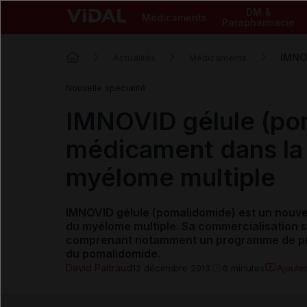
DM &
Médicaments
Parapharmacie
IMNOV
Actualités
Médicaments
Nouvelle spécialité
IMNOVID gélule (po
médicament dans la 
myélome multiple
IMNOVID gélule
(pomalidomide) est un nouv
du myélome multiple. Sa commercialisation 
comprenant notamment un programme de prév
du
pomalidomide
.
David Paitraud
Ajoute
12 décembre 2013
6 minutes