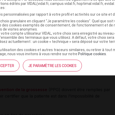
tions édités par VIDAL(vidal.fr, campus.vidal.fr, hoptimal.vidal.fr, evidal.
tes :
s personnalisées par rapport à votre profil et activités sur ce site et d
ose d'IMNOVID pendant une journée, il doit prendre la
choix granulaire en cliquant "Je paramètre les cookies". Quel que soit 
uelle le lendemain. La dose ne doit pas être ajustée pour
ise des cookies exemptés de consentement, de fonctionnement et de 
es de visites anonymes.
précédents.
 votre compte utilisateur VIDAL, votre choix sera enregistré au nivea
l’ensemble des terminaux que vous utilisez. A défaut, votre choix ser
ilisez actuellement : un cookie « technique » sera déposé sur votre te
’utilisation des cookies et autres traceurs similaires, ou retirer à tou
pendant la grossesse car un effet tératogène est
ge, nous vous invitons à vous rendre sur notre
Politique cookies
.
t proche du thalidomide
, un tératogène humain connu
CCEPTER
JE PARAMÈTRE LES COOKIES
es graves, potentiellement létales, chez l'enfant à
ention de la grossesse
(PPG) doivent être remplies par
 certifier que la patiente est dans l'impossibilité de