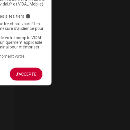
vidal.fr et VIDAL Mobile)
es sites tiers
i
votre choix, vous êtes
mesure d'audience pour
u de votre compte VIDAL
a uniquement applicable
rminal pour mémoriser
t moment votre
J'ACCEPTE