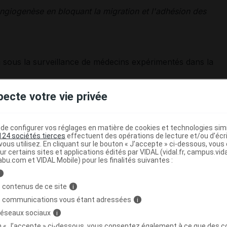
ngiogenèse en bloquant la migration et l'adhésion des
ivi sous la surveillance de médecins expérimentés dans la
e selon des
cycles de traitement de 4 semaines
.
pecte votre vie privée
VID est de
4 mg par voie orale 1 fois par jour pendant
 jours.
 est de 40 mg par voie orale 1 fois par jour les jours
e configurer vos réglages en matière de cookies et technologies simil
124 sociétés tierces
effectuent des opérations de lecture et/ou d’écr
ours.
ous utilisez. En cliquant sur le bouton « J’accepte » ci-dessous, vou
e en fonction des résultats des examens cliniques et des
ur certains sites et applications édités par VIDAL (vidal.fr, campus.vidal.
abu.com et VIDAL Mobile) pour les finalités suivantes :
i
de progression de la maladie.
 contenus de ce site
i
traitement doivent être rapportées au pharmacien
.
s communications vous étant adressées
i
 réseaux sociaux
i
 jour environ à la même heure, et avalées entières
(ni
 préférence avec de l'eau, au cours ou en dehors des
on « J’accepte » ci-dessous, vous consentez également à ce que des co