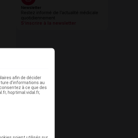
Newsletter
Restez informé de l’actualité médicale
quotidiennement
S’inscrire à la newsletter
aires afin de décider
iture d’informations au
s consentez à ce que des
fr, hoptimal.vidal.fr,
okies soient utilisés sur