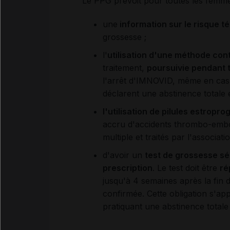
Le PPG prévoit pour toutes les femme
une
information sur le risque t
grossesse ;
l'
utilisation d'une méthode con
traitement,
poursuivie pendant t
l'arrêt d'IMNOVID, même en cas d
déclarent une abstinence totale 
l'utilisation de pilules estro
accru d'accidents thrombo-embol
multiple et traités par l'associ
d'avoir un
test de grossesse sér
prescription
. Le test doit être
ré
jusqu'à 4 semaines après la fin d
confirmée. Cette obligation s'a
pratiquant une abstinence totale