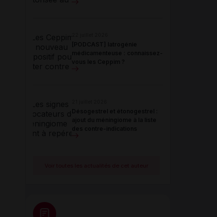
22 juillet 2026
[PODCAST] Iatrogénie
médicamenteuse : connaissez-
vous les Ceppim ?
21 juillet 2026
Désogestrel et étonogestrel :
ajout du méningiome à la liste
des contre-indications
Voir toutes les actualités de cet auteur