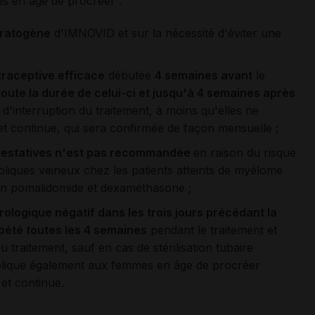
s en âge de procréer :
ératogène
d'IMNOVID et sur la nécessité d'éviter une
traceptive efficace
débutée
4 semaines avant
le
oute la durée de celui-ci et jusqu'à 4 semaines après
'interruption du traitement, à moins qu'elles ne
et continue, qui sera confirmée de façon mensuelle ;
progestatives n'est pas recommandée
en raison du risque
iques veineux chez les patients atteints de myélome
ation pomalidomide et dexaméthasone ;
ologique négatif dans les trois jours précédant la
pété toutes les 4 semaines
pendant le traitement et
u traitement, sauf en cas de stérilisation tubaire
pplique également aux femmes en âge de procréer
 et continue.