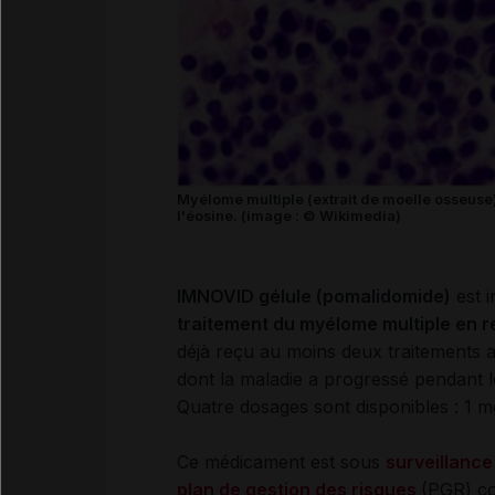
Myélome multiple (extrait de moelle osseuse)
l'éosine. (image : © Wikimedia)
IMNOVID gélule (pomalidomide)
est i
traitement du myélome multiple en re
déjà reçu au moins deux traitements a
dont la maladie a progressé pendant le
Quatre dosages sont disponibles : 1 m
Ce médicament est sous
surveillanc
plan de gestion des risques
(PGR) c