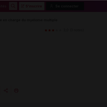
ités
S'inscrire
Se connecter
Rechercher
se en charge du myélome multiple
3,0
(3 notes)
Copier l'url