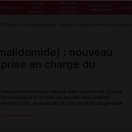
Santé
Prise en
Formations
Maladies
des
charge
Actual
médicales
patients
médicale
ID gélule (pomalidomide) : nouveau médicament dans la pri
malidomide) : nouveau
prise en charge du
el immunomodulateur
indiqué dans la prise en charge
s'accompagne d'un plan de gestion des risques
ention des grossesses du fait de la tératogénicité
r un commentaire