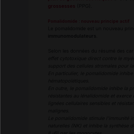
grossesses
(PPG).
Pomalidomide : nouveau principe actif
Le pomalidomide est un nouveau princ
immunomodulateurs
.
Selon les données du résumé des cara
effet cytotoxique direct contre le myé
support des cellules stromales pour la
En particulier, le pomalidomide inhibe 
hématopoïétiques.
En outre, le pomalidomide inhibe la pr
résistantes au lénalidomide et exerce
lignées cellulaires sensibles et résist
malignes.
Le pomalidomide stimule l'immunité im
naturelles (NK) et inhibe la synthèse
IL-6) par les monocytes.