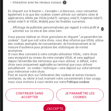
en place de mesures de minimisation des risques
Interaction avec les réseaux sociaux
i
(orientation des patients vers des centres
En cliquant sur le bouton « J’accepte » ci-dessous, vous consentez
d'excellence, diffusion d'une information de
également à ce que des cookies soient utilisés sur certains sites et
applications édités par VIDAL(vidal.fr, campus.vidal.fr, hoptimal.vidal.fr,
sécurité validée, stimulation de la notification
evidal.vidal.fr et VIDAL Mobile) pour les finalités suivantes :
spontanée) ;
Affichage de publicités personnalisées par rapport à votre profil et
i
activités sur ce site et des sites tiers
de ré-analyser les études de phase 1 et 2
Vous pouvez réaliser un choix granulaire en cliquant "Je paramètre les
déposées par les laboratoires
, et voir si des
cookies". Quel que soit votre choix, vous êtes informé que VIDAL utilise
des cookies exemptés de consentement, de fonctionnement et de
études complémentaires sont nécessaires à des
mesure d'audience pour produire des statistiques de visites
anonymes.
doses élevées ;
Si vous êtes connecté à votre compte utilisateur VIDAL, votre choix
sera enregistré au niveau de votre compte VIDAL et sera appliqué
une harmonisation et actualisation des RCP
depuis l’ensemble des terminaux que vous utilisez. A défaut, votre
choix sera uniquement applicable au terminal que vous utilisez
(Résumé des Caractéristiques du Produit) afin
actuellement : un cookie « technique » sera déposé sur votre terminal
pour mémoriser votre choix.
de mentionner les "
nouveaux signaux
" les plus
Pour en savoir plus sur l’utilisation des cookies et autres traceurs
similaires, ou retirer à tout moment votre consentement à leur usage,
fréquemment notifiés :
nous vous invitons à vous rendre sur notre
Politique cookies
.
à la rubrique "
mise en garde et précaution
d'emploi
" : risque de décompensation
CONTINUER SANS
JE PARAMÈTRE LES
ACCEPTER
COOKIES
maniaque, risque de dépression et de
passage à l'acte suicidaire ;
J'ACCEPTE