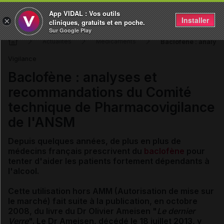
App VIDAL : Vos outils
Installer
×
cliniques, gratuits et en poche.
Sur Google Play
Baclofène : analys
Actualités
Médicaments
Vigilance
Baclofène : analyses et
recommandations du Comité
technique de Pharmacovigilance
de l'ANSM
Depuis quelques années, de plus en plus de
médecins français prescrivent du
baclofène
pour
tenter d'aider les patients fortement dépendants à
l'alcool.
Cette utilisation hors AMM (Autorisation de mise sur
le marché) fait suite à la publication, en octobre
2008, du livre du Dr Olivier Ameisen "
Le dernier
Verre
". Le Dr Ameisen, décédé le 18 juillet 2013, y