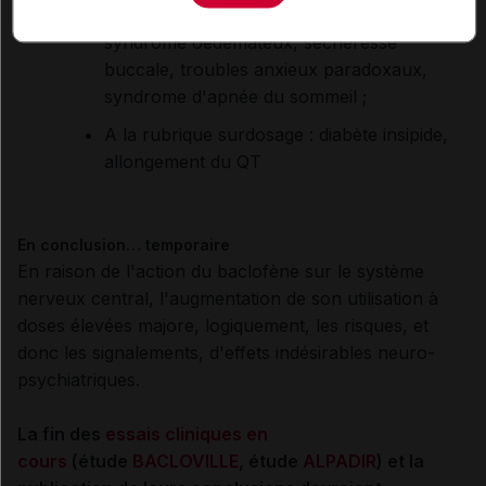
à la rubrique "
effet indésirables
" :
syndrome oedémateux, sécheresse
buccale, troubles anxieux paradoxaux,
syndrome d'apnée du sommeil ;
A la rubrique surdosage : diabète insipide,
allongement du QT
En conclusion… temporaire
En raison de l'action du baclofène sur le système
nerveux central, l'augmentation de son utilisation à
doses élevées majore, logiquement, les risques, et
donc les signalements, d'effets indésirables neuro-
psychiatriques.
La fin des
essais cliniques en
cours
(étude
BACLOVILLE
, étude
ALPADIR
) et la