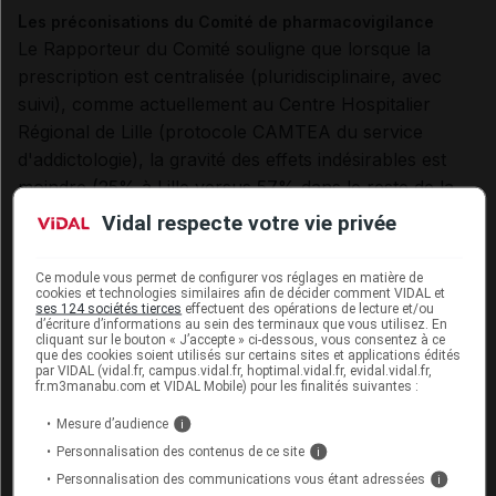
L
es préconisations du Comité de pharmacovigilance
Le Rapporteur du Comité souligne que lorsque la
prescription est centralisée (pluridisciplinaire, avec
suivi), comme actuellement au Centre Hospitalier
Régional de Lille (protocole CAMTEA du service
d'addictologie), la gravité des effets indésirables est
moindre (25% à Lille versus 57% dans le reste de la
France).
Vidal respecte votre vie privée
Outre la recommandation d'une
amplification de
Ce module vous permet de configurer vos réglages en matière de
cookies et technologies similaires afin de décider comment VIDAL et
l'approche pluridisciplinaire
, le Rapporteur
ses 124 sociétés tierces
effectuent des opérations de lecture et/ou
préconise :
d’écriture d’informations au sein des terminaux que vous utilisez. En
cliquant sur le bouton « J’accepte » ci-dessous, vous consentez à ce
que des cookies soient utilisés sur certains sites et applications édités
par VIDAL (vidal.fr, campus.vidal.fr, hoptimal.vidal.fr, evidal.vidal.fr,
la poursuite du suivi national de
fr.m3manabu.com et VIDAL Mobile) pour les finalités suivantes :
pharmacovigilance ;
Mesure d’audience
i
l'accès à une RTU (Recommandation
Personnalisation des contenus de ce site
i
Temporaire d'Utilisation)
qui permettra la mise
Personnalisation des communications vous étant adressées
i