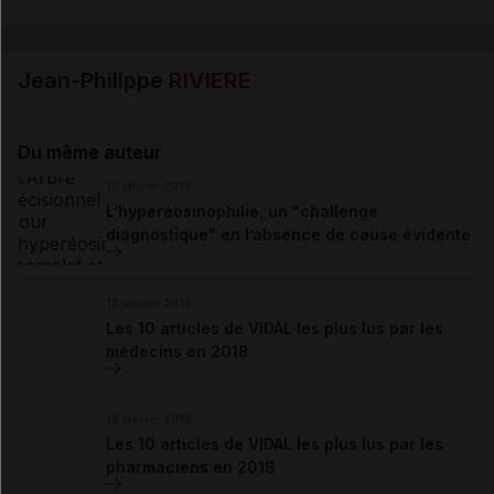
Jean-Philippe
RIVIERE
Du même auteur
10 janvier 2019
L’hyperéosinophilie, un "challenge
diagnostique" en l’absence de cause évidente
10 janvier 2019
Les 10 articles de VIDAL les plus lus par les
médecins en 2018
10 janvier 2019
Les 10 articles de VIDAL les plus lus par les
pharmaciens en 2018