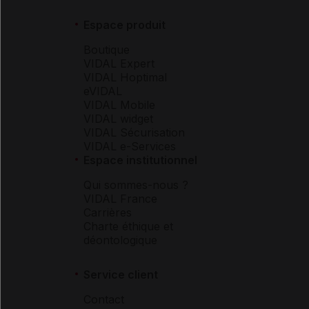
Espace produit
Boutique
VIDAL Expert
VIDAL Hoptimal
eVIDAL
VIDAL Mobile
VIDAL widget
VIDAL Sécurisation
VIDAL e-Services
Espace institutionnel
Qui sommes-nous ?
VIDAL France
Carrières
Charte éthique et
déontologique
Service client
Contact