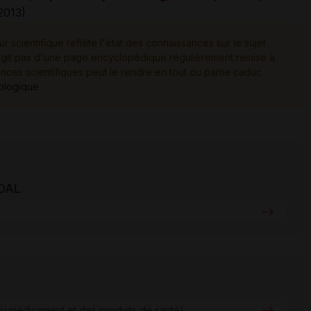
2013)
ur scientifique reflète l'état des connaissances sur le sujet
e s'agit pas d'une page encyclopédique régulièrement remise à
ances scientifiques peut le rendre en tout ou partie caduc.
tologique
IDAL
u médicament et des produits de santé)