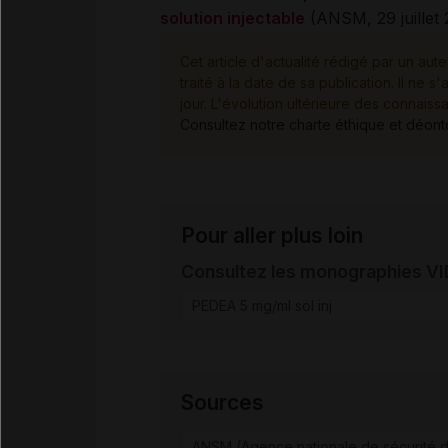
solution injectable
(ANSM, 29 juillet 
Cet article d'actualité rédigé par un aute
traité à la date de sa publication. Il n
jour. L'évolution ultérieure des connaiss
Consultez notre charte éthique et déon
Pour aller plus loin
Consultez les monographies V
PEDEA 5 mg/ml sol inj
Sources
ANSM (Agence nationale de sécurité d