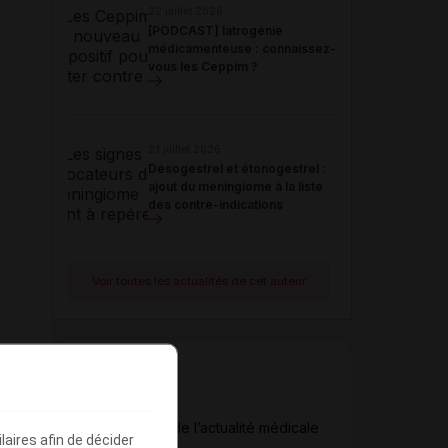
22 juillet 2026
[PODCAST] Iatrogénie
médicamenteuse : connaissez-
vous les Ceppim ?
21 juillet 2026
Désogestrel et étonogestrel :
ajout du méningiome à la liste
des contre-indications
Voir toutes les actualités de cet auteur
Newsletter
Restez informé de l’actualité médicale
aires afin de décider
quotidiennement