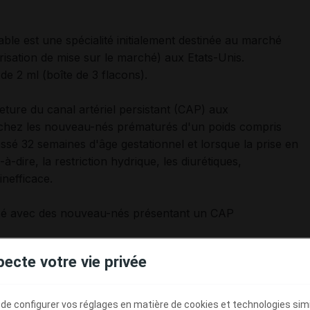
le est une spécialité initialement destinée au marché
sation de mise sur le marché) aux Etats-Unis.
de 2 ml (boîte de 3 flacons).
ure du canal artériel persistant (CAP) aux
s chez les nouveau-nés prématurés d'un poids compris
ssé 32 semaines d'âge gestationnel et lorsque la prise en
à-dire, la restriction hydrique, les diurétiques,
 inefficace.
lisé avec des nouveau-nés présentant un CAP
pecte votre vie privée
es notables
e vue pharmacologique, PEDEA et NEOPROFEN présentent
s de l'utilisation :
e configurer vos réglages en matière de cookies et technologies simil