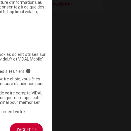
iture d’informations au
S’inscrire à la newsletter
s consentez à ce que des
fr, hoptimal.vidal.fr,
okies soient utilisés sur
vidal.fr et VIDAL Mobile)
es sites tiers
i
votre choix, vous êtes
mesure d'audience pour
u de votre compte VIDAL
a uniquement applicable
rminal pour mémoriser
t moment votre
J'ACCEPTE