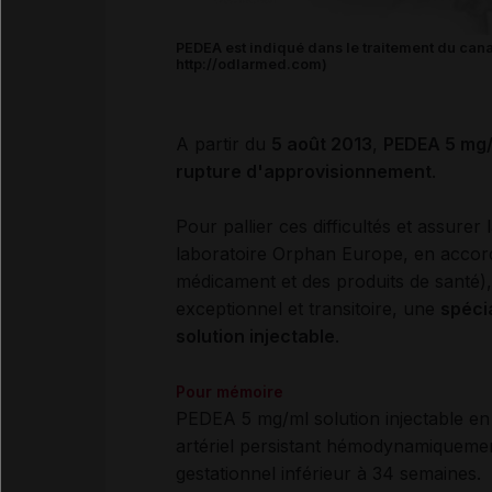
PEDEA est indiqué dans le traitement du canal
http://odlarmed.com)
A partir du
5 août 2013
,
PEDEA 5 mg/m
rupture d'approvisionnement
.
Pour pallier ces difficultés et assurer 
laboratoire Orphan Europe, en accor
médicament et des produits de santé), 
exceptionnel et transitoire, une
spéci
solution injectable
.
Pour mémoire
PEDEA 5 mg/ml solution injectable en 
artériel persistant hémodynamiquemen
gestationnel inférieur à 34 semaines.