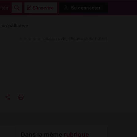
ités
S'inscrire
Se connecter
Rechercher
ion palliative
(aucun avis, cliquez pour noter)
Copier l'url
Email
Dans la même
rubrique