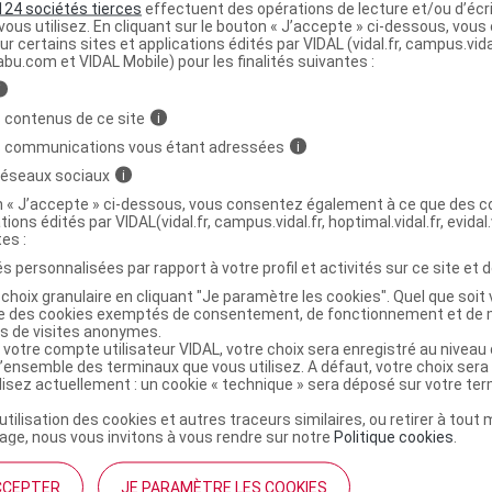
124 sociétés tierces
effectuent des opérations de lecture et/ou d’écr
ous utilisez. En cliquant sur le bouton « J’accepte » ci-dessous, vou
e solution injectable concentrée à 5 mg/ml d'ibuprofène,
ur certains sites et applications édités par VIDAL (vidal.fr, campus.vidal.
ée présente une concentration en ibuprofène de 10
abu.com et VIDAL Mobile) pour les finalités suivantes :
i
 contenus de ce site
i
ionnement : une ampoule de PEDEA (2 ml) contient 10 mg
s communications vous étant adressées
i
n de NEOPROFEN (2 ml) en contient 20 mg
.
 réseaux sociaux
i
on « J’accepte » ci-dessous, vous consentez également à ce que des co
tions édités par VIDAL(vidal.fr, campus.vidal.fr, hoptimal.vidal.fr, evidal.
tes :
 de l'ibuprofène est le suivant :
s personnalisées par rapport à votre profil et activités sur ce site et d
choix granulaire en cliquant "Je paramètre les cookies". Quel que soit 
rrespondant à 1 ampoule de PEDEA ou
1/2 flacon
(1 ml) de
ise des cookies exemptés de consentement, de fonctionnement et de 
es de visites anonymes.
 votre compte utilisateur VIDAL, votre choix sera enregistré au nivea
l’ensemble des terminaux que vous utilisez. A défaut, votre choix ser
acune, après 24 et 48 heures, correspondant à 1/2
ilisez actuellement : un cookie « technique » sera déposé sur votre te
4 de flacon
(0,5 ml) de NEOPROFEN.
’utilisation des cookies et autres traceurs similaires, ou retirer à tou
ge, nous vous invitons à vous rendre sur notre
Politique cookies
.
es en fonction du poids de naissance.
CCEPTER
JE PARAMÈTRE LES COOKIES