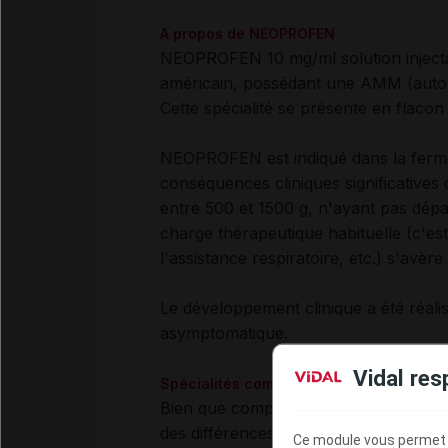
A propos de NEOPROFEN
NEOPROFEN 10 mg/ml solution injectab
américain, possédant une AMM (autori
Cette spécialité se présente en flacon 
NEOPROFEN est indiqué dans la fermet
conséquences cliniques significative
entre 500 et 1500 g, n'ayant pas dépa
charge thérapeutique habituelle (c'est-
l'assistance respiratoire, etc.) s'avère
Le développement clinique a été réa
asymptomatique.
Vidal res
Spécialités comparables mais différenc
Bien que comparables d'un point d
des différences à prendre en compte lor
Ce module vous permet d