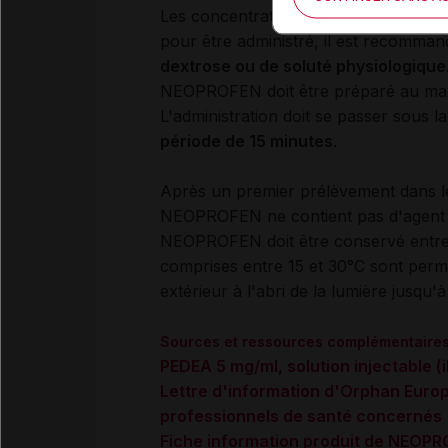
Les concentrations de NEOPROFEN (1
pour être administré, il est recomma
dextrose ou de soluté physiologique
NEOPROFEN doit être préparé au max
L'administration doit se passer sous 
période de 15 minutes
.
Après un premier prélèvement dans le f
NEOPROFEN ne contient pas d'agent 
NEOPROFEN doit être conservé entre 
comprises entre 15 et 30°C sont perm
extérieur à l'abri de la lumière jusqu'à 
Sources et ressources complémentaire
PEDEA 5 mg/ml, solution injectable (
Lettre d'information d'Orphan Europe
professionnels de santé concernés
Fiche information produit de NEOPR