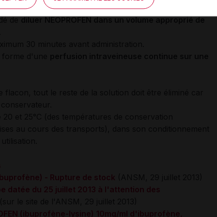
0 mg/mL) et de PEDEA (5 mg/mL) étant différentes,
ndé de
diluer NEOPROFEN dans un volume approprié de
.
imum 30 minutes avant administration.
la forme d'une
perfusion intraveineuse continue sur une
lacon, tout le reste de la solution doit être éliminé car
conservateur.
20 et 25°C (des températures de conservation
ises au cours des transports), dans son conditionnement
utilisation.
s
ibuprofène) - Rupture de stock
(ANSM, 29 juillet 2013)
 datée du 25 juillet 2013 à l'attention des
(sur le site de l'ANSM, 29 juillet 2013)
OFEN (ibuprofène-lysine) 10mg/ml d'ibuprofène,