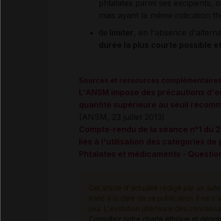
phtalates parmi ses excipients, o
mais ayant la même indication th
de
limiter
, en l'absence d'altern
durée la plus courte possible e
Sources et ressources complémentaire
L'ANSM impose des précautions d'em
quantité supérieure au seuil recom
(ANSM, 23 juillet 2013)
Compte-rendu de la séance n°1 du 25
liés à l'utilisation des catégories de
Phtalates et médicaments - Questi
Cet article d'actualité rédigé par un aute
traité à la date de sa publication. Il n
jour. L'évolution ultérieure des connaiss
Consultez notre charte éthique et déon