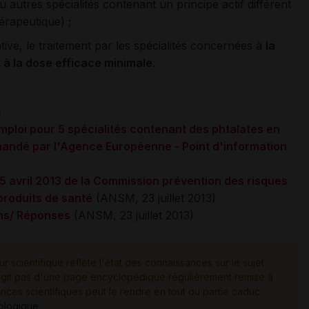
u autres spécialités contenant un principe actif différent
érapeutique) ;
ative, le traitement par les spécialités concernées à
la
t à la dose efficace minimale
.
s
ploi pour 5 spécialités contenant des phtalates en
mandé par l'Agence Européenne - Point d'information
 avril 2013 de la Commission prévention des risques
 produits de santé
(ANSM, 23 juillet 2013)
ons/ Réponses
(ANSM, 23 juillet 2013)
ur scientifique reflète l'état des connaissances sur le sujet
e s'agit pas d'une page encyclopédique régulièrement remise à
ances scientifiques peut le rendre en tout ou partie caduc.
tologique