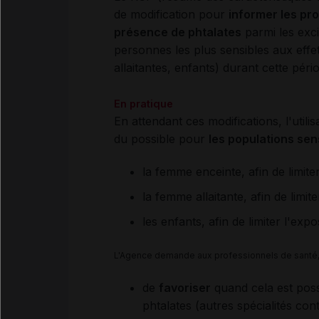
de modification pour
informer les pro
présence de phtalates
parmi les excip
personnes les plus sensibles aux effe
allaitantes, enfants) durant cette pério
En pratique
En attendant ces modifications, l'utili
du possible pour
les populations sen
la femme enceinte, afin de limite
la femme allaitante, afin de limit
les enfants, afin de limiter l'expo
L'Agence demande aux professionnels de santé, p
de
favoriser
quand cela est pos
phtalates (autres spécialités co