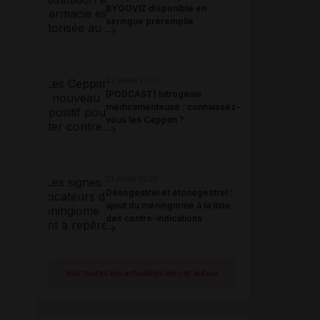
BYOOVIZ disponible en
seringue préremplie
22 juillet 2026
[PODCAST] Iatrogénie
médicamenteuse : connaissez-
vous les Ceppim ?
21 juillet 2026
Désogestrel et étonogestrel :
ajout du méningiome à la liste
des contre-indications
Voir toutes les actualités de cet auteur