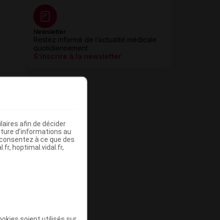
Newsletter
Restez informé de l’actualité médicale
quotidiennement
S’inscrire à la newsletter
aires afin de décider
iture d’informations au
s consentez à ce que des
fr, hoptimal.vidal.fr,
okies soient utilisés sur