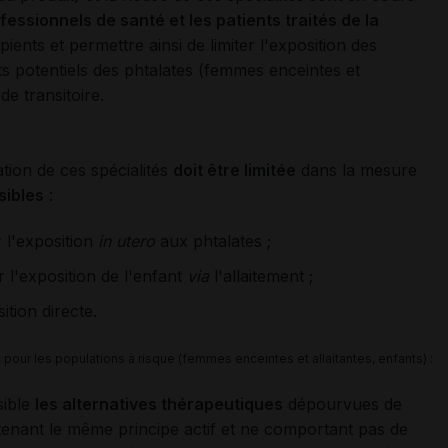
fessionnels de santé et les patients traités de la
ients et permettre ainsi de limiter l'exposition des
ts potentiels des phtalates (femmes enceintes et
de transitoire.
sation de ces spécialités
doit être limitée
dans la mesure
sibles
:
r l'exposition
in utero
aux phtalates ;
er l'exposition de l'enfant
via
l'allaitement ;
sition directe.
our les populations à risque (femmes enceintes et allaitantes, enfants) :
sible
les alternatives thérapeutiques
dépourvues de
ntenant le même principe actif et ne comportant pas de