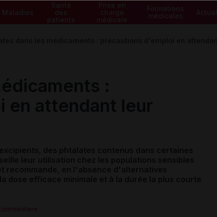
Santé
Prise en
Formations
Maladies
des
charge
Actual
médicales
patients
médicale
ates dans les médicaments : précautions d'emploi en attenda
médicaments :
 en attendant leur
 excipients,
des phtalates contenus dans certaines
lle leur utilisation chez les populations sensibles
 et recommande, en l'absence d'alternatives
la dose efficace minimale et à la durée la plus courte
 commentaire