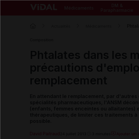
DM &
Médicaments
Parapharmacie
Phtal
Actualités
Médicaments
Composition
Phtalates dans les 
précautions d'emploi
remplacement
En attendant le remplacement,
par d'autres
spécialités pharmaceutiques, l'ANSM déconsei
(enfants, femmes enceintes ou allaitantes)
thérapeutiques, de limiter ces traitements à 
possible.
David Paitraud
Ajouter un
24 juillet 2013
3 minutes