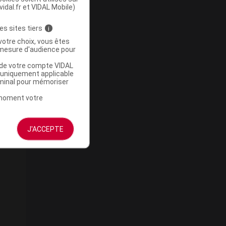
vidal.fr et VIDAL Mobile)
es sites tiers
i
votre choix, vous êtes
mesure d'audience pour
u de votre compte VIDAL
a uniquement applicable
rminal pour mémoriser
t moment votre
J'ACCEPTE