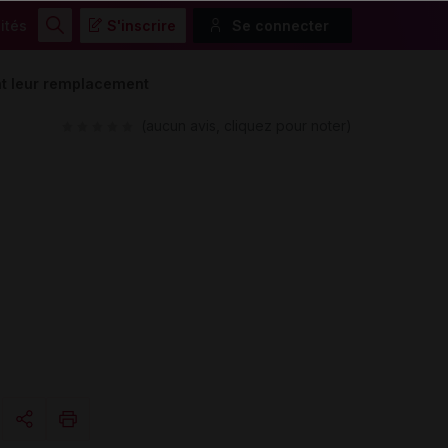
ités
S'inscrire
Se connecter
Rechercher
nt leur remplacement
(aucun avis, cliquez pour noter)