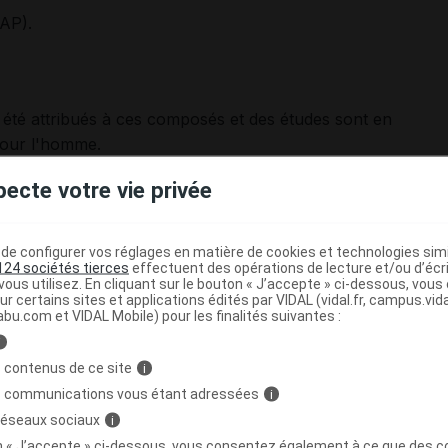
CAP).
t été attribués à ces composés et des études sont en
pour l'homme.
pecte votre vie privée
me
substances reprotoxiques pour l'espèce humaine
08 relatif à la classification, à l'étiquetage et à
langes).
e configurer vos réglages en matière de cookies et technologies simil
124 sociétés tierces
effectuent des opérations de lecture et/ou d’écr
ous utilisez. En cliquant sur le bouton « J’accepte » ci-dessous, vou
es concernant les effets potentiels des phtalates chez
ur certains sites et applications édités par VIDAL (vidal.fr, campus.vidal.
abu.com et VIDAL Mobile) pour les finalités suivantes :
 risque, en particulier pour les populations sensibles
es nouveau-nés exposés via l'allaitement et les enfants
i
M.
 contenus de ce site
i
s communications vous étant adressées
i
le DBP, le DEP et le PVAP seraient toxiques.
 réseaux sociaux
i
on « J’accepte » ci-dessous, vous consentez également à ce que des co