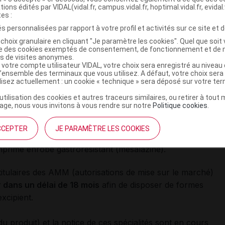
tions édités par VIDAL(vidal.fr, campus.vidal.fr, hoptimal.vidal.fr, evidal.
tes :
ans la composition d'environ 150 spécialités
s personnalisées par rapport à votre profil et activités sur ce site et d
choix granulaire en cliquant "Je paramètre les cookies". Quel que soit 
t des
quantités de phtalates supérieures
à celles
ise des cookies exemptés de consentement, de fonctionnement et de 
es de visites anonymes.
 votre compte utilisateur VIDAL, votre choix sera enregistré au nivea
l’ensemble des terminaux que vous utilisez. A défaut, votre choix ser
ilisez actuellement : un cookie « technique » sera déposé sur votre te
ifié (tiopronine) ;
’utilisation des cookies et autres traceurs similaires, ou retirer à tou
strorésistante (ténonitrozole), dont la
ge, nous vous invitons à vous rendre sur notre
Politique cookies
.
puis 2012 ;
CCEPTER
JE PARAMÈTRE LES COOKIES
ion prolongée (métoclopramide) ;
imé enrobé gastrorésistant (mésalazine).
tulaires des AMM (autorisations de mise sur le marché)
 dans un délai de 18 mois
afin de disposer de formes
xcipient.
 produit) et la notice de ces spécialités sont en cours