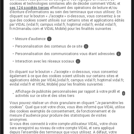
cookies et technologies similaires afin de décider comment VIDAL et
ses 124 sociétés tierces
effectuent des opérations de lecture et/ou
d’écriture d’informations au sein des terminaux que vous utilisez. En
Sources
cliquant sur le bouton « J’accepte » ci-dessous, vous consentez à ce
que des cookies soient utilisés sur certains sites et applications édités
par VIDAL (vidal.fr, campus.vidal.fr, hoptimal.vidal.fr, evidal.vidal.fr,
ANSM (Agence nationale de sécurité du
fr.m3manabu.com et VIDAL Mobile) pour les finalités suivantes :
médicament et des produits de santé)
Mesure d’audience
i
Laboratoire Abbott Products
Personnalisation des contenus de ce site
i
Personnalisation des communications vous étant adressées
i
Interaction avec les réseaux sociaux
i
Les commentaires sont momentanément
En cliquant sur le bouton « J’accepte » ci-dessous, vous consentez
désactivés
également à ce que des cookies soient utilisés sur certains sites et
applications édités par VIDAL(vidal.fr, campus.vidal.fr, hoptimal.vidal.fr,
evidal.vidal.fr et VIDAL Mobile) pour les finalités suivantes :
La publication de commentaires est
Affichage de publicités personnalisées par rapport à votre profil et
momentanément indisponible.
i
activités sur ce site et des sites tiers
Vous pouvez réaliser un choix granulaire en cliquant "Je paramètre les
cookies". Quel que soit votre choix, vous êtes informé que VIDAL utilise
Pour recevoir gratuitement toute l’actualité par mail
des cookies exemptés de consentement, de fonctionnement et de
mesure d'audience pour produire des statistiques de visites
anonymes.
Je m'abonne !
Si vous êtes connecté à votre compte utilisateur VIDAL, votre choix
sera enregistré au niveau de votre compte VIDAL et sera appliqué
depuis l’ensemble des terminaux que vous utilisez. A défaut, votre