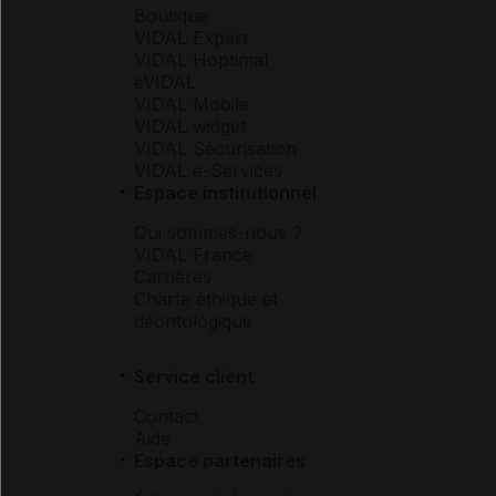
Boutique
VIDAL Expert
VIDAL Hoptimal
eVIDAL
VIDAL Mobile
VIDAL widget
VIDAL Sécurisation
VIDAL e-Services
Espace institutionnel
Qui sommes-nous ?
VIDAL France
Carrières
Charte éthique et
déontologique
Service client
Contact
Aide
Espace partenaires