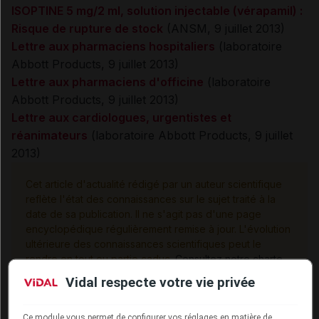
ISOPTINE 5 mg/2 ml, solution injectable (vérapamil) :
Risque de rupture de stock
(ANSM, 9 juillet 2013)
Lettre aux pharmaciens hospitaliers
(laboratoire
Abbott Products, 9 juillet 2013)
Lettre aux pharmaciens d'officine
(laboratoire
Abbott Products, 9 juillet 2013)
Lettre aux cardiologues, urgentistes et
réanimateurs
(laboratoire Abbott Products, 9 juillet
2013)
Cet article d'actualité rédigé par un auteur scientifique
reflète l'état des connaissances sur le sujet traité à la
date de sa publication. Il ne s'agit pas d'une page
encyclopédique régulièrement remise à jour. L'évolution
ultérieure des connaissances scientifiques peut le
rendre en tout ou partie caduc.
Consultez notre charte
éthique et déontologique
Vidal respecte votre vie privée
Ce module vous permet de configurer vos réglages en matière de