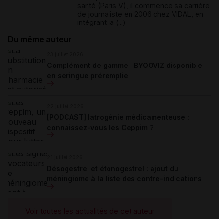
santé (Paris V), il commence sa carrière
de journaliste en 2006 chez VIDAL, en
intégrant la (...)
Du même auteur
23 juillet 2026
Complément de gamme : BYOOVIZ disponible
en seringue préremplie
22 juillet 2026
[PODCAST] Iatrogénie médicamenteuse :
connaissez-vous les Ceppim ?
21 juillet 2026
Désogestrel et étonogestrel : ajout du
méningiome à la liste des contre-indications
Voir toutes les actualités de cet auteur