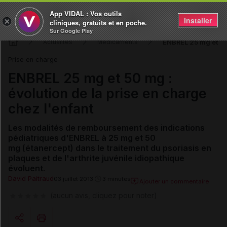
App VIDAL : Vos outils
Installer
×
cliniques, gratuits et en poche.
Sur Google Play
ENBREL 25 mg et 50 
Actualités
Médicaments
Prise en charge
ENBREL 25 mg et 50 mg :
évolution de la prise en charge
chez l'enfant
Les modalités de remboursement des indications
pédiatriques
d'ENBREL à 25 mg et 50
mg
(étanercept) dans le traitement du psoriasis en
plaques et de l'arthrite juvénile idiopathique
évoluent.
David Paitraud
03 juillet 2013
3 minutes
Ajouter un commentaire
(aucun avis, cliquez pour noter)