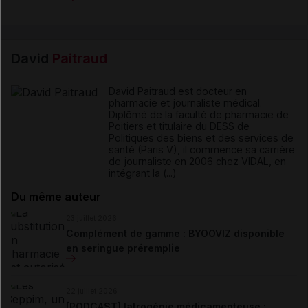
David
Paitraud
David Paitraud est docteur en
pharmacie et journaliste médical.
Diplômé de la faculté de pharmacie de
Poitiers et titulaire du DESS de
Politiques des biens et des services de
santé (Paris V), il commence sa carrière
de journaliste en 2006 chez VIDAL, en
intégrant la (...)
Du même auteur
23 juillet 2026
Complément de gamme : BYOOVIZ disponible
en seringue préremplie
22 juillet 2026
[PODCAST] Iatrogénie médicamenteuse :