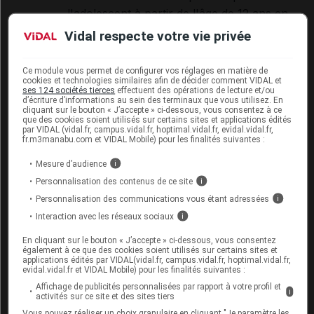
l'adolescent à partir de l'âge de 12 ans en
cas de réponse inadéquate ou d'intolérance
Vidal respecte votre vie privée
avérée au méthotrexate ;
Ce module vous permet de configurer vos réglages en matière de
traitement de l'arthrite liée à l'enthésite de
cookies et technologies similaires afin de décider comment VIDAL et
l'adolescent à partir de l'âge de 12 ans en
ses 124 sociétés tierces
effectuent des opérations de lecture et/ou
d’écriture d’informations au sein des terminaux que vous utilisez. En
cas de réponse inadéquate ou d'intolérance
cliquant sur le bouton « J’accepte » ci-dessous, vous consentez à ce
que des cookies soient utilisés sur certains sites et applications édités
avérée au traitement de référence.
par VIDAL (vidal.fr, campus.vidal.fr, hoptimal.vidal.fr, evidal.vidal.fr,
fr.m3manabu.com et VIDAL Mobile) pour les finalités suivantes :
ENBREL n'a pas été étudié chez l'enfant de
Mesure d’audience
i
moins de 2 ans.
Personnalisation des contenus de ce site
i
Personnalisation des communications vous étant adressées
i
Psoriasis en plaques de l'enfant : traitement du
Interaction avec les réseaux sociaux
i
psoriasis en plaques sévère chronique de
En cliquant sur le bouton « J’accepte » ci-dessous, vous consentez
l'enfant à partir de 6 ans et de l'adolescent en
également à ce que des cookies soient utilisés sur certains sites et
applications édités par VIDAL(vidal.fr, campus.vidal.fr, hoptimal.vidal.fr,
cas de contrôle inadéquat, ou d'intolérance aux
evidal.vidal.fr et VIDAL Mobile) pour les finalités suivantes :
autres traitements systémiques ou à la
Affichage de publicités personnalisées par rapport à votre profil et
i
activités sur ce site et des sites tiers
photothérapie.
Vous pouvez réaliser un choix granulaire en cliquant "Je paramètre les