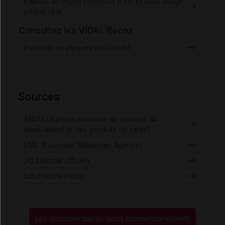
ENBREL 25 mg/ml pdre/solv p sol inj pour usage
pédiatrique
Consultez les VIDAL Recos
Psoriasis en plaques de l'adulte
Sources
ANSM (Agence nationale de sécurité du
médicament et des produits de santé)
EMA (European Medicines Agency)
JO (Journal officiel)
Laboratoire Pfizer
Les commentaires sont momentanément