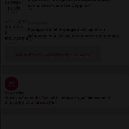
connaissez-vous les Ceppim ?
21 juillet 2026
Désogestrel et étonogestrel : ajout du
méningiome à la liste des contre-indications
Voir toutes les actualités de cet auteur
Newsletter
Restez informé de l’actualité médicale quotidiennement
S’inscrire à la newsletter