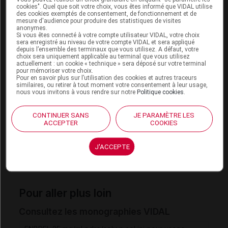
cookies". Quel que soit votre choix, vous êtes informé que VIDAL utilise
des cookies exemptés de consentement, de fonctionnement et de
mesure d'audience pour produire des statistiques de visites
Sources et ressources complémentaires
anonymes.
Si vous êtes connecté à votre compte utilisateur VIDAL, votre choix
Fiche d'information thérapeutique
, publiée au
sera enregistré au niveau de votre compte VIDAL et sera appliqué
Journal officiel
(18 avril 2013)
depuis l’ensemble des terminaux que vous utilisez. A défaut, votre
choix sera uniquement applicable au terminal que vous utilisez
actuellement : un cookie « technique » sera déposé sur votre terminal
pour mémoriser votre choix.
Cet article d'actualité rédigé par un auteur scientifique
Pour en savoir plus sur l’utilisation des cookies et autres traceurs
reflète l'état des connaissances sur le sujet traité à la
similaires, ou retirer à tout moment votre consentement à leur usage,
nous vous invitons à vous rendre sur notre
Politique cookies
.
date de sa publication. Il ne s'agit pas d'une page
encyclopédique régulièrement remise à jour. L'évolution
ultérieure des connaissances scientifiques peut le
CONTINUER SANS
JE PARAMÈTRE LES
ACCEPTER
COOKIES
rendre en tout ou partie caduc.
Consultez notre charte
éthique et déontologique
J'ACCEPTE
Pour aller plus loin
Consultez les monographies VIDAL