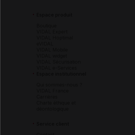
Espace produit
Boutique
VIDAL Expert
VIDAL Hoptimal
eVIDAL
VIDAL Mobile
VIDAL widget
VIDAL Sécurisation
VIDAL e-Services
Espace institutionnel
Qui sommes-nous ?
VIDAL France
Carrières
Charte éthique et
déontologique
Service client
Contact