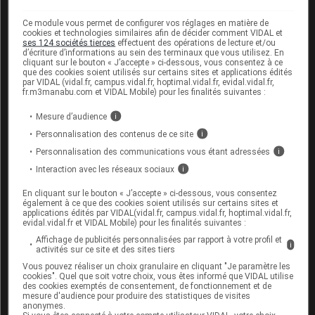
34009
2229586
2
Ce module vous permet de configurer vos réglages en matière de
Agrément aux collectivités
cookies et technologies similaires afin de décider comment VIDAL et
ses 124 sociétés tierces
effectuent des opérations de lecture et/ou
Laboratoire Nordic Pharma
d’écriture d’informations au sein des terminaux que vous utilisez. En
cliquant sur le bouton « J’accepte » ci-dessous, vous consentez à ce
que des cookies soient utilisés sur certains sites et applications édités
par VIDAL (vidal.fr, campus.vidal.fr, hoptimal.vidal.fr, evidal.vidal.fr,
fr.m3manabu.com et VIDAL Mobile) pour les finalités suivantes :
Cet article d'actualité rédigé par un auteur scientifique
Mesure d’audience
i
reflète l'état des connaissances sur le sujet traité à la
Personnalisation des contenus de ce site
i
date de sa publication. Il ne s'agit pas d'une page
Personnalisation des communications vous étant adressées
i
encyclopédique régulièrement remise à jour. L'évolution
Interaction avec les réseaux sociaux
i
ultérieure des connaissances scientifiques peut le
rendre en tout ou partie caduc.
Consultez notre charte
En cliquant sur le bouton « J’accepte » ci-dessous, vous consentez
éthique et déontologique
également à ce que des cookies soient utilisés sur certains sites et
applications édités par VIDAL(vidal.fr, campus.vidal.fr, hoptimal.vidal.fr,
evidal.vidal.fr et VIDAL Mobile) pour les finalités suivantes :
Affichage de publicités personnalisées par rapport à votre profil et
i
activités sur ce site et des sites tiers
Vous pouvez réaliser un choix granulaire en cliquant "Je paramètre les
cookies". Quel que soit votre choix, vous êtes informé que VIDAL utilise
Pour aller plus loin
des cookies exemptés de consentement, de fonctionnement et de
mesure d'audience pour produire des statistiques de visites
Consultez les monographies VIDAL
anonymes.