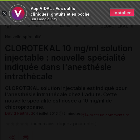
App VIDAL : Vos outils
Installer
×
cliniques, gratuits et en poche.
Sur Google Play
CLOROTEKAL 10 mg/ml
Actualités
Médicaments
Nouvelle spécialité
CLOROTEKAL 10 mg/ml solution
injectable : nouvelle spécialité
indiquée dans l'anesthésie
intrathécale
CLOROTEKAL solution injectable est indiqué pour
l'anesthésie intrathécale chez l'adulte. Cette
nouvelle spécialité est dosée à 10 mg/ml de
chloroprocaïne.
David Paitraud
04 juillet 2013
2 minutes
Ajouter un commentaire
(aucun avis, cliquez pour noter)