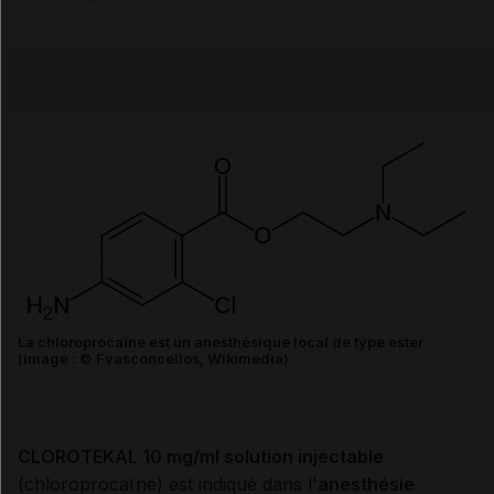
Copier l'url
Email
La chloroprocaïne est un anesthésique local de type ester
(image : © Fvasconcellos, Wikimedia)
CLOROTEKAL 10 mg/ml solution injectable
(chloroprocaïne) est indiqué dans l'
anesthésie