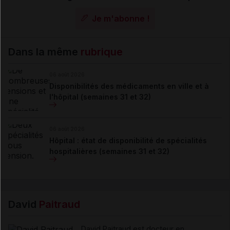
Je m'abonne !
Dans la même
rubrique
06 août 2026
Disponibilités des médicaments en ville et à
l'hôpital (semaines 31 et 32)
06 août 2026
Hôpital : état de disponibilité de spécialités
hospitalières (semaines 31 et 32)
David
Paitraud
David Paitraud est docteur en