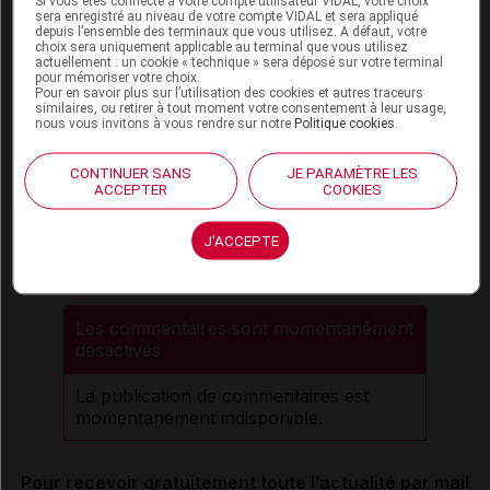
Si vous êtes connecté à votre compte utilisateur VIDAL, votre choix
sera enregistré au niveau de votre compte VIDAL et sera appliqué
CLOROTEKAL 10 mg/ml sol inj
depuis l’ensemble des terminaux que vous utilisez. A défaut, votre
choix sera uniquement applicable au terminal que vous utilisez
actuellement : un cookie « technique » sera déposé sur votre terminal
pour mémoriser votre choix.
Pour en savoir plus sur l’utilisation des cookies et autres traceurs
similaires, ou retirer à tout moment votre consentement à leur usage,
nous vous invitons à vous rendre sur notre
Politique cookies
.
Sources
CONTINUER SANS
JE PARAMÈTRE LES
ANSM (Agence nationale de sécurité du
ACCEPTER
COOKIES
médicament et des produits de santé)
Laboratoire Nordic Pharma
J'ACCEPTE
Les commentaires sont momentanément
désactivés
La publication de commentaires est
momentanément indisponible.
Pour recevoir gratuitement toute l’actualité par mail