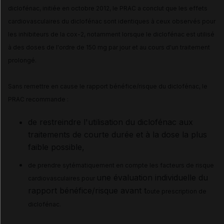
diclofénac, initiée en octobre 2012
, le PRAC a conclut que les effets
cardiovasculaires du diclofénac sont identiques à ceux observés pour
les inhibiteurs de la cox-2, notamment lorsque le diclofénac est utilisé
à des doses de l'ordre de 150 mg par jour et au cours d'un traitement
prolongé.
Sans remettre en cause le rapport bénéfice/risque du diclofénac, le
PRAC recommande :
de restreindre l'utilisation du diclofénac aux
traitements de courte durée et à la dose la plus
faible possible,
de prendre sytématiquement en compte les facteurs de risque
une évaluation individuelle du
cardiovasculaires pour
rapport bénéfice/risque avant t
oute prescription de
diclofénac.