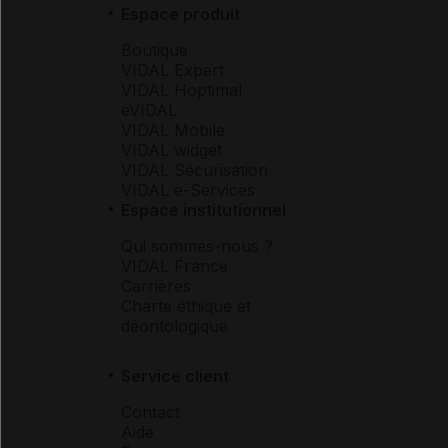
Espace produit
Boutique
VIDAL Expert
VIDAL Hoptimal
eVIDAL
VIDAL Mobile
VIDAL widget
VIDAL Sécurisation
VIDAL e-Services
Espace institutionnel
Qui sommes-nous ?
VIDAL France
Carrières
Charte éthique et
déontologique
Service client
Contact
Aide