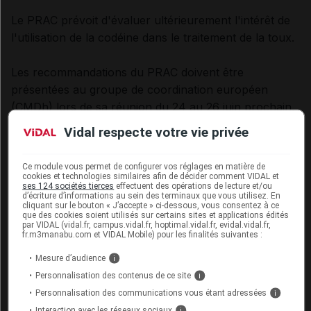
Le PRAC prévoit d'évaluer ultérieurement l'intérêt de
l'utilisation de la codéine dans le traitement de la toux.
Les recommandations du PRAC doivent être
présentées au groupe de coordination européen
(CMDh) lors de sa réunion du 24 au 26 juin prochain,
afin qu'une décision finale soit prise et éventuellement
Vidal respecte votre vie privée
mise en place au niveau national.
Ce module vous permet de configurer vos réglages en matière de
Concernant les
solutés de remplissage vasculaire
cookies et technologies similaires afin de décider comment VIDAL et
ses 124 sociétés tierces
effectuent des opérations de lecture et/ou
contenant de l'hydroxyéthylamidon
(HEA)
d’écriture d’informations au sein des terminaux que vous utilisez. En
cliquant sur le bouton « J’accepte » ci-dessous, vous consentez à ce
Le PRAC recommande la
suspension de tous les produits
contenant
que des cookies soient utilisés sur certains sites et applications édités
par VIDAL (vidal.fr, campus.vidal.fr, hoptimal.vidal.fr, evidal.vidal.fr,
cette substance.
fr.m3manabu.com et VIDAL Mobile) pour les finalités suivantes :
Mesure d’audience
i
En effet, le
rapport bénéfice/risque du HEA est jugé
Personnalisation des contenus de ce site
i
défavorable dans toutes ses indications
du fait de
Personnalisation des communications vous étant adressées
i
ses effets indésirables et d'un bénéfice limité dans le
Interaction avec les réseaux sociaux
i