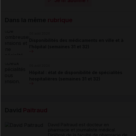
Je m'abonne !
Dans la même
rubrique
06 août 2026
Disponibilités des médicaments en ville et à
l'hôpital (semaines 31 et 32)
06 août 2026
Hôpital : état de disponibilité de spécialités
hospitalières (semaines 31 et 32)
David
Paitraud
David Paitraud est docteur en
pharmacie et journaliste médical.
Diplômé de la faculté de pharmacie de