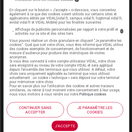
traitement de l'hypovolémie.
Les principaux effets
En cliquant sur le bouton « J’accepte » ci-dessous, vous consentez
indésirables liés à l'utilisation des HEA (classe des colloïdes) par
également à ce que des cookies soient utilisés sur certains sites et
applications édités par VIDAL(vidal.fr, campus.vidal.fr, hoptimal.vidal.fr,
rapport aux cristalloïdes sont :
evidal.vidal.fr et VIDAL Mobile) pour les finalités suivantes :
Affichage de publicités personnalisées par rapport à votre profil et
l'augmentation de la mortalité,
i
activités sur ce site et des sites tiers
Vous pouvez réaliser un choix granulaire en cliquant "Je paramètre les
l'augmentation de l'insuffisance rénale nécessitant un
cookies". Quel que soit votre choix, vous êtes informé que VIDAL utilise
des cookies exemptés de consentement, de fonctionnement et de
recours à la dialyse,
mesure d'audience pour produire des statistiques de visites
anonymes.
le risque augmenté de saignement, d'atteinte hépatique
Si vous êtes connecté à votre compte utilisateur VIDAL, votre choix
sera enregistré au niveau de votre compte VIDAL et sera appliqué
et de réactions anaphylactiques.
depuis l’ensemble des terminaux que vous utilisez. A défaut, votre
choix sera uniquement applicable au terminal que vous utilisez
actuellement : un cookie « technique » sera déposé sur votre terminal
pour mémoriser votre choix.
Pour en savoir plus sur l’utilisation des cookies et autres traceurs
En France, l'ANSM recommande
aux professionnels
similaires, ou retirer à tout moment votre consentement à leur usage,
nous vous invitons à vous rendre sur notre
Politique cookies
.
de santé de
prendre en compte d'ores et déjà les
résultats de cette évaluation dans leur pratique
CONTINUER SANS
JE PARAMÈTRE LES
quotidienne
, sans attendre la position finale du
ACCEPTER
COOKIES
CMD(h).
J'ACCEPTE
Réévaluation de NUMETAH