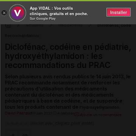
App VIDAL : Vos outils
Installer
×
cliniques, gratuits et en poche.
Sur Google Play
Diclofénac, codéin
Actualités
Médicaments
Recommandations
Diclofénac, codéine en pédiatrie,
hydroxyéthylamidon : les
recommandations du PRAC
Selon plusieurs avis rendus publics le 14 juin 2013, le
PRAC recommande notamment de renforcer les
précautions d'utilisation des médicaments
contenant du diclofénac et des médicaments
pédiatriques à base de codéine, et de suspendre
tous les produits contenant de
l'hydroxyéthylamidon
.
David Paitraud
17 juin 2013
4 minutes
Ajouter un commentaire
(aucun avis, cliquez pour noter)