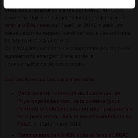
Suite à la notification de cas d'
hypermagnésémie
chez des prématurés traités par NUMETAH
G13%
(ayant conduit à un rappel de lots par le laboratoire -
article VIDALnews
du 12 juin), le PRAC a initié une
réévaluation du rapport bénéfice/risque des solutions
NUMETAH G13% et G16 %.
Ce travail doit permettre de comprendre pourquoi ces
signalements émergent 2 ans après la
commercialisation de ces produits.
Sources et ressources complémentaires
Médicaments contenant du diclofénac, de
l'hydroxyéthylamidon, de la codéine (pour
l'enfant) et solutions pour nutrition parentérale
pour prématurés : Avis et recommandations du
PRAC
, ANSM (14 juin 2013)
Communiqué de l'ANSM suite à l'avis du PRAC
,