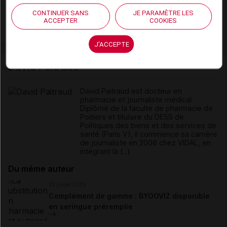
Hôpital : état de disponibilité de spécialités
CONTINUER SANS
JE PARAMÈTRE LES
hospitalières (semaines 31 et 32)
ACCEPTER
COOKIES
J'ACCEPTE
David
Paitraud
David Paitraud est docteur en
pharmacie et journaliste médical.
Diplômé de la faculté de pharmacie de
Poitiers et titulaire du DESS de
Politiques des biens et des services de
santé (Paris V), il commence sa carrière
de journaliste en 2006 chez VIDAL, en
intégrant la (...)
Du même auteur
23 juillet 2026
Complément de gamme : BYOOVIZ disponible
en seringue préremplie