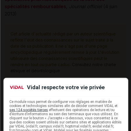
spécialités remboursables
,
Journal officiel
(4 juin
2013)
Cet article d'actualité rédigé par un auteur scientifique
reflète l'état des connaissances sur le sujet traité à la
date de sa publication. Il ne s'agit pas d'une page
encyclopédique régulièrement remise à jour. L'évolution
ultérieure des connaissances scientifiques peut le
rendre en tout ou partie caduc.
Consultez notre charte
éthique et déontologique
Vidal respecte votre vie privée
Sources
Ce module vous permet de configurer vos réglages en matière de
cookies et technologies similaires afin de décider comment VIDAL et
ses 124 sociétés tierces
effectuent des opérations de lecture et/ou
d’écriture d’informations au sein des terminaux que vous utilisez. En
JO (Journal officiel)
cliquant sur le bouton « J’accepte » ci-dessous, vous consentez à ce
que des cookies soient utilisés sur certains sites et applications édités
par VIDAL (vidal.fr, campus.vidal.fr, hoptimal.vidal.fr, evidal.vidal.fr,
fr.m3manabu.com et VIDAL Mobile) pour les finalités suivantes :