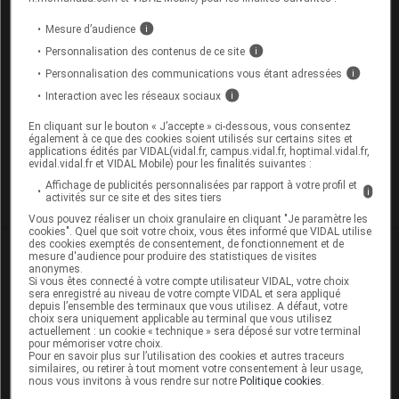
Les commentaires sont momentanément
Mesure d’audience
i
désactivés
Personnalisation des contenus de ce site
i
Personnalisation des communications vous étant adressées
i
La publication de commentaires est
Interaction avec les réseaux sociaux
i
momentanément indisponible.
En cliquant sur le bouton « J’accepte » ci-dessous, vous consentez
également à ce que des cookies soient utilisés sur certains sites et
applications édités par VIDAL(vidal.fr, campus.vidal.fr, hoptimal.vidal.fr,
Pour recevoir gratuitement toute l’actualité par mail
evidal.vidal.fr et VIDAL Mobile) pour les finalités suivantes :
Affichage de publicités personnalisées par rapport à votre profil et
i
Je m'abonne !
activités sur ce site et des sites tiers
Vous pouvez réaliser un choix granulaire en cliquant "Je paramètre les
cookies". Quel que soit votre choix, vous êtes informé que VIDAL utilise
des cookies exemptés de consentement, de fonctionnement et de
Dans la même
rubrique
mesure d'audience pour produire des statistiques de visites
anonymes.
Si vous êtes connecté à votre compte utilisateur VIDAL, votre choix
06 août 2026
sera enregistré au niveau de votre compte VIDAL et sera appliqué
depuis l’ensemble des terminaux que vous utilisez. A défaut, votre
Disponibilités des médicaments en ville et à
choix sera uniquement applicable au terminal que vous utilisez
l'hôpital (semaines 31 et 32)
actuellement : un cookie « technique » sera déposé sur votre terminal
pour mémoriser votre choix.
Pour en savoir plus sur l’utilisation des cookies et autres traceurs
similaires, ou retirer à tout moment votre consentement à leur usage,
nous vous invitons à vous rendre sur notre
Politique cookies
.
06 août 2026