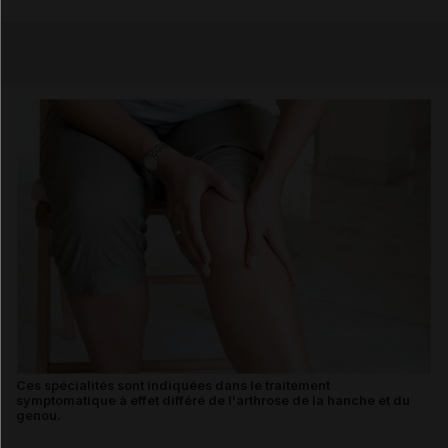
Copier l'url
Email
Ces spécialités sont indiquées dans le traitement
symptomatique à effet différé de l'arthrose de la hanche et du
genou.