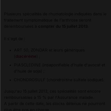
Plusieurs spécialités de rhumatologie indiquées dans le
traitement symptomatique de l'arthrose seront
déremboursées à
compter du 15 juillet 2013
.
Il s'agit de :
ART 50, ZONDAR et leurs génériques
(
diacéréine
) ;
PIASCLEDINE (insaponifiable d'huile d'avocat et
d'huile de soja) ;
CHONDROSULF (chondroïtine sulfate sodique).
Jusqu'au 15 juillet 2013, ces spécialités sont encore
remboursables à 15 % par l'Assurance maladie.
A partir de cette date, les stocks détenus ne pourront
plus être pris en charge.