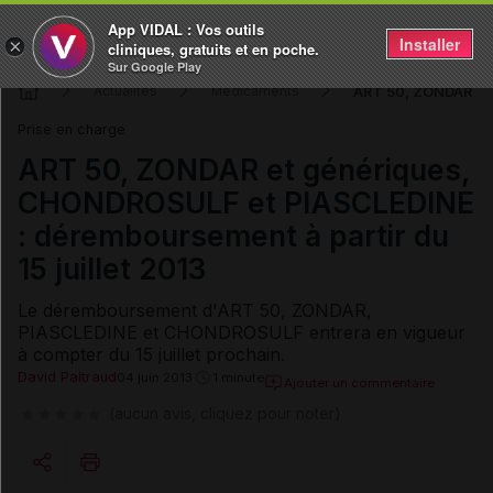
App VIDAL : Vos outils
Installer
×
cliniques, gratuits et en poche.
Sur Google Play
ART 50, ZONDAR et 
Actualités
Médicaments
Prise en charge
ART 50, ZONDAR et génériques,
CHONDROSULF et PIASCLEDINE
: déremboursement à partir du
15 juillet 2013
Le déremboursement d'ART 50, ZONDAR,
PIASCLEDINE et CHONDROSULF entrera en vigueur
à compter du 15 juillet prochain.
David Paitraud
04 juin 2013
1 minute
Ajouter un commentaire
(aucun avis, cliquez pour noter)