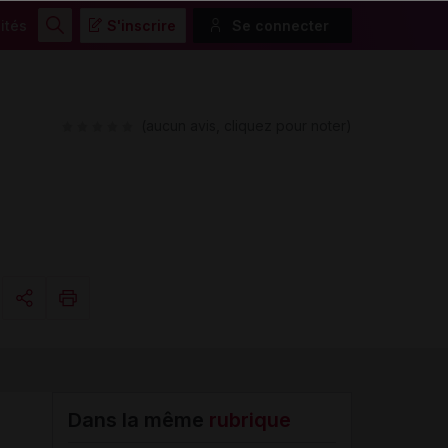
ités
S'inscrire
Se connecter
Rechercher
(aucun avis, cliquez pour noter)
Copier l'url
Email
Dans la même
rubrique