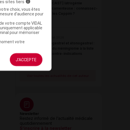
es sites tiers
i
[PODCAST] Iatrogénie
médicamenteuse : connaissez-
votre choix, vous êtes
mesure d'audience pour
vous les Ceppim ?
u de votre compte VIDAL
a uniquement applicable
rminal pour mémoriser
21 juillet 2026
t moment votre
Désogestrel et étonogestrel :
ajout du méningiome à la liste
des contre-indications
J'ACCEPTE
Voir toutes les actualités de cet auteur
Newsletter
Restez informé de l’actualité médicale
quotidiennement
S’inscrire à la newsletter