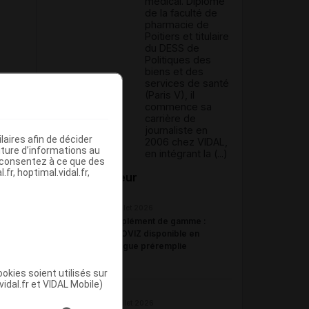
médical. Diplômé
de la faculté de
pharmacie de
Poitiers et titulaire
du DESS de
Politiques des
biens et des
services de santé
(Paris V), il
commence sa
carrière de
journaliste en
aires afin de décider
2006 chez VIDAL,
iture d’informations au
en intégrant la (...)
s consentez à ce que des
fr, hoptimal.vidal.fr,
Du même auteur
23 juillet 2026
Complément de gamme :
BYOOVIZ disponible en
seringue préremplie
okies soient utilisés sur
vidal.fr et VIDAL Mobile)
22 juillet 2026