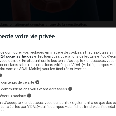
ans le traitement symptomatique de la constipation.
pecte votre vie privée
ec l'ANSM (Agence nationale de sécurité du médicament
ar mesure de précaution au
retrait des lots suivants
e configurer vos réglages en matière de cookies et technologies simil
tion buvable en flacon de 250 ml (CIP 34009
3437217
9)
124 sociétés tierces
effectuent des opérations de lecture et/ou d’écr
ous utilisez. En cliquant sur le bouton « J’accepte » ci-dessous, vou
ur certains sites et applications édités par VIDAL (vidal.fr, campus.vidal.
abu.com et VIDAL Mobile) pour les finalités suivantes :
ption 12/2013),
i
 contenus de ce site
i
l (péremption 05/2015),
s communications vous étant adressées
i
 (péremption 10/2015).
 réseaux sociaux
i
on « J’accepte » ci-dessous, vous consentez également à ce que des co
tions édités par VIDAL(vidal.fr, campus.vidal.fr, hoptimal.vidal.fr, evidal.
tes :
roduit ont été constatés.