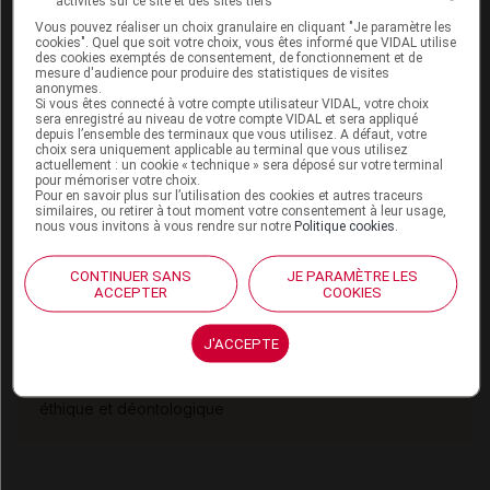
activités sur ce site et des sites tiers
during aging and following irradiation in the adult
Vous pouvez réaliser un choix granulaire en cliquant "Je paramètre les
mouse brain
- Embo molecular medicine, 25 mars
cookies". Quel que soit votre choix, vous êtes informé que VIDAL utilise
2013 (résumé en anglais et texte intégral en anglais)
des cookies exemptés de consentement, de fonctionnement et de
mesure d'audience pour produire des statistiques de visites
anonymes.
Si vous êtes connecté à votre compte utilisateur VIDAL, votre choix
* Photo d'une culture cellulaire (cellules neuronales
sera enregistré au niveau de votre compte VIDAL et sera appliqué
depuis l’ensemble des terminaux que vous utilisez. A défaut, votre
différenciées et cellules progénitrices neurales)
choix sera uniquement applicable au terminal que vous utilisez
actuellement : un cookie « technique » sera déposé sur votre terminal
réalisée par Rakesh Karmacharya, Stuart L. Schreiber
pour mémoriser votre choix.
et Stephen J. Haggarty, primée lors du
concours
Pour en savoir plus sur l’utilisation des cookies et autres traceurs
similaires, ou retirer à tout moment votre consentement à leur usage,
FASEB 2012 Bio-Art
nous vous invitons à vous rendre sur notre
Politique cookies
.
Cet article d'actualité rédigé par un auteur scientifique
CONTINUER SANS
JE PARAMÈTRE LES
ACCEPTER
COOKIES
reflète l'état des connaissances sur le sujet traité à la
date de sa publication. Il ne s'agit pas d'une page
encyclopédique régulièrement remise à jour. L'évolution
J'ACCEPTE
ultérieure des connaissances scientifiques peut le
rendre en tout ou partie caduc.
Consultez notre charte
éthique et déontologique