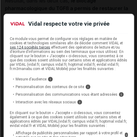
Résultat, dans les deux cas,
le blocage
pharmacologique du TGFß a permis de restaurer la
production de nouveaux neurones
!
Vidal respecte votre vie privée
Cette découverte ouvre une voie de recherche
encourageante pour éventuellement prévenir et limiter
Ce module vous permet de configurer vos réglages en matière de
cookies et technologies similaires afin de décider comment VIDAL et
les troubles cognitifs liés à l'âge ou consécutifs à une
ses 124 sociétés tierces
effectuent des opérations de lecture et/ou
d’écriture d’informations au sein des terminaux que vous utilisez. En
radiothérapie. Mais elle devra bien sûr être confirmée
cliquant sur le bouton « J’accepte » ci-dessous, vous consentez à ce
que des cookies soient utilisés sur certains sites et applications édités
par des études chez l'homme...
par VIDAL (vidal.fr, campus.vidal.fr, hoptimal.vidal.fr, evidal.vidal.fr,
fr.m3manabu.com et VIDAL Mobile) pour les finalités suivantes :
David Paitraud
Mesure d’audience
i
Personnalisation des contenus de ce site
i
Sources et ressources complémentaires :
Personnalisation des communications vous étant adressées
i
Communiqué Inserm et CEA : Produire de nouveaux
Interaction avec les réseaux sociaux
i
neurones en toutes circonstances : un défi à portée
En cliquant sur le bouton « J’accepte » ci-dessous, vous consentez
de souris…
(2 avril 2013)
également à ce que des cookies soient utilisés sur certains sites et
applications édités par VIDAL(vidal.fr, campus.vidal.fr, hoptimal.vidal.fr,
J. Pineda et coll. :
Vascular-derived TGF-ß increases
evidal.vidal.fr et VIDAL Mobile) pour les finalités suivantes :
in the stem cell niche and perturbs neurogenesis
Affichage de publicités personnalisées par rapport à votre profil et
i