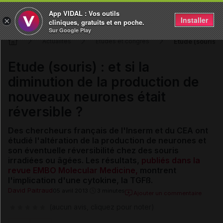
App VIDAL : Vos outils
Installer
×
cliniques, gratuits et en poche.
Sur Google Play
Etude (souris) 
Actualités
Études et congrès
Etude (souris) : et si la
diminution de la production de
nouveaux neurones était
réversible ?
Des chercheurs français de l'Inserm et du CEA ont
étudié l'altération de la production de neurones et
son éventuelle réversibilité chez des souris
irradiées ou âgées. Les résultats,
publiés dans la
revue EMBO Molecular Medicine,
montrent
l'implication d'une cytokine, la TGFß.
David Paitraud
05 avril 2013
3 minutes
Ajouter un commentaire
(aucun avis, cliquez pour noter)