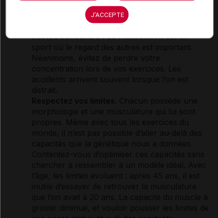
microtraumatismes au niveau des muscles. Le
travail en négatif ne devrait pas être fait plus
J'ACCEPTE
d’une fois par semaine.
Restez concentré !
La musculation est un
sport où le regard des autres est important.
Néanmoins, évitez de perdre votre
concentration lors de vos exercices. Les
accidents arrivent souvent lorsque l’on est
distrait.
Respectez vos limites.
Chacun possède une
morphologie et une musculature qui lui sont
propres. Même avec tous les exercices du
monde, il n’est pas possible d’aller au-delà des
capacités que la génétique nous a données.
Contentez-vous d’optimiser ces capacités sans
chercher à ressembler à un modèle idéal. Avec
l’âge, les limites évoluent : après 45 ans, il est
inutile d’essayer de retrouver la musculature
que l’on avait à 20 ans. La capacité du muscle à
grossir diminue, et vouloir pousser les limites de