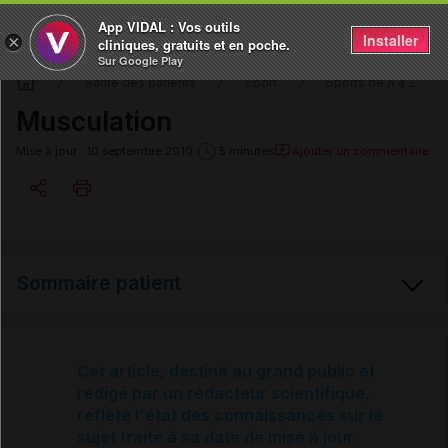
App VIDAL : Vos outils
Installer
×
cliniques, gratuits et en poche.
Sur Google Play
Santé des patients
Sport
Sports de A à Z
Musculation
Ajouter un commentaire
Mise à jour : 10 septembre 2010
5 minutes
Copier l'url
Sommaire patient
Email
Musculation
Cet article, destiné au grand public et
rédigé par un rédacteur scientifique,
reflète l'état des connaissances sur le
Sources et références
sujet traité à sa date de mise à jour.