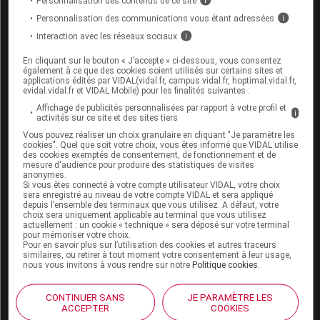
Personnalisation des contenus de ce site
i
le muscle exercé à faire plus qu’il ne pourrait
Personnalisation des communications vous étant adressées
i
faire seul. De plus, le mouvement présente
Interaction avec les réseaux sociaux
i
alors des à-coups qui peuvent causer de
sérieux dégâts. Pour les mêmes raisons, les
En cliquant sur le bouton « J’accepte » ci-dessous, vous consentez
également à ce que des cookies soient utilisés sur certains sites et
répétitions forcées (où un partenaire aide
applications édités par VIDAL(vidal.fr, campus.vidal.fr, hoptimal.vidal.fr,
légèrement pendant l’exercice) ne sont pas
evidal.vidal.fr et VIDAL Mobile) pour les finalités suivantes :
conseillées.
Affichage de publicités personnalisées par rapport à votre profil et
i
activités sur ce site et des sites tiers
Choisissez un bon partenaire
. Lorsque l’on
Vous pouvez réaliser un choix granulaire en cliquant "Je paramètre les
travaille à la limite de ses capacités, on n’est
cookies". Quel que soit votre choix, vous êtes informé que VIDAL utilise
jamais à l’abri d’une faiblesse soudaine. Un
des cookies exemptés de consentement, de fonctionnement et de
mesure d'audience pour produire des statistiques de visites
partenaire attentif surveille vos mouvements et
anonymes.
vient à votre secours si vous êtes bloqué au
Si vous êtes connecté à votre compte utilisateur VIDAL, votre choix
sera enregistré au niveau de votre compte VIDAL et sera appliqué
milieu d’un mouvement.
depuis l’ensemble des terminaux que vous utilisez. A défaut, votre
Limitez le travail en négatif
(excentrique). Les
choix sera uniquement applicable au terminal que vous utilisez
actuellement : un cookie « technique » sera déposé sur votre terminal
répétitions négatives sont des exercices où les
pour mémoriser votre choix.
Pour en savoir plus sur l’utilisation des cookies et autres traceurs
muscles doivent empêcher la charge de
similaires, ou retirer à tout moment votre consentement à leur usage,
descendre plutôt que la soulever. Ce type
nous vous invitons à vous rendre sur notre
Politique cookies
.
d’exercice utilise des charges beaucoup plus
élevées (1,3 fois la charge soulevée par les
CONTINUER SANS
JE PARAMÈTRE LES
ACCEPTER
COOKIES
mêmes muscles) et provoque de nombreux