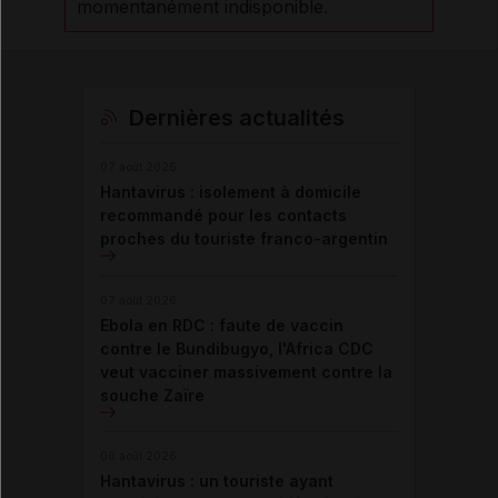
momentanément indisponible.
Dernières actualités
07 août 2026
Hantavirus : isolement à domicile
recommandé pour les contacts
proches du touriste franco-argentin
07 août 2026
Ebola en RDC : faute de vaccin
contre le Bundibugyo, l'Africa CDC
veut vacciner massivement contre la
souche Zaïre
06 août 2026
Hantavirus : un touriste ayant