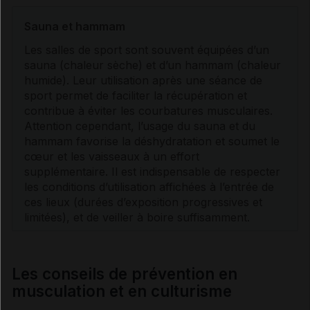
Sauna et hammam
Les salles de sport sont souvent équipées d’un
sauna (chaleur sèche) et d’un hammam (chaleur
humide). Leur utilisation après une séance de
sport permet de faciliter la récupération et
contribue à éviter les courbatures musculaires.
Attention cependant, l’usage du sauna et du
hammam favorise la
déshydratation
et soumet le
cœur et les vaisseaux à un effort
supplémentaire. Il est indispensable de respecter
les conditions d’utilisation affichées à l’entrée de
ces lieux (durées d’exposition progressives et
limitées), et de veiller à boire suffisamment.
Les conseils de prévention en
musculation et en culturisme