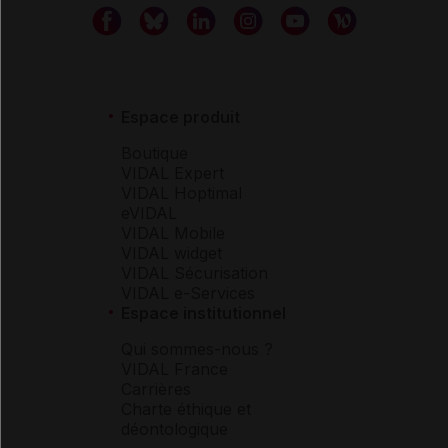
Espace produit
Boutique
VIDAL Expert
VIDAL Hoptimal
eVIDAL
VIDAL Mobile
VIDAL widget
VIDAL Sécurisation
VIDAL e-Services
Espace institutionnel
Qui sommes-nous ?
VIDAL France
Carrières
Charte éthique et
déontologique