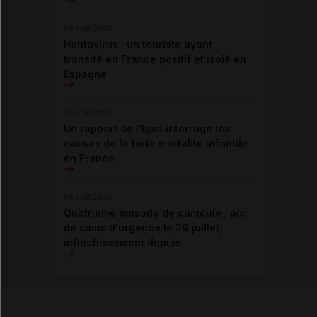
06 août 2026
Hantavirus : un touriste ayant
transité en France positif et isolé en
Espagne
06 août 2026
Un rapport de l'Igas interroge les
causes de la forte mortalité infantile
en France
06 août 2026
Quatrième épisode de canicule : pic
de soins d'urgence le 29 juillet,
infléchissement depuis