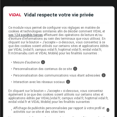
Vidal respecte votre vie privée
Si vous avez récemment eu une maladie
infectieuse sévère (comme la grippe), il est
préférable de reporter l’épreuve d’effort.
Ce module vous permet de configurer vos réglages en matière de
cookies et technologies similaires afin de décider comment VIDAL et
ses 124 sociétés tierces
effectuent des opérations de lecture et/ou
d’écriture d’informations au sein des terminaux que vous utilisez. En
cliquant sur le bouton « J’accepte » ci-dessous, vous consentez à ce
que des cookies soient utilisés sur certains sites et applications édités
Pratiquer un sport de manière
par VIDAL (vidal.fr, campus.vidal.fr, hoptimal.vidal.fr, evidal.vidal.fr,
fr.m3manabu.com et VIDAL Mobile) pour les finalités suivantes :
régulière
Mesure d’audience
i
Pour éviter les problèmes cardiaques liés au sport, on
Personnalisation des contenus de ce site
i
recommande de pratiquer une activité physique et
Personnalisation des communications vous étant adressées
i
certains sports. En effet, les maladies
Interaction avec les réseaux sociaux
i
cardiovasculaires surviennent beaucoup plus souvent
chez les sujets sédentaires que chez les personnes
En cliquant sur le bouton « J’accepte » ci-dessous, vous consentez
également à ce que des cookies soient utilisés sur certains sites et
pratiquant régulièrement une activité sportive.
applications édités par VIDAL(vidal.fr, campus.vidal.fr, hoptimal.vidal.fr,
evidal.vidal.fr et VIDAL Mobile) pour les finalités suivantes :
Mais ce bénéfice a un prix :
au moins trois
Affichage de publicités personnalisées par rapport à votre profil et
i
entraînements par semaine pendant au moins trois
activités sur ce site et des sites tiers
mois sont nécessaires pour voir des résultats