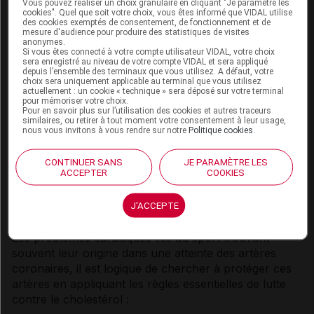
Vous pouvez réaliser un choix granulaire en cliquant "Je paramètre les
cookies". Quel que soit votre choix, vous êtes informé que VIDAL utilise
concrets
. Pour observer un bénéfice
des cookies exemptés de consentement, de fonctionnement et de
cardiovasculaire, l’entraînement doit être
mesure d'audience pour produire des statistiques de visites
anonymes.
suffisamment intense pour amener le sportif au bord
Si vous êtes connecté à votre compte utilisateur VIDAL, votre choix
de l’essoufflement, ce qui demande une surveillance
sera enregistré au niveau de votre compte VIDAL et sera appliqué
depuis l’ensemble des terminaux que vous utilisez. A défaut, votre
attentive des réactions du corps.
choix sera uniquement applicable au terminal que vous utilisez
actuellement : un cookie « technique » sera déposé sur votre terminal
pour mémoriser votre choix.
Les personnes suivies régulièrement par un médecin
Pour en savoir plus sur l’utilisation des cookies et autres traceurs
et qui connaissent leur fréquence cardiaque maximale
similaires, ou retirer à tout moment votre consentement à leur usage,
nous vous invitons à vous rendre sur notre
Politique cookies
.
(mesurée lors d’une épreuve d’effort) peuvent ajuster
leur effort pour atteindre une fréquence cardiaque
CONTINUER SANS
JE PARAMÈTRE LES
égale à 75 % de leur valeur maximale.
ACCEPTER
COOKIES
Prévenir l’excès de cholestérol
J'ACCEPTE
Les problèmes cardiaques liés au sport trouvant
souvent leur origine dans une atteinte des
artères
coronaires
, il est logique de chercher à protéger ces
artères
en appliquant les règles essentielles de lutte
contre le
cholestérol
: