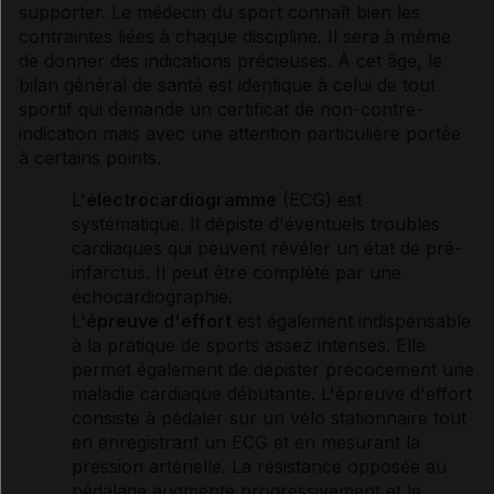
supporter. Le médecin du sport connaît bien les
contraintes liées à chaque discipline. Il sera à même
de donner des indications précieuses. À cet âge, le
bilan général de santé est identique à celui de tout
sportif qui demande un certificat de non-contre-
indication mais avec une attention particulière portée
à certains points.
L'
électrocardiogramme
(
ECG
) est
systématique. Il dépiste d'éventuels troubles
cardiaques qui peuvent révéler un état de pré-
infarctus. Il peut être complété par une
échocardiographie
.
L'
épreuve d'effort
est également indispensable
à la pratique de sports assez intenses. Elle
permet également de dépister précocement une
maladie cardiaque débutante. L'
épreuve d'effort
consiste à pédaler sur un vélo stationnaire tout
en enregistrant un
ECG
et en mesurant la
pression artérielle
. La
résistance
opposée au
pédalage augmente progressivement et le