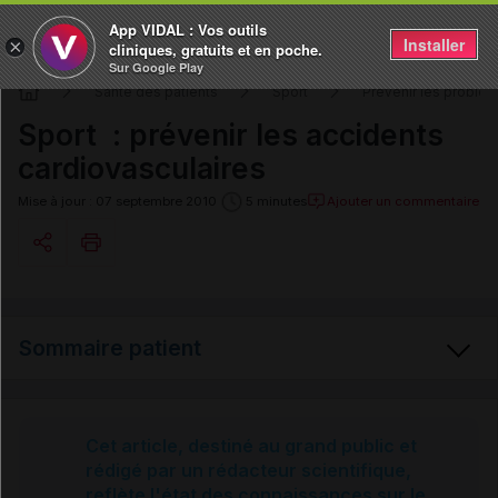
App VIDAL : Vos outils
Installer
×
cliniques, gratuits et en poche.
Sur Google Play
Santé des patients
Sport
Prévenir les problèm
Sport : prévenir les accidents
cardiovasculaires
Ajouter un commentaire
Mise à jour : 07 septembre 2010
5 minutes
Copier l'url
Sommaire patient
Email
Les accidents cardiovasculaires pendant le sport
Cet article, destiné au grand public et
rédigé par un rédacteur scientifique,
reflète l'état des connaissances sur le