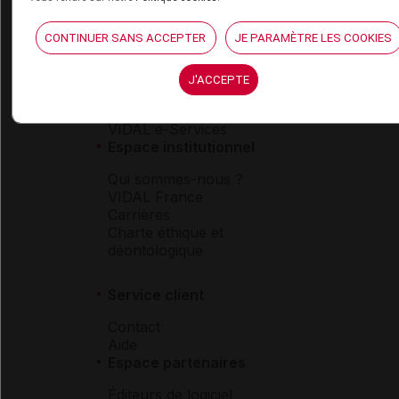
Boutique
VIDAL Expert
CONTINUER SANS ACCEPTER
JE PARAMÈTRE LES COOKIES
VIDAL Hoptimal
eVIDAL
VIDAL Mobile
J'ACCEPTE
VIDAL widget
VIDAL Sécurisation
VIDAL e-Services
Espace institutionnel
Qui sommes-nous ?
VIDAL France
Carrières
Charte éthique et
déontologique
Service client
Contact
Aide
Espace partenaires
Éditeurs de logiciel