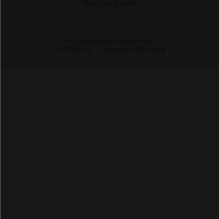
Mentions légales
Fréquentation certifiée par
l'ACPM/OJD
|
Copyright 2026 Vidal