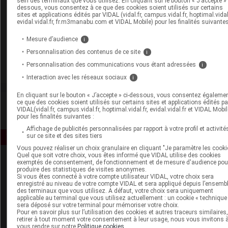
sein des terminaux que vous utilisez. En cliquant sur le bouton « J’accepte » 
dessous, vous consentez à ce que des cookies soient utilisés sur certains
sites et applications édités par VIDAL (vidal.fr, campus.vidal.fr, hoptimal.vidal.
evidal.vidal.fr, fr.m3manabu.com et VIDAL Mobile) pour les finalités suivantes
Mesure d’audience
i
Ce contenu est diffusé en partenariat avec le
Comité
Personnalisation des contenus de ce site
i
National Olympique et Sportif Français.
Personnalisation des communications vous étant adressées
i
Interaction avec les réseaux sociaux
i
En cliquant sur le bouton « J’accepte » ci-dessous, vous consentez égaleme
ce que des cookies soient utilisés sur certains sites et applications édités pa
VIDAL(vidal.fr, campus.vidal.fr, hoptimal.vidal.fr, evidal.vidal.fr et VIDAL Mobil
pour les finalités suivantes :
Affichage de publicités personnalisées par rapport à votre profil et activité
sur ce site et des sites tiers
Vous pouvez réaliser un choix granulaire en cliquant "Je paramètre les cooki
Quel que soit votre choix, vous êtes informé que VIDAL utilise des cookies
exemptés de consentement, de fonctionnement et de mesure d'audience pou
produire des statistiques de visites anonymes.
Si vous êtes connecté à votre compte utilisateur VIDAL, votre choix sera
enregistré au niveau de votre compte VIDAL et sera appliqué depuis l’ensemb
des terminaux que vous utilisez. A défaut, votre choix sera uniquement
applicable au terminal que vous utilisez actuellement : un cookie « technique
sera déposé sur votre terminal pour mémoriser votre choix.
Espace produit
Pour en savoir plus sur l’utilisation des cookies et autres traceurs similaires
retirer à tout moment votre consentement à leur usage, nous vous invitons 
vous rendre sur notre
Politique cookies
.