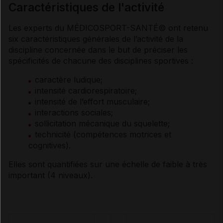
Caractéristiques de l'activité
Informations générales
Les experts du MÉDICOSPORT-SANTÉ© ont retenu
six caractéristiques générales de l’activité de la
Caractéristiques de l'activité
discipline concernée dans le but de préciser les
spécificités de chacune des disciplines sportives :
Bénéfices potentiels
caractère ludique;
intensité cardiorespiratoire;
intensité de l’effort musculaire;
Prévention primaire
interactions sociales;
sollicitation mécanique du squelette;
technicité (compétences motrices et
Prévention II et III
cognitives).
Elles sont quantifiées sur une échelle de faible à très
Risques et avis médical
important (4 niveaux).
Adaptations et précautions