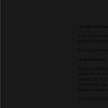
Le roller hocke
C’est un jeu coll
palet et s’affron
Pour plus d’infor
Le skateboard
Pratique urbaine
compose de trois
années 70) et la
skateboard. Elle
pente moyenne de
Pour plus d’infor