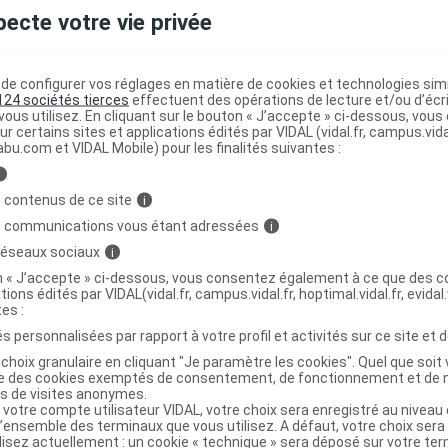
pecte votre vie privée
e se pratique en individuel ou en équipe sur de nombreuse
te (anneaux de 200m aux virages relevés), sur circuit routi
rs fois en fonction de la distance de course) et sur route (
e configurer vos réglages en matière de cookies et technologies simil
124 sociétés tierces
effectuent des opérations de lecture et/ou d’écr
ous utilisez. En cliquant sur le bouton « J’accepte » ci-dessous, vou
ur certains sites et applications édités par VIDAL (vidal.fr, campus.vidal.
mations sur les spécificités de la discipline :
cliquez ici
abu.com et VIDAL Mobile) pour les finalités suivantes :
i
 contenus de ce site
i
line venue des Etats-Unis qui allie vitesse et combat dans u
s communications vous étant adressées
i
équipes de 5 joueuses ou joueurs (4 bloqueuses et 1 jammeu
 réseaux sociaux
i
es des deux équipes doivent rester groupées en un « pac
effectuant des tours de piste. A chaque fois qu’une jammeu
on « J’accepte » ci-dessous, vous consentez également à ce que des co
tions édités par VIDAL(vidal.fr, campus.vidal.fr, hoptimal.vidal.fr, evidal.
elle fait gagner un point à son équipe. L’équipe avec le plu
tes :
mations sur les spécificités de la discipline :
cliquez ici
s personnalisées par rapport à votre profil et activités sur ce site et d
choix granulaire en cliquant "Je paramètre les cookies". Quel que soit 
le
ise des cookies exemptés de consentement, de fonctionnement et de 
es de visites anonymes.
 votre compte utilisateur VIDAL, votre choix sera enregistré au nivea
roupe un ensemble de disciplines qui sont le fruit des prati
l’ensemble des terminaux que vous utilisez. A défaut, votre choix ser
sible une ligne composée de plots) et en figure (1’30 de ch
ilisez actuellement : un cookie « technique » sera déposé sur votre te