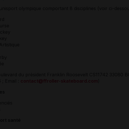
unisport olympique comportant 8 disciplines (voir ci-dessous)
rd
urse
ockey
key
Artistique
rby
ée
boulevard du président Franklin Roosevelt CS11742 33080 
 ; Email :
contact@ffroller-skateboard.com
)
res
enciés
s
port santé