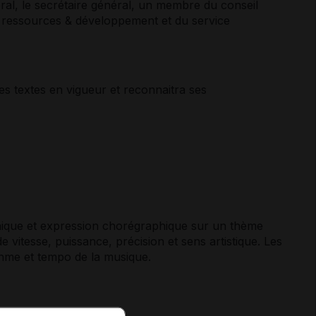
l, le secrétaire général, un membre du conseil
e ressources & développement et du service
es textes en vigueur et reconnaitra ses
echnique et expression chorégraphique sur un thème
vitesse, puissance, précision et sens artistique. Les
ythme et tempo de la musique.