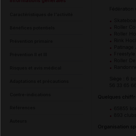
Informations générales
Fédération 
Caractéristiques de l'activité
Skateboa
Roller Co
Bénéfices potentiels
Roller H
Rink Hoc
Prévention primaire
Patinage 
Freestyle
Prévention II et III
Roller De
Randonn
Risques et avis médical
Siège : 6 
Adaptations et précautions
56 33 65 66
Contre-indications
Quelques chiff
Références
65855 lic
893 club
Auteurs
Organisation s