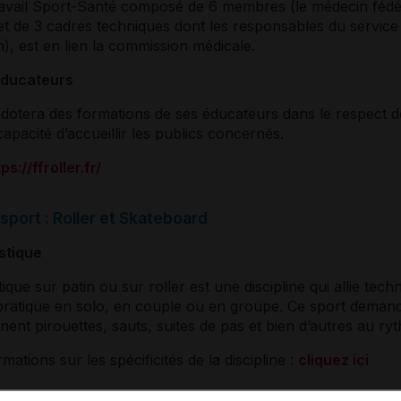
avail Sport-Santé composé de 6 membres (le médecin fédéra
 et de 3 cadres techniques dont les responsables du servic
), est en lien la commission médicale.
éducateurs
 dotera des formations de ses éducateurs dans le respect d
apacité d’accueillir les publics concernés.
ps://ffroller.fr/
sport : Roller et Skateboard
stique
stique sur patin ou sur roller est une discipline qui allie t
 pratique en solo, en couple ou en groupe. Ce sport demande 
nent pirouettes, sauts, suites de pas et bien d’autres au r
mations sur les spécificités de la discipline :
cliquez ici