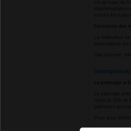
Un groupe de tr
d’administration
emploi-formation
Formation des 
La fédération se
associations en c
Site internet :
htt
Description du 
Le patinage arti
Le patinage arti
musical. Elle se
patineurs enchai
Pour plus d’infor
La course