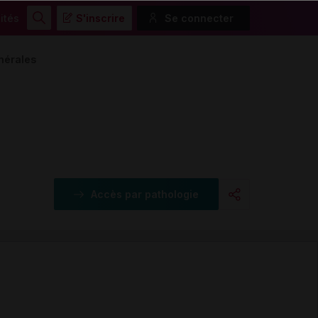
ités
S'inscrire
Se connecter
Rechercher
nérales
Accès par pathologie
Copier l'url
Email