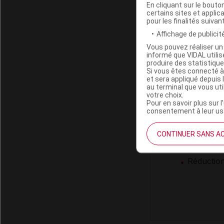
Maintien 
En cliquant sur le bout
certains sites et applica
Maintien d
pour les finalités suivan
Maintien 
Affichage de publicité
Maintien 
Maintien 
Vous pouvez réaliser un 
informé que VIDAL util
Préventio
produire des statistiqu
Préventio
Si vous êtes connecté à
et sera appliqué depuis 
au terminal que vous ut
votre choix.
Qualité de vie
Pour en savoir plus sur l
consentement à leur usa
Améliorat
Améliorat
CONTINUER SANS A
Bien-être
Lutte con
Réduction