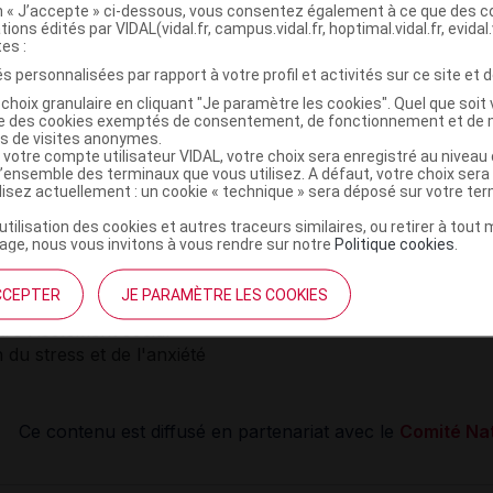
de l'autonomie
on « J’accepte » ci-dessous, vous consentez également à ce que des co
tions édités par VIDAL(vidal.fr, campus.vidal.fr, hoptimal.vidal.fr, evidal.
e l'équilibre
tes :
de la mémoire
s personnalisées par rapport à votre profil et activités sur ce site et d
du capital musculaire
du capital osseux
choix granulaire en cliquant "Je paramètre les cookies". Quel que soit 
ise des cookies exemptés de consentement, de fonctionnement et de 
n des troubles cognitifs
es de visites anonymes.
n du surpoids
 votre compte utilisateur VIDAL, votre choix sera enregistré au nivea
l’ensemble des terminaux que vous utilisez. A défaut, votre choix ser
ilisez actuellement : un cookie « technique » sera déposé sur votre te
’utilisation des cookies et autres traceurs similaires, ou retirer à tou
ge, nous vous invitons à vous rendre sur notre
Politique cookies
.
ion de l'estime de soi
ion de l'image de soi et de la perception de son corps
CCEPTER
JE PARAMÈTRE LES COOKIES
 social
tre l'isolement social
 du stress et de l'anxiété
Ce contenu est diffusé en partenariat avec le
Comité Nat