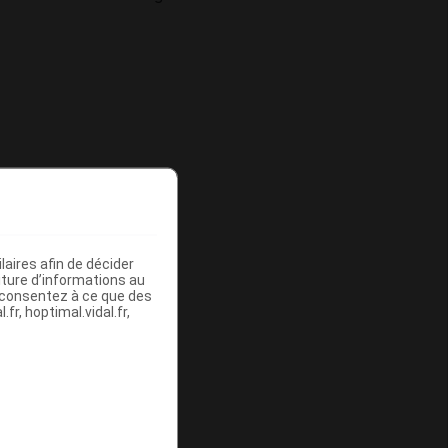
aires afin de décider
iture d’informations au
s consentez à ce que des
fr, hoptimal.vidal.fr,