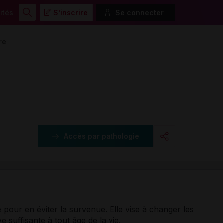
ités
S'inscrire
Se connecter
Rechercher
re
Accès par pathologie
Copier l'url
Email
 pour en éviter la survenue. Elle vise à changer les
 suffisante à tout âge de la vie.