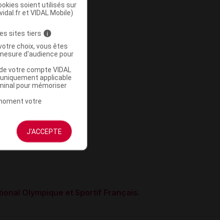
okies soient utilisés sur
vidal.fr et VIDAL Mobile)
es sites tiers
i
votre choix, vous êtes
mesure d'audience pour
u de votre compte VIDAL
a uniquement applicable
rminal pour mémoriser
t moment votre
J'ACCEPTE
ional Olympique et Sportif Français.