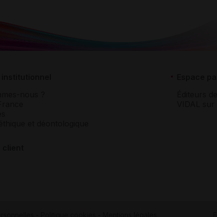
institutionnel
Espace pa
mmes-nous ?
Éditeurs de
France
VIDAL sur 
es
éthique et déontologique
 client
rsonnelles
-
Politique cookies
-
Mentions légales
F