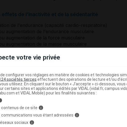
effets de l'inactivité et de la sédentarité
ion de l'endurance (capacité cardio-respiratoire)
ou augmentation de l'endurance musculaire
ou augmentation de la force musculaire
ou augmentation de la masse musculaire
ou augmentation de la proprioception
pecte votre vie privée
ou augmentation de la souplesse
ou augmentation du bien-être psychique
e configurer vos réglages en matière de cookies et technologies simil
 facteurs de risque cardiovasculaire
124 sociétés tierces
effectuent des opérations de lecture et/ou d’écr
ous utilisez. En cliquant sur le bouton « J’accepte » ci-dessous, vou
ur certains sites et applications édités par VIDAL (vidal.fr, campus.vidal.
evrage tabagique
abu.com et VIDAL Mobile) pour les finalités suivantes :
ion de la circulation vasculaire
i
ion au contrôle de la pression artérielle
 contenus de ce site
i
s communications vous étant adressées
i
autonomie avec l'avancée en âge
 réseaux sociaux
i