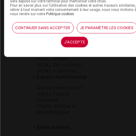
sera déposé sur votre terminal pour mémoriser votre choix.
Pour en savoir plus sur l’utilisation des cookies et autres traceurs similaires
retirer à tout moment votre consentement à leur usage, nous vous invitons 
vous rendre sur notre
Politique cookies
.
Espace produit
Boutique
CONTINUER SANS ACCEPTER
JE PARAMÈTRE LES COOKIES
VIDAL Expert
VIDAL Hoptimal
J'ACCEPTE
eVIDAL
VIDAL Mobile
VIDAL widget
VIDAL Sécurisation
VIDAL e-Services
Espace institutionnel
Qui sommes-nous ?
VIDAL France
Carrières
Charte éthique et
déontologique
Service client