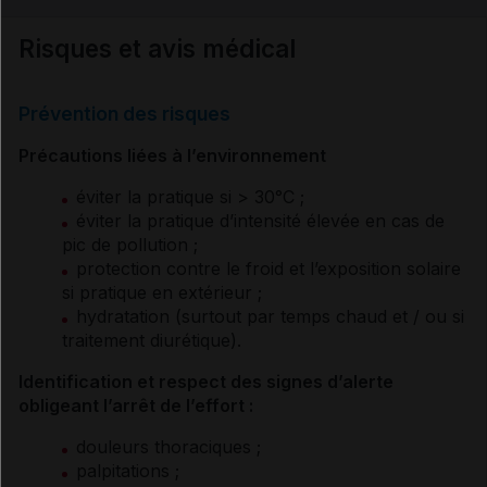
Risques et avis médical
Informations générales
Prévention des risques
Caractéristiques de l'activité
Précautions liées à l’environnement
Bénéfices potentiels
éviter la pratique si > 30°C ;
éviter la pratique d’intensité élevée en cas de
pic de pollution ;
Prévention primaire
protection contre le froid et l’exposition solaire
si pratique en extérieur ;
hydratation (surtout par temps chaud et / ou si
Prévention II et III
traitement diurétique).
Identification et respect des signes d’alerte
obligeant l’arrêt de l’effort :
Risques et avis médical
douleurs thoraciques ;
palpitations ;
Adaptations et précautions