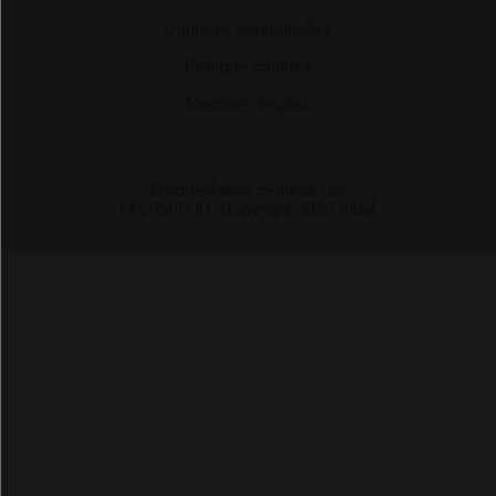
-
Données personnelles
-
Politique cookies
-
Mentions légales
Fréquentation certifiée par
l'ACPM/OJD
|
Copyright 2026 Vidal