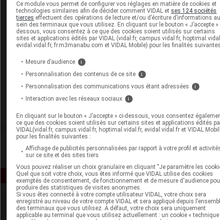
Ce module vous permet de configurer vos réglages en matière de cookies et
ophtalmologiques)
technologies similaires afin de décider comment VIDAL et
ses 124 sociétés
Pour toute pathologie cardio-vasculaire en
tierces
effectuent des opérations de lecture et/ou d’écriture d’informations a
sein des terminaux que vous utilisez. En cliquant sur le bouton « J’accepte » 
dehors d’une HTA équilibrée par le traitement
dessous, vous consentez à ce que des cookies soient utilisés sur certains
sites et applications édités par VIDAL (vidal.fr, campus.vidal.fr, hoptimal.vidal.
evidal.vidal.fr, fr.m3manabu.com et VIDAL Mobile) pour les finalités suivantes
Formulaire spécifique CACI : NON
Mesure d’audience
i
Personnalisation des contenus de ce site
i
Personnalisation des communications vous étant adressées
i
Ce contenu est diffusé en partenariat avec le
Interaction avec les réseaux sociaux
i
Comité National Olympique et Sportif Français.
En cliquant sur le bouton « J’accepte » ci-dessous, vous consentez égaleme
ce que des cookies soient utilisés sur certains sites et applications édités pa
VIDAL(vidal.fr, campus.vidal.fr, hoptimal.vidal.fr, evidal.vidal.fr et VIDAL Mobil
pour les finalités suivantes :
Affichage de publicités personnalisées par rapport à votre profil et activité
sur ce site et des sites tiers
Vous pouvez réaliser un choix granulaire en cliquant "Je paramètre les cooki
Quel que soit votre choix, vous êtes informé que VIDAL utilise des cookies
exemptés de consentement, de fonctionnement et de mesure d'audience pou
produire des statistiques de visites anonymes.
Si vous êtes connecté à votre compte utilisateur VIDAL, votre choix sera
enregistré au niveau de votre compte VIDAL et sera appliqué depuis l’ensemb
des terminaux que vous utilisez. A défaut, votre choix sera uniquement
applicable au terminal que vous utilisez actuellement : un cookie « technique