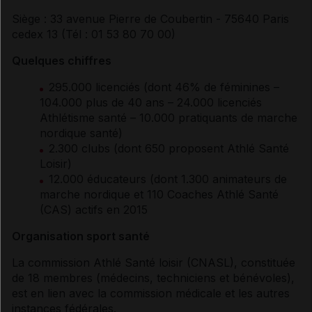
Siège : 33 avenue Pierre de Coubertin - 75640 Paris
Contre-indications
cedex 13 (Tél : 01 53 80 70 00)
Quelques chiffres
Références
295.000 licenciés (dont 46% de féminines –
104.000 plus de 40 ans – 24.000 licenciés
Auteurs
Athlétisme santé – 10.000 pratiquants de marche
nordique santé)
2.300 clubs (dont 650 proposent Athlé Santé
Loisir)
12.000 éducateurs (dont 1.300 animateurs de
marche nordique et 110 Coaches Athlé Santé
(CAS) actifs en 2015
Organisation sport santé
La commission Athlé Santé loisir (CNASL), constituée
de 18 membres (médecins, techniciens et bénévoles),
est en lien avec la commission médicale et les autres
instances fédérales.