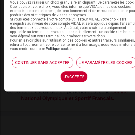
Vous pouvez réaliser un choix granulaire en cliquant "Je paramètre les cooki
l’accompagnement running, la pratique de l’athlétisme
Quel que soit votre choix, vous êtes informé que VIDAL utilise des cookies
exemptés de consentement, de fonctionnement et de mesure d'audience pou
master sur piste.
produire des statistiques de visites anonymes.
Si vous êtes connecté à votre compte utilisateur VIDAL, votre choix sera
L’
accompagnement running
est une activité physique
enregistré au niveau de votre compte VIDAL et sera appliqué depuis l’ensemb
des terminaux que vous utilisez. A défaut, votre choix sera uniquement
d’intensité moyenne à forte, accessible à des
applicable au terminal que vous utilisez actuellement : un cookie « technique
sera déposé sur votre terminal pour mémoriser votre choix.
personnes adultes ayant déjà amélioré leur condition
Pour en savoir plus sur l’utilisation des cookies et autres traceurs similaires
physique et leurs compétences en endurance et
retirer à tout moment votre consentement à leur usage, nous vous invitons 
vous rendre sur notre
Politique cookies
.
renforcement musculaire. La technique est la course
à pied avec période de suspension. Le mobilier urbain
CONTINUER SANS ACCEPTER
JE PARAMÈTRE LES COOKIES
est utilisé comme support pour des exercices
d’étirement ou de renforcement.
J'ACCEPTE
Ce contenu est diffusé en partenariat avec le
Comité
National Olympique et Sportif Français.