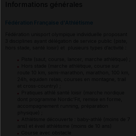
Informations générales
Informations générales
Fédération Française d'Athlétisme
Caractéristiques de l'activité
Fédération unisport olympique individuelle proposant
3 disciplines ayant délégation de service public (piste,
Bénéfices potentiels
hors stade, santé loisir) et plusieurs types d’activité :
Piste (saut, course, lancer, marche athlétique) ;
Prévention primaire
Hors stade (marche athlétique, course sur
route 10 km, semi-marathon, marathon, 100 km,
24h, equiden relais, courses en montagne, trail
Prévention II et III
et cross-country) ;
Pratiques athlé santé loisir (marche nordique
dont programme Nordic’Fit, remise en forme,
Risques et avis médical
accompagnement running, préparation
physique) ;
Athlétisme découverte : baby-athlé (moins de 7
Adaptations et précautions
ans) et éveil athlétisme (moins de 10 ans)
Course avec obstacle