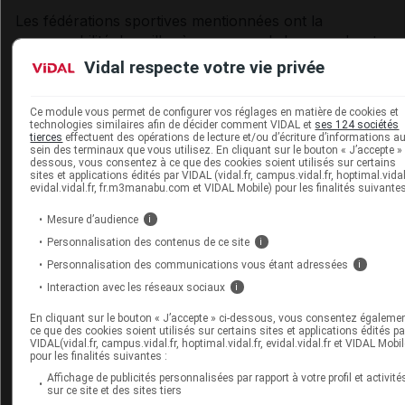
Les fédérations sportives mentionnées ont la
responsabilité de veiller à ce que seuls les encadrants
certifiés soient habilités à intervenir auprès des
Vidal respecte votre vie privée
patients atteints d'une affection de longue durée dans
le cadre d'une prescription médicale, et seulement
Ce module vous permet de configurer vos réglages en matière de cookies et
pour les pathologies ciblées dans le cadre de leurs
technologies similaires afin de décider comment VIDAL et
ses 124 sociétés
tierces
effectuent des opérations de lecture et/ou d’écriture d’informations a
certifications.
sein des terminaux que vous utilisez. En cliquant sur le bouton « J’accepte » 
dessous, vous consentez à ce que des cookies soient utilisés sur certains
Site internet :
http://www.athle.fr
sites et applications édités par VIDAL (vidal.fr, campus.vidal.fr, hoptimal.vidal.
evidal.vidal.fr, fr.m3manabu.com et VIDAL Mobile) pour les finalités suivantes
.
.
Mesure d’audience
i
Personnalisation des contenus de ce site
i
Personnalisation des communications vous étant adressées
i
Description du sport : Athlétisme Running
Interaction avec les réseaux sociaux
i
Dans un objectif de sport pour la santé, la fédération
En cliquant sur le bouton « J’accepte » ci-dessous, vous consentez égaleme
française d’athlétisme propose une pratique diversifiée
ce que des cookies soient utilisés sur certains sites et applications édités pa
de son sport. Celle-ci se fait majoritairement hors
VIDAL(vidal.fr, campus.vidal.fr, hoptimal.vidal.fr, evidal.vidal.fr et VIDAL Mobil
pour les finalités suivantes :
compétition. Elle inclut des activités comme la marche
Affichage de publicités personnalisées par rapport à votre profil et activité
nordique, la pratique « créneau santé », la
sur ce site et des sites tiers
préparation physique, la remise en forme,