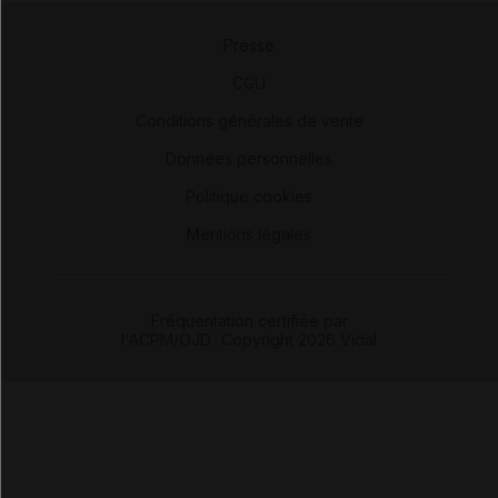
Presse
-
CGU
-
Conditions générales de vente
-
Données personnelles
-
Politique cookies
-
Mentions légales
Fréquentation certifiée par
l'ACPM/OJD
|
Copyright 2026 Vidal