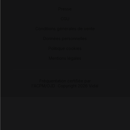
Presse
-
CGU
-
Conditions générales de vente
-
Données personnelles
-
Politique cookies
-
Mentions légales
Fréquentation certifiée par
l'ACPM/OJD
|
Copyright 2026 Vidal