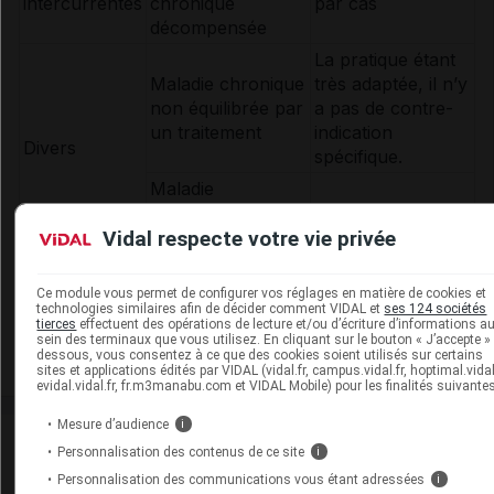
intercurrentes
chronique
par cas
décompensée
La pratique étant
Références
Maladie chronique
très adaptée, il n’y
non équilibrée par
a pas de contre-
un traitement
indication
Auteurs
Divers
spécifique.
Maladie
inflammatoire
Vidal respecte votre vie privée
aiguë
Ce module vous permet de configurer vos réglages en matière de cookies et
technologies similaires afin de décider comment VIDAL et
ses 124 sociétés
Ce contenu est diffusé en partenariat avec le
Comité
tierces
effectuent des opérations de lecture et/ou d’écriture d’informations a
sein des terminaux que vous utilisez. En cliquant sur le bouton « J’accepte » 
National Olympique et Sportif Français.
dessous, vous consentez à ce que des cookies soient utilisés sur certains
sites et applications édités par VIDAL (vidal.fr, campus.vidal.fr, hoptimal.vidal.
evidal.vidal.fr, fr.m3manabu.com et VIDAL Mobile) pour les finalités suivantes
Mesure d’audience
i
Personnalisation des contenus de ce site
i
Personnalisation des communications vous étant adressées
i