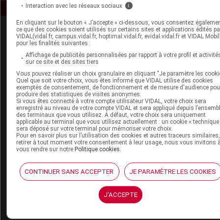
Interaction avec les réseaux sociaux
i
En cliquant sur le bouton « J’accepte » ci-dessous, vous consentez égaleme
ce que des cookies soient utilisés sur certains sites et applications édités pa
VIDAL(vidal.fr, campus.vidal.fr, hoptimal.vidal.fr, evidal.vidal.fr et VIDAL Mobil
pour les finalités suivantes :
Affichage de publicités personnalisées par rapport à votre profil et activité
sur ce site et des sites tiers
Vous pouvez réaliser un choix granulaire en cliquant "Je paramètre les cooki
Espace produit
Quel que soit votre choix, vous êtes informé que VIDAL utilise des cookies
exemptés de consentement, de fonctionnement et de mesure d'audience pou
produire des statistiques de visites anonymes.
Boutique
Si vous êtes connecté à votre compte utilisateur VIDAL, votre choix sera
VIDAL Expert
enregistré au niveau de votre compte VIDAL et sera appliqué depuis l’ensemb
des terminaux que vous utilisez. A défaut, votre choix sera uniquement
VIDAL Hoptimal
applicable au terminal que vous utilisez actuellement : un cookie « technique
eVIDAL
sera déposé sur votre terminal pour mémoriser votre choix.
Pour en savoir plus sur l’utilisation des cookies et autres traceurs similaires
VIDAL Mobile
retirer à tout moment votre consentement à leur usage, nous vous invitons 
VIDAL widget
vous rendre sur notre
Politique cookies
.
VIDAL Sécurisation
VIDAL e-Services
CONTINUER SANS ACCEPTER
JE PARAMÈTRE LES COOKIES
Espace institutionnel
Qui sommes-nous ?
J'ACCEPTE
VIDAL France
Carrières