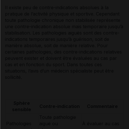
Il existe peu de contre-indications absolues à la
pratique de l’activité physique et sportive. Cependant
Caractéristiques de l'activité
toute pathologie chronique non stabilisée représente
une contre-indication absolue mais temporaire jusqu’à
stabilisation. Les pathologies aiguës sont des contre-
Bénéfices potentiels
indications temporaires jusqu’à guérison, soit de
manière absolue, soit de manière relative. Pour
certaines pathologies, des contre-indications relatives
Prévention primaire
peuvent exister et doivent être évaluées au cas par
cas et en fonction du sport. Dans toutes ces
situations, l’avis d’un médecin spécialiste peut être
Prévention II et III
sollicité.
Risques et avis médical
Sphère
Contre-indication
Commentaire
Adaptations et précautions
sensible
Toute pathologie
Pathologies
aiguë ou
À évaluer au cas
Contre-indications