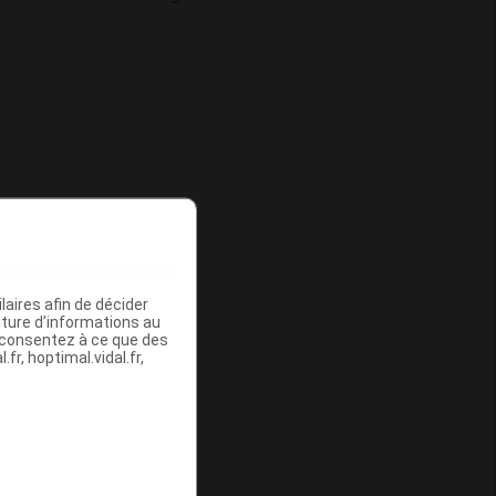
aires afin de décider
iture d’informations au
s consentez à ce que des
fr, hoptimal.vidal.fr,