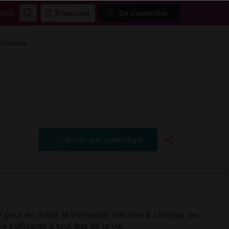
ités
S'inscrire
Se connecter
Rechercher
primaire
Accès par pathologie
Copier l'url
Email
 pour en éviter la survenue. Elle vise à changer les
 suffisante à tout âge de la vie.