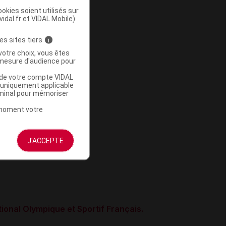
okies soient utilisés sur
vidal.fr et VIDAL Mobile)
es sites tiers
i
votre choix, vous êtes
mesure d'audience pour
u de votre compte VIDAL
a uniquement applicable
rminal pour mémoriser
t moment votre
J'ACCEPTE
ional Olympique et Sportif Français.