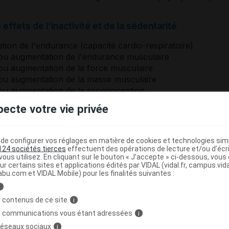
effets de l'inactivité et de la sédentarité
ion de l'endurance (capacité cardio-respiratoire)
ou augmentation de l'endurance musculaire
ou augmentation de la force musculaire
ou augmentation de la masse musculaire
ou augmentation de la proprioception
ou augmentation de la souplesse
pecte votre vie privée
ou augmentation du bien-être psychique
e configurer vos réglages en matière de cookies et technologies simil
 facteurs de risque cardiovasculaire
124 sociétés tierces
effectuent des opérations de lecture et/ou d’écr
ous utilisez. En cliquant sur le bouton « J’accepte » ci-dessous, vou
ion de la circulation vasculaire
ur certains sites et applications édités par VIDAL (vidal.fr, campus.vidal.
ion au contrôle de la pression artérielle
abu.com et VIDAL Mobile) pour les finalités suivantes :
i
 contenus de ce site
i
autonomie avec l'avancée en âge
s communications vous étant adressées
i
de l'autonomie
 réseaux sociaux
i