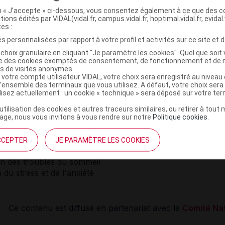
e l'équilibre
on « J’accepte » ci-dessous, vous consentez également à ce que des co
de la concentration
tions édités par VIDAL(vidal.fr, campus.vidal.fr, hoptimal.vidal.fr, evidal.
de la mémoire
tes :
du capital musculaire
s personnalisées par rapport à votre profil et activités sur ce site et d
du capital osseux
choix granulaire en cliquant "Je paramètre les cookies". Quel que soit 
n des troubles cognitifs
ise des cookies exemptés de consentement, de fonctionnement et de 
es de visites anonymes.
n du surpoids
 votre compte utilisateur VIDAL, votre choix sera enregistré au nivea
l’ensemble des terminaux que vous utilisez. A défaut, votre choix ser
ilisez actuellement : un cookie « technique » sera déposé sur votre te
’utilisation des cookies et autres traceurs similaires, ou retirer à tou
ion de l'image de soi et de la perception de son corps
ge, nous vous invitons à vous rendre sur notre
Politique cookies
.
ion de la gestion des émotions
ion du sentiment d'efficacité personnelle
CCEPTER
JE PARAMÈTRE LES COOKIES
tre l'isolement social
n des troubles du sommeil
 du stress et de l'anxiété
Ce contenu est diffusé en partenariat avec le
Comité Nat