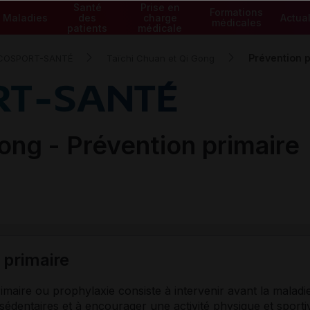
Santé
Prise en
Formations
Maladies
des
charge
Actual
médicales
patients
médicale
Prévention 
COSPORT-SANTÉ
Taïchi Chuan et Qi Gong
Gong -
Prévention primaire
 primaire
imaire ou prophylaxie consiste à intervenir avant la maladie
dentaires et à encourager une activité physique et sportive