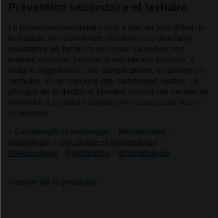
Prévention secondaire et tertiaire
Informations générales
La prévention secondaire vise à agir au tout début de
la maladie afin d’en limiter l’évolution ou d’en faire
Caractéristiques de l'activité
disparaître les facteurs de risque. La prévention
tertiaire consiste, lorsque la maladie est installée, à
réduire l’aggravation, les complications, invalidités ou
Bénéfices potentiels
rechutes. Pour chacune des pathologies ciblées, la
pratique de la discipline sportive concernée permet de
répondre à plusieurs objectifs thérapeutiques décrits
Prévention primaire
ci-dessous.
-
Cardiologie et angiologie
-
Métabolique
-
Prévention II et III
Neurologie
-
Oncologie et hématologie
-
Pneumologie
-
Psychiatrie
-
Rhumatologie
Risques et avis médical
Cancer de la prostate
Adaptations et précautions