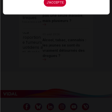
J'ACCEPTE
05 août 2026
Covid long : et si ce n’était
pas une seule maladie,
mais plusieurs ?
05 août 2026
Alcool, tabac, cannabis :
les jeunes se sont‑ils
vraiment détournés des
drogues ?