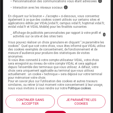
Personnalisation des communications vous étant adressées
i
Interaction avec les réseaux sociaux
i
Dernières actualités
En cliquant sur le bouton « J’accepte » ci-dessous, vous consentez
également à ce que des cookies soient utilisés sur certains sites et
applications édités par VIDAL(vidal.fr, campus.vidal.fr, hoptimal.vidal.fr,
evidal.vidal.fr et VIDAL Mobile) pour les finalités suivantes :
06 août 2026
Un rapport de l'Igas interroge les
Affichage de publicités personnalisées par rapport à votre profil et
i
activités sur ce site et des sites tiers
causes de la forte mortalité infantile
Vous pouvez réaliser un choix granulaire en cliquant "Je paramètre les
en France
cookies". Quel que soit votre choix, vous êtes informé que VIDAL utilise
des cookies exemptés de consentement, de fonctionnement et de
mesure d'audience pour produire des statistiques de visites
anonymes.
06 août 2026
Si vous êtes connecté à votre compte utilisateur VIDAL, votre choix
Quatrième épisode de canicule : pic
sera enregistré au niveau de votre compte VIDAL et sera appliqué
depuis l’ensemble des terminaux que vous utilisez. A défaut, votre
de soins d'urgence le 29 juillet,
choix sera uniquement applicable au terminal que vous utilisez
infléchissement depuis
actuellement : un cookie « technique » sera déposé sur votre terminal
pour mémoriser votre choix.
Pour en savoir plus sur l’utilisation des cookies et autres traceurs
similaires, ou retirer à tout moment votre consentement à leur usage,
06 août 2026
nous vous invitons à vous rendre sur notre
Politique cookies
.
L'OMS appelle à un plus grand
soutien pour lutter contre l'épidémie
CONTINUER SANS
JE PARAMÈTRE LES
ACCEPTER
COOKIES
d'Ebola en RDC