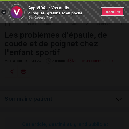
App VIDAL : Vos outils
Installer
×
cliniques, gratuits et en poche.
Sur Google Play
Santé des patients
Sport
Les enfants et le spo
Les problèmes d'épaule, de
coude et de poignet chez
l'enfant sportif
Ajouter un commentaire
Mise à jour : 10 avril 2012
2 minutes
Copier l'url
Sommaire patient
Email
Les problèmes d'épaule, de coude et de poignet
Cet article, destiné au grand public et
des enfants sportifs