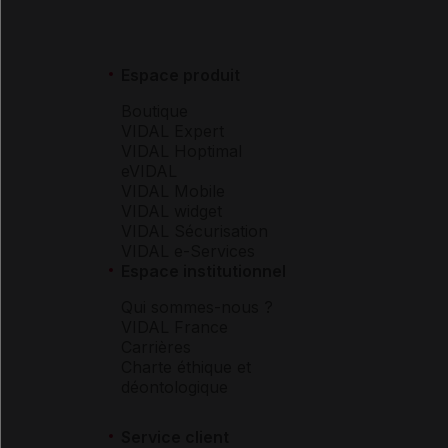
Espace produit
Boutique
VIDAL Expert
VIDAL Hoptimal
eVIDAL
VIDAL Mobile
VIDAL widget
VIDAL Sécurisation
VIDAL e-Services
Espace institutionnel
Qui sommes-nous ?
VIDAL France
Carrières
Charte éthique et
déontologique
Service client