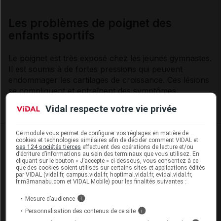
Les problèmes de poignet des
enfants sportifs
Le poignet est très exposé chez les jeunes gymnastes.
Il est soumis à de fortes pressions qui peuvent
endommager les cartilages de croissance. Ces lésions
se compliquent et entraînent des
symptômes
douloureux qui peuvent durer toute la vie.
Vidal respecte votre vie privée
Ce module vous permet de configurer vos réglages en matière de
cookies et technologies similaires afin de décider comment VIDAL et
ses 124 sociétés tierces
effectuent des opérations de lecture et/ou
d’écriture d’informations au sein des terminaux que vous utilisez. En
Les commentaires sont momentanément
cliquant sur le bouton « J’accepte » ci-dessous, vous consentez à ce
désactivés
que des cookies soient utilisés sur certains sites et applications édités
par VIDAL (vidal.fr, campus.vidal.fr, hoptimal.vidal.fr, evidal.vidal.fr,
fr.m3manabu.com et VIDAL Mobile) pour les finalités suivantes :
La publication de commentaires est
Mesure d’audience
i
momentanément indisponible.
Personnalisation des contenus de ce site
i