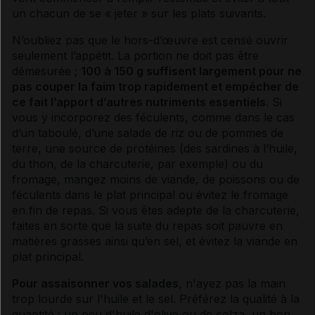
un chacun de se « jeter » sur les plats suivants.
N’oubliez pas que le hors-d’œuvre est censé ouvrir
seulement l’appétit. La portion ne doit pas être
démesurée ;
100 à 150 g suffisent largement pour ne
pas couper la faim trop rapidement et empêcher de
ce fait l’apport d’autres nutriments essentiels
. Si
vous y incorporez des féculents, comme dans le cas
d’un taboulé, d’une salade de riz ou de pommes de
terre, une source de protéines (des sardines à l’huile,
du thon, de la charcuterie, par exemple) ou du
fromage, mangez moins de viande, de poissons ou de
féculents dans le plat principal ou évitez le fromage
en fin de repas. Si vous êtes adepte de la charcuterie,
faites en sorte que la suite du repas soit pauvre en
matières grasses ainsi qu’en
sel
, et évitez la viande en
plat principal.
Pour assaisonner vos salades
, n'ayez pas la main
trop lourde sur l'huile et le
sel
. Préférez la qualité à la
quantité : un peu d'huile d'olive ou de colza, un bon