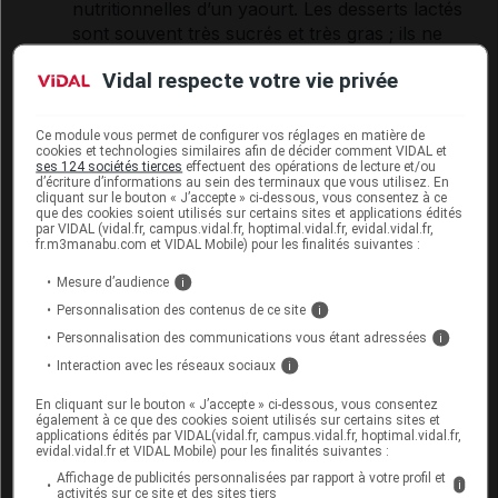
nutritionnelles d’un yaourt. Les desserts lactés
sont souvent très sucrés et très gras ; ils ne
doivent être consommés que de temps en
Vidal respecte votre vie privée
temps.
Si vous choisissez une pâtisserie
, soyez
conscients que les gâteaux très riches en
Ce module vous permet de configurer vos réglages en matière de
cookies et technologies similaires afin de décider comment VIDAL et
sucre
, en beurre et en œufs, comme les
ses 124 sociétés tierces
effectuent des opérations de lecture et/ou
fondants au chocolat, sont extrêmement gras
d’écriture d’informations au sein des terminaux que vous utilisez. En
cliquant sur le bouton « J’accepte » ci-dessous, vous consentez à ce
et caloriques. Leur consommation doit rester
que des cookies soient utilisés sur certains sites et applications édités
occasionnelle. Lorsque vous ne pouvez résister
par VIDAL (vidal.fr, campus.vidal.fr, hoptimal.vidal.fr, evidal.vidal.fr,
fr.m3manabu.com et VIDAL Mobile) pour les finalités suivantes :
à une pâtisserie, optez pour une part
raisonnable de tarte aux fruits ou de clafoutis
Mesure d’audience
i
(une demi-portion, l’équivalent de la moitié
Personnalisation des contenus de ce site
i
d’une main).
Personnalisation des communications vous étant adressées
i
Interaction avec les réseaux sociaux
i
Le pain et l'eau
En cliquant sur le bouton « J’accepte » ci-dessous, vous consentez
également à ce que des cookies soient utilisés sur certains sites et
Le déjeuner et le dîner offrent aussi l’occasion de
applications édités par VIDAL(vidal.fr, campus.vidal.fr, hoptimal.vidal.fr,
evidal.vidal.fr et VIDAL Mobile) pour les finalités suivantes :
manger un peu de pain. Conservez cette habitude,
Affichage de publicités personnalisées par rapport à votre profil et
car le pain est essentiel à notre alimentation.
i
activités sur ce site et des sites tiers