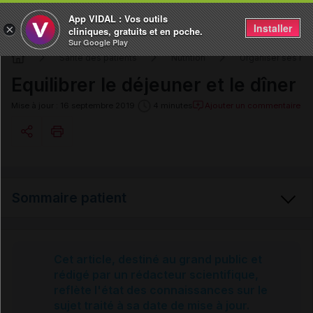
App VIDAL : Vos outils
Installer
×
cliniques, gratuits et en poche.
Sur Google Play
Santé des patients
Nutrition
Organiser ses re
Equilibrer le déjeuner et le dîner
Ajouter un commentaire
Mise à jour : 16 septembre 2019
4 minutes
Copier l'url
Sommaire patient
Email
Composer un déjeuner et un dîner
Cet article, destiné au grand public et
rédigé par un rédacteur scientifique,
reflète l'état des connaissances sur le
Equilibrer le déjeuner et le dîner
sujet traité à sa date de mise à jour.