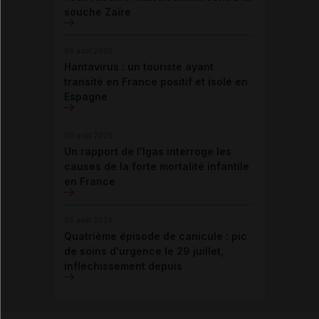
souche Zaïre
06 août 2026
Hantavirus : un touriste ayant
transité en France positif et isolé en
Espagne
06 août 2026
Un rapport de l'Igas interroge les
causes de la forte mortalité infantile
en France
06 août 2026
Quatrième épisode de canicule : pic
de soins d'urgence le 29 juillet,
infléchissement depuis