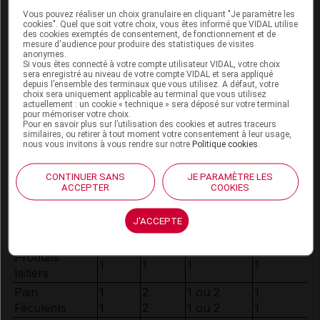
Vous pouvez réaliser un choix granulaire en cliquant "Je paramètre les
N’oubliez pas non plus de boire de l’eau pendant les
cookies". Quel que soit votre choix, vous êtes informé que VIDAL utilise
repas
; puis, éventuellement, un café, un thé ou une
des cookies exemptés de consentement, de fonctionnement et de
mesure d'audience pour produire des statistiques de visites
tisane. Ces boissons chaudes facilitent la digestion ou,
anonymes.
comme le café à midi, donnent un petit coup de fouet
Si vous êtes connecté à votre compte utilisateur VIDAL, votre choix
sera enregistré au niveau de votre compte VIDAL et sera appliqué
à notre organisme pour la suite de la journée.
depuis l’ensemble des terminaux que vous utilisez. A défaut, votre
choix sera uniquement applicable au terminal que vous utilisez
N’abusez cependant pas du café, il peut provoquer
actuellement : un cookie « technique » sera déposé sur votre terminal
des
aigreurs d'estomac
et des
troubles du sommeil
.
pour mémoriser votre choix.
Pour en savoir plus sur l’utilisation des cookies et autres traceurs
similaires, ou retirer à tout moment votre consentement à leur usage,
La composition du déjeuner et du dîner
nous vous invitons à vous rendre sur notre
Politique cookies
.
NOMBRE DE
PORTIONS
POUR...
CONTINUER SANS
JE PARAMÈTRE LES
GROUPE
Un
Une
ACCEPTER
COOKIES
D'ALIMENTS
Une
Un
adolescent
fillette
femme
homme
de 14 ans
de 8 ans
J'ACCEPTE
Eau
2
2
2
2
Produits
1
1
1
1
laitiers
Pain
1
2
1 ou 2
1
Féculents
1
2
1 ou 2
1