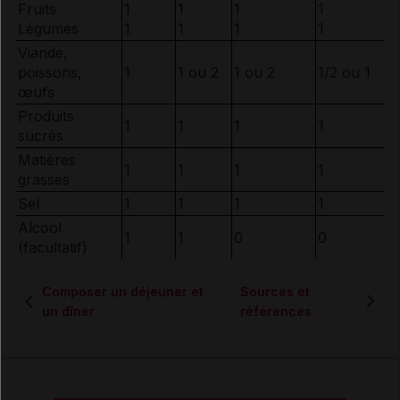
Fruits
1
1
1
1
Légumes
1
1
1
1
Viande,
poissons,
1
1 ou 2
1 ou 2
1/2 ou 1
œufs
Produits
1
1
1
1
sucrés
Matières
1
1
1
1
grasses
Sel
1
1
1
1
Alcool
1
1
0
0
(facultatif)
Composer un déjeuner et
Sources et
un dîner
références