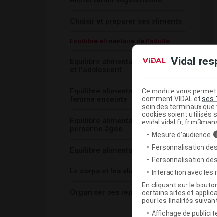
Choisir et préparer ses aliments
Equilibre alimentaire de l'adulte
Vidal res
Equilibre alimentaire de l'enfant
et l'adolescent
Equilibre alimentaire de la
Ce module vous permet d
comment VIDAL et
ses 
femme enceinte
sein des terminaux que v
cookies soient utilisés s
Equilibre alimentaire de la
evidal.vidal.fr, fr.m3man
personne âgée
Mesure d’audience
Personnalisation des
Equilibre alimentaire du sportif
Personnalisation de
Le corps et les aliments
Interaction avec les
En cliquant sur le bout
Organiser ses repas
certains sites et applica
pour les finalités suivan
Affichage de publicité