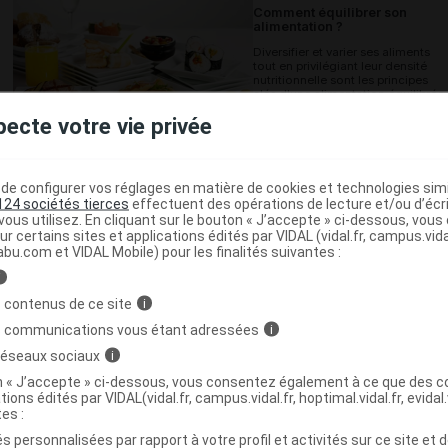
Comment équilibrer son
alimentation ?
Diversifier et varier ses aliments
tout en privilégiant leur densité
nutritionnelle sont les principes
clés d'une alimentation équilibrée.
S'il est conseillé de manger de
pecte votre vie privée
tout, certains aliments sont à...
e configurer vos réglages en matière de cookies et technologies simil
Les recommandations
124 sociétés tierces
effectuent des opérations de lecture et/ou d’écr
nutritionnelles de 18 à 75 ans
ous utilisez. En cliquant sur le bouton « J’accepte » ci-dessous, vou
Les besoins nutritionnels des
ur certains sites et applications édités par VIDAL (vidal.fr, campus.vidal.
adultes varient selon le sexe, l'âge
abu.com et VIDAL Mobile) pour les finalités suivantes :
la corpulence, l'activité physique
quotidienne et l'existence
i
éventuelle de problèmes de santé.
Malgré cette variété, des
 contenus de ce site
i
recommandations...
s communications vous étant adressées
i
 réseaux sociaux
i
on « J’accepte » ci-dessous, vous consentez également à ce que des co
Les mauvaises raisons des ad
tions édités par VIDAL(vidal.fr, campus.vidal.fr, hoptimal.vidal.fr, evidal.
pour mal manger
tes :
Nous avons tous de bonnes
raisons pour ne pas respecter les
s personnalisées par rapport à votre profil et activités sur ce site et d
recommandations d'équilibre