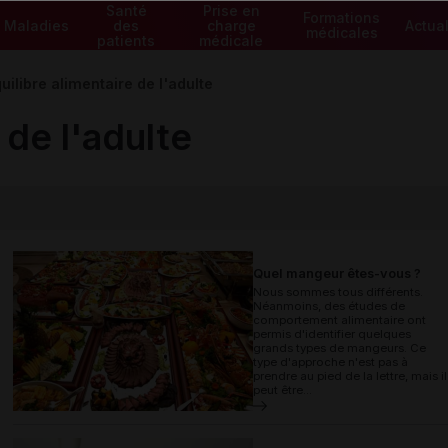
Santé
Prise en
Formations
Maladies
des
charge
Actual
médicales
patients
médicale
uilibre alimentaire de l'adulte
 de l'adulte
Quel mangeur êtes-vous ?
Nous sommes tous différents.
Néanmoins, des études de
comportement alimentaire ont
permis d'identifier quelques
grands types de mangeurs. Ce
type d'approche n'est pas à
prendre au pied de la lettre, mais il
peut être...