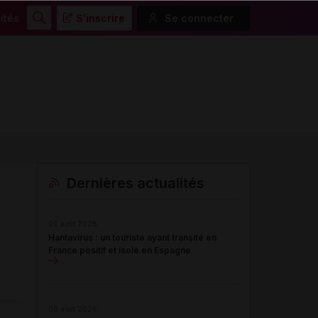
ités
S'inscrire
Se connecter
Rechercher
Dernières actualités
06 août 2026
Hantavirus : un touriste ayant transité en
France positif et isolé en Espagne
06 août 2026