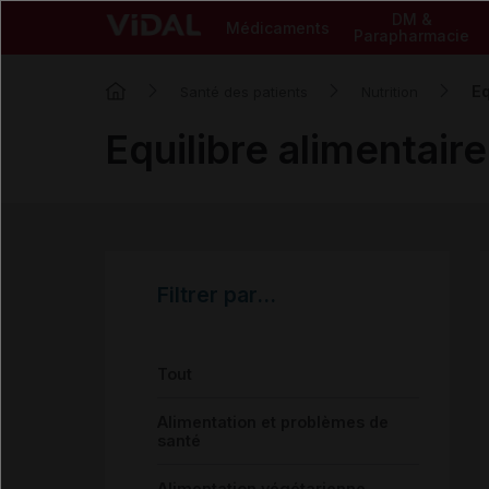
DM &
Médicaments
Parapharmacie
Eq
Santé des patients
Nutrition
Equilibre alimentaire
Filtrer par...
Tout
Alimentation et problèmes de
santé
Alimentation végétarienne