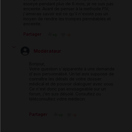
esseyé pendant plus de 6 mois, je ne suis pas
enceinte. Avant de penser à la methode FIV,
j'aimerais savoir est ce qu'il n'existe pas un
moyen de rendre les trompes perméables et
enceinte.
Partager
+0
-0
Modérateur
Bonjour,
Votre question s'apparente à une demande
d'avis personnalisé. Un tel avis suppose de
connaître les détails de votre dossier
médical et de pouvoir dialoguer avec vous.
Ce n'est donc pas envisageable sur un
forum, j'en suis désolé. Consultez ou
téléconsultez votre médecin.
Partager
+0
-0