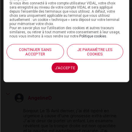
Si vous êtes connecté à votre compte utilisateur VIDAL, votre choix
sera enregistré au niveau de votre compte VIDAL et sera appliqué
depuis l’ensemble des terminaux que vous utilisez. A défaut, votre
choix sera uniquement applicable au terminal que vous utilisez
actuellement : un cookie « technique » sera déposé sur votre terminal
pour mémoriser votre choix.
Pour en savoir plus sur l’utilisation des cookies et autres traceurs
Les commentaires sont momentanément
similaires, ou retirer à tout moment votre consentement à leur usage,
désactivés
nous vous invitons à vous rendre sur notre
Politique cookies
.
La publication de commentaires est
CONTINUER SANS
JE PARAMÈTRE LES
ACCEPTER
COOKIES
momentanément indisponible.
J'ACCEPTE
Les plus
récents
AngelineD
Bonjour. Le 15 Avril dernier, j'ai été opéré en
urgence à cause d'une grossesse extra uterine.
J'ai le desir de porter un enfant. Les examens
révèlent que la trompe droite est non opacifiée
et la gauche est partiellement opaciée. J'ai