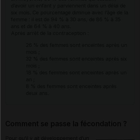
d’avoir un enfant y parviennent dans un délai de
six mois. Ce pourcentage diminue avec l’âge de la
femme : il est de 94 % à 30 ans, de 86 % à 35
ans et de 64 % à 40 ans.
Après arrêt de la contraception :
26 % des femmes sont enceintes après un
mois ;
32 % des femmes sont enceintes après six
mois ;
18 % des femmes sont enceintes après un
an ;
8 % des femmes sont enceintes après
deux ans.
Comment se passe la fécondation ?
Pour qu’il y ait développement d’un