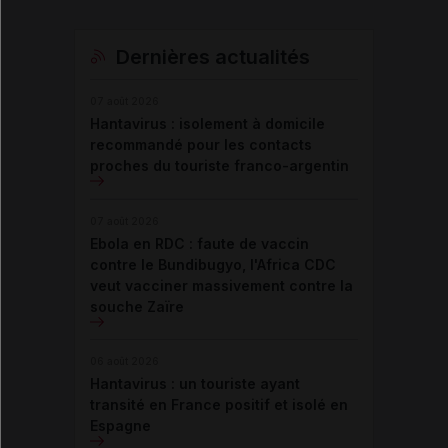
Dernières actualités
07 août 2026
Hantavirus : isolement à domicile
recommandé pour les contacts
proches du touriste franco-argentin
07 août 2026
Ebola en RDC : faute de vaccin
contre le Bundibugyo, l'Africa CDC
veut vacciner massivement contre la
souche Zaïre
06 août 2026
Hantavirus : un touriste ayant
transité en France positif et isolé en
Espagne