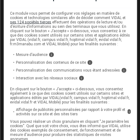
l’âge moyen de la première maternité est aujourd’hui
de 30 ans en France, certains médecins
Ce module vous permet de configurer vos réglages en matière de
cookies et technologies similaires afin de décider comment VIDAL et
recommandent systématiquement
une première
ses 124 sociétés tierces
effectuent des opérations de lecture et/ou
d’écriture d’informations au sein des terminaux que vous utilisez. En
consultation après six mois d’essais
, ne serait-ce
cliquant sur le bouton « J’accepte » ci-dessous, vous consentez à ce
que pour faire un premier bilan médical.
que des cookies soient utilisés sur certains sites et applications édités
par VIDAL (vidal.fr, campus.vidal.fr, hoptimal.vidal.fr, evidal.vidal.fr,
fr.m3manabu.com et VIDAL Mobile) pour les finalités suivantes :
Quelle est la fréquence idéale des rapports
Mesure d’audience
i
sexuels pour concevoir un enfant ?
Personnalisation des contenus de ce site
i
Il n'existe guère d'études à ce sujet, mais il est
Personnalisation des communications vous étant adressées
i
généralement admis que deux à trois rapports
Interaction avec les réseaux sociaux
i
sexuels par semaine constitue la bonne
En cliquant sur le bouton « J’accepte » ci-dessous, vous consentez
fréquence pour, à la fois, augmenter les chances
également à ce que des cookies soient utilisés sur certains sites et
de rapport au moment de l'ovulation et laisser le
applications édités par VIDAL(vidal.fr, campus.vidal.fr, hoptimal.vidal.fr,
evidal.vidal.fr et VIDAL Mobile) pour les finalités suivantes :
temps aux testicules de produire suffisamment de
Affichage de publicités personnalisées par rapport à votre profil et
spermatozoïdes entre deux rapports sexuels.
i
activités sur ce site et des sites tiers
Vous pouvez réaliser un choix granulaire en cliquant "Je paramètre les
cookies". Quel que soit votre choix, vous êtes informé que VIDAL utilise
des cookies exemptés de consentement, de fonctionnement et de
Causes des troubles de la fertilité masculine
mesure d'audience pour produire des statistiques de visites
anonymes.