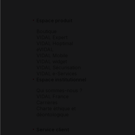
Espace produit
Boutique
VIDAL Expert
VIDAL Hoptimal
eVIDAL
VIDAL Mobile
VIDAL widget
VIDAL Sécurisation
VIDAL e-Services
Espace institutionnel
Qui sommes-nous ?
VIDAL France
Carrières
Charte éthique et
déontologique
Service client