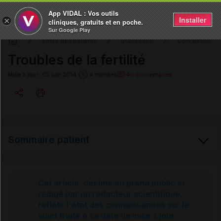
App VIDAL : Vos outils
Installer
×
cliniques, gratuits et en poche.
Sur Google Play
Santé des patients
Grossesse
Conception et 
Troubles de la fertilité
4 commentaires
Mise à jour : 02 juin 2014
4 minutes
Copier l'url
Sommaire patient
Email
Troubles de la fertilité
Cet article, destiné au grand public et
rédigé par un rédacteur scientifique,
reflète l'état des connaissances sur le
Causes des troubles de la fertilité masculine
sujet traité à sa date de mise à jour.