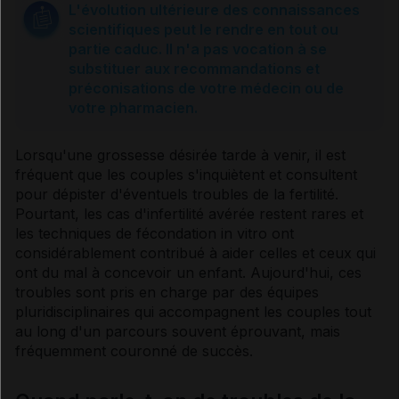
L'évolution ultérieure des connaissances
scientifiques peut le rendre en tout ou
Causes des troubles de la fertilité féminine
partie caduc. Il n'a pas vocation à se
substituer aux recommandations et
préconisations de votre médecin ou de
Diagnostic des troubles de la fertilité
votre pharmacien.
Lorsqu'une grossesse désirée tarde à venir, il est
Traitements des troubles de la fertilité masculine
fréquent que les couples s'inquiètent et consultent
pour dépister d'éventuels troubles de la fertilité.
Pourtant, les cas d'infertilité avérée restent rares et
Traitements des troubles de la fertilité féminine
les techniques de fécondation in vitro ont
considérablement contribué à aider celles et ceux qui
ont du mal à concevoir un enfant. Aujourd'hui, ces
Fécondation in vitro (FIV)
troubles sont pris en charge par des équipes
pluridisciplinaires qui accompagnent les couples tout
au long d'un parcours souvent éprouvant, mais
fréquemment couronné de succès.