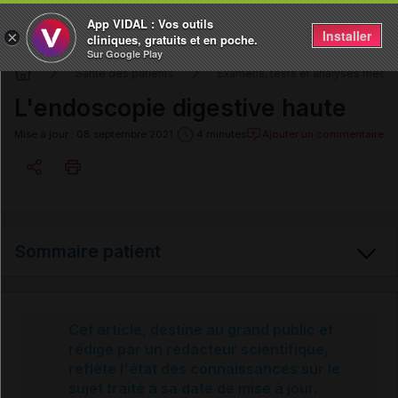
App VIDAL : Vos outils
Installer
×
cliniques, gratuits et en poche.
Sur Google Play
Santé des patients
Examens, tests et analyses médic
L'endoscopie digestive haute
Ajouter un commentaire
Mise à jour : 08 septembre 2021
4 minutes
Copier l'url
Sommaire patient
Email
Endoscopies digestives
Cet article, destiné au grand public et
rédigé par un rédacteur scientifique,
reflète l'état des connaissances sur le
L'endoscopie digestive haute
sujet traité à sa date de mise à jour.