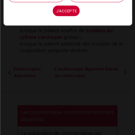
une
endoscopie
digestive haute. Par exemple :
J'ACCEPTE
lorsque le patient présente une
insuffisance
respiratoire
grave ;
lorsque le patient souffre de
troubles du
rythme cardiaque
graves ;
lorsque le patient présente des troubles de la
coagulation sanguine sévères.
Endoscopies
L'endoscopie digestive basse
digestives
ou coloscopie
Les commentaires sont momentanément
désactivés
La publication de commentaires est