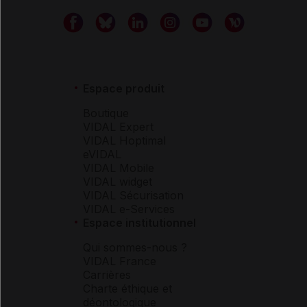
Espace produit
Boutique
VIDAL Expert
VIDAL Hoptimal
eVIDAL
VIDAL Mobile
VIDAL widget
VIDAL Sécurisation
VIDAL e-Services
Espace institutionnel
Qui sommes-nous ?
VIDAL France
Carrières
Charte éthique et
déontologique