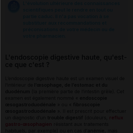
L'évolution ultérieure des connaissances
scientifiques peut le rendre en tout ou
L'endoscopie digestive basse ou coloscopie
partie caduc. Il n'a pas vocation à se
substituer aux recommandations et
préconisations de votre médecin ou de
La préparation de la coloscopie
votre pharmacien.
La coloscopie virtuelle, qu'est-ce que c'est ?
L'endoscopie digestive haute, qu'est-
ce que c'est ?
Sources et références
L’
endoscopie
digestive haute est un examen visuel de
l’intérieur de
l’œsophage, de l’estomac et du
duodénum
(la première partie de l’intestin grêle). Cet
examen est également nommé «
endoscopie
œsogastroduodénale
» ou «
fibroscopie
œsogastroduodénale
». Il est prescrit pour effectuer
un
diagnostic
d’un
trouble digestif
(douleurs,
reflux
gastro-œsophagien
résistant aux traitements
habituels, par exemple) ou en cas d’
anémie
, mais