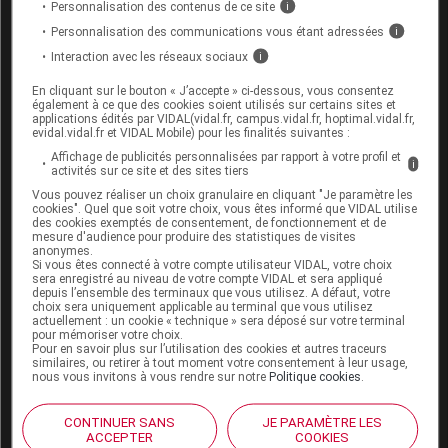
(baisse de la concentration d’oxygène dans le
Personnalisation des contenus de ce site
i
sang),
Personnalisation des communications vous étant adressées
i
une
hémorragie
après avoir effectué un geste
Interaction avec les réseaux sociaux
i
chirurgical, soit immédiatement, soit quelques
En cliquant sur le bouton « J’accepte » ci-dessous, vous consentez
heures ou jours après l’examen (rare, environ
également à ce que des cookies soient utilisés sur certains sites et
0,03 %) ;
applications édités par VIDAL(vidal.fr, campus.vidal.fr, hoptimal.vidal.fr,
evidal.vidal.fr et VIDAL Mobile) pour les finalités suivantes :
une perforation de la paroi du tube digestif,
Affichage de publicités personnalisées par rapport à votre profil et
immédiate ou dans les jours qui suivent
i
activités sur ce site et des sites tiers
l’
endoscopie
(rare, 0,03 à 0,1 % des patients) ;
Vous pouvez réaliser un choix granulaire en cliquant "Je paramètre les
une infection, (les personnes à risque infectieux
cookies". Quel que soit votre choix, vous êtes informé que VIDAL utilise
des cookies exemptés de consentement, de fonctionnement et de
peuvent recevoir un traitement
antibiotique
mesure d'audience pour produire des statistiques de visites
préventif avant l’
endoscopie
) ;
anonymes.
Si vous êtes connecté à votre compte utilisateur VIDAL, votre choix
plus rarement, des troubles cardiovasculaires
sera enregistré au niveau de votre compte VIDAL et sera appliqué
(
troubles du rythme cardiaque
,
accident
depuis l’ensemble des terminaux que vous utilisez. A défaut, votre
choix sera uniquement applicable au terminal que vous utilisez
vasculaire
cérébral
, par exemple).
actuellement : un cookie « technique » sera déposé sur votre terminal
pour mémoriser votre choix.
Pour en savoir plus sur l’utilisation des cookies et autres traceurs
similaires, ou retirer à tout moment votre consentement à leur usage,
Quelles sont les contre-indications de
nous vous invitons à vous rendre sur notre
Politique cookies
.
l'endoscopie digestive haute ?
CONTINUER SANS
JE PARAMÈTRE LES
ACCEPTER
COOKIES
Dans certains cas, il n’est pas possible de pratiquer