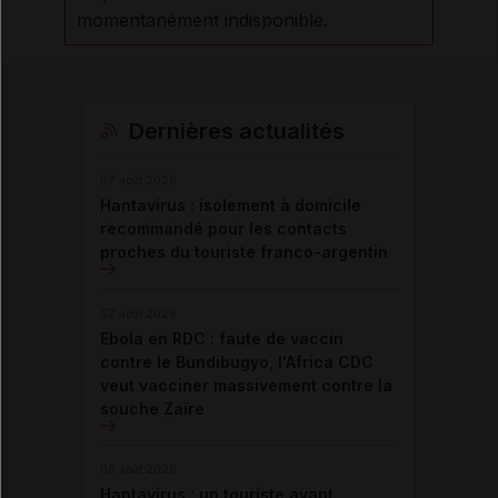
momentanément indisponible.
Dernières actualités
07 août 2026
Hantavirus : isolement à domicile
recommandé pour les contacts
proches du touriste franco-argentin
07 août 2026
Ebola en RDC : faute de vaccin
contre le Bundibugyo, l'Africa CDC
veut vacciner massivement contre la
souche Zaïre
06 août 2026
Hantavirus : un touriste ayant