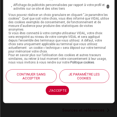
échographies
de la partie basse du ventre, il vous
Affichage de publicités personnalisées par rapport à votre profil et
i
activités sur ce site et des sites tiers
sera en général demandé d’avoir la
vessie pleine
Vous pouvez réaliser un choix granulaire en cliquant "Je paramètre les
(boire au moins un litre d'eau juste avant l'examen et
cookies". Quel que soit votre choix, vous êtes informé que VIDAL utilise
se retenir d'uriner jusqu'à la fin de celui-ci).
des cookies exemptés de consentement, de fonctionnement et de
mesure d'audience pour produire des statistiques de visites
anonymes.
Enfin, n’oubliez pas d’amener avec vous la lettre ou
Si vous êtes connecté à votre compte utilisateur VIDAL, votre choix
sera enregistré au niveau de votre compte VIDAL et sera appliqué
l’ordonnance du médecin qui a demandé l’examen,
depuis l’ensemble des terminaux que vous utilisez. A défaut, votre
votre carte Vitale et d’éventuels clichés
choix sera uniquement applicable au terminal que vous utilisez
actuellement : un cookie « technique » sera déposé sur votre terminal
échographiques plus anciens.
pour mémoriser votre choix.
Pour en savoir plus sur l’utilisation des cookies et autres traceurs
similaires, ou retirer à tout moment votre consentement à leur usage,
nous vous invitons à vous rendre sur notre
Politique cookies
.
Quels sont les risques liés à
l'échographie ?
CONTINUER SANS
JE PARAMÈTRE LES
ACCEPTER
COOKIES
L’
échographie
est la plus sûre des techniques
d’imagerie médicale. Elle ne présente pas de contre-
J'ACCEPTE
indications et elle est sans danger pour le fœtus.
Sources et références