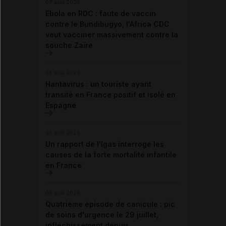
07 août 2026
Ebola en RDC : faute de vaccin
contre le Bundibugyo, l'Africa CDC
veut vacciner massivement contre la
souche Zaïre
06 août 2026
Hantavirus : un touriste ayant
transité en France positif et isolé en
Espagne
06 août 2026
Un rapport de l'Igas interroge les
causes de la forte mortalité infantile
en France
06 août 2026
Quatrième épisode de canicule : pic
de soins d'urgence le 29 juillet,
infléchissement depuis