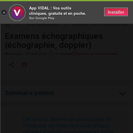
App VIDAL : Vos outils
Installer
×
cliniques, gratuits et en poche.
Sur Google Play
Santé des patients
Examens, tests et analyses médic
Examens échographiques
(échographie, doppler)
Ajouter un commentaire
Mise à jour : 07 avril 2022
4 minutes
Copier l'url
Sommaire patient
Email
Echographie et doppler
Cet article, destiné au grand public et
rédigé par un rédacteur scientifique,
reflète l'état des connaissances sur le