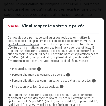
gêner l’observation de l’organe concerné. Il peut soit
photographier ce qu’il voit, soit enregistrer une courte
séquence vidéo de ce qui s’affiche sur l’écran. Le
médecin peut vous demander de retenir votre
respiration, de changer de position, etc. Parfois, pour
Vidal respecte votre vie privée
l’examen de certains organes (vessie,
prostate
,
ovaires, utérus), la sonde est introduite dans les
voies
Ce module vous permet de configurer vos réglages en matière de
naturelles (anus, vagin).
cookies et technologies similaires afin de décider comment VIDAL et
ses 124 sociétés tierces
effectuent des opérations de lecture et/ou
d’écriture d’informations au sein des terminaux que vous utilisez. En
L’examen dure en général entre dix et trente minutes.
cliquant sur le bouton « J’accepte » ci-dessous, vous consentez à ce
Il n’est pas douloureux et ne nécessite pas
que des cookies soient utilisés sur certains sites et applications édités
par VIDAL (vidal.fr, campus.vidal.fr, hoptimal.vidal.fr, evidal.vidal.fr,
d’
anesthésie
.
fr.m3manabu.com et VIDAL Mobile) pour les finalités suivantes :
Mesure d’audience
i
Se préparer à une échographie
Personnalisation des contenus de ce site
i
Personnalisation des communications vous étant adressées
i
En général, un examen échographique ne demande
Interaction avec les réseaux sociaux
i
aucune préparation particulière
. Dans certains cas,
pour les
échographies
des organes digestifs, il faut
En cliquant sur le bouton « J’accepte » ci-dessous, vous consentez
également à ce que des cookies soient utilisés sur certains sites et
être à jeun (ne pas manger, boire, ni fumer dans les
applications édités par VIDAL(vidal.fr, campus.vidal.fr, hoptimal.vidal.fr,
quatre heures qui précèdent l'examen). Pour les
evidal.vidal.fr et VIDAL Mobile) pour les finalités suivantes :