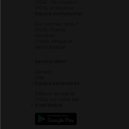
VIDAL Sécurisation
VIDAL e-Services
Espace institutionnel
Qui sommes-nous ?
VIDAL France
Carrières
Charte éthique et
déontologique
Service client
Contact
Aide
Espace partenaires
Éditeurs de logiciel
VIDAL sur votre site
Vidal Mobile