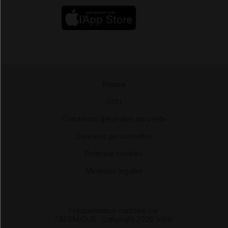
Presse
-
CGU
-
Conditions générales de vente
-
Données personnelles
-
Politique cookies
-
Mentions légales
Fréquentation certifiée par
l'ACPM/OJD
|
Copyright 2026 Vidal