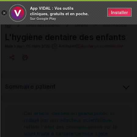
App VIDAL : Vos outils
Installer
×
cliniques, gratuits et en poche.
Sur Google Play
Santé des patients
Enfants
Suivi médical
L'hygiène dentaire des enfants
Ajouter un commentaire
Mise à jour : 05 mars 2020
4 minutes
Copier l'url
Sommaire patient
Email
Protéger les dents des enfants
Cet article, destiné au grand public et
rédigé par un rédacteur scientifique,
reflète l'état des connaissances sur le
L'hygiène dentaire des enfants
sujet traité à sa date de mise à jour.