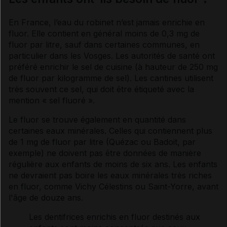
En France, l’eau du robinet n’est jamais enrichie en
fluor
. Elle contient en général moins de 0,3 mg de
fluor
par litre, sauf dans certaines communes, en
particulier dans les Vosges. Les autorités de santé ont
préféré enrichir le
sel
de cuisine (à hauteur de 250 mg
de
fluor
par kilogramme de
sel
). Les cantines utilisent
très souvent ce
sel
, qui doit être étiqueté avec la
mention «
sel
fluoré ».
Le
fluor
se trouve également en quantité dans
certaines eaux minérales. Celles qui contiennent plus
de 1 mg de
fluor
par litre (Quézac ou Badoit, par
exemple) ne doivent pas être données de manière
régulière aux enfants de moins de six ans. Les enfants
ne devraient pas boire les eaux minérales très riches
en
fluor
, comme Vichy Célestins ou Saint-Yorre, avant
l'âge de douze ans.
Les
dentifrices
enrichis en
fluor
destinés aux