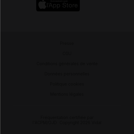
Presse
-
CGU
-
Conditions générales de vente
-
Données personnelles
-
Politique cookies
-
Mentions légales
Fréquentation certifiée par
l'ACPM/OJD
|
Copyright 2026 Vidal