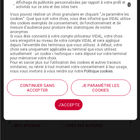
ans (lorsque toutes les dents de lait sont
Affichage de publicités personnalisées par rapport à votre profil et
i
activités sur ce site et des sites tiers
positionnées). Les premières visites sont importantes,
Vous pouvez réaliser un choix granulaire en cliquant "Je paramètre les
car elles permettent de familiariser l'enfant avec le
cookies". Quel que soit votre choix, vous êtes informé que VIDAL utilise
dentiste en l'absence de soins potentiellement mal
des cookies exemptés de consentement, de fonctionnement et de
mesure d'audience pour produire des statistiques de visites
vécus. Restez avec votre enfant durant toute la visite
anonymes.
Si vous êtes connecté à votre compte utilisateur VIDAL, votre choix
pour le rassurer. À partir de douze ans, vous pourrez
sera enregistré au niveau de votre compte VIDAL et sera appliqué
éventuellement le laisser seul avec le dentiste pendant
depuis l’ensemble des terminaux que vous utilisez. A défaut, votre
choix sera uniquement applicable au terminal que vous utilisez
la séance de soins. Dans le carnet de santé, une place
actuellement : un cookie « technique » sera déposé sur votre terminal
est réservée aux observations faites sur l'état de
pour mémoriser votre choix.
Pour en savoir plus sur l’utilisation des cookies et autres traceurs
santé dentaire de l'enfant à chaque examen. Des
similaires, ou retirer à tout moment votre consentement à leur usage,
pages du carnet de santé sont spécifiquement
nous vous invitons à vous rendre sur notre
Politique cookies
.
consacrées aux examens de prévention réalisés entre
six et à dix-huit ans. Elles doivent être remplies par un
CONTINUER SANS
JE PARAMÈTRE LES
ACCEPTER
COOKIES
dentiste. On n'effectue jamais de détartrages chez les
enfants car leurs dents sont encore trop fragiles.
J'ACCEPTE
Protéger les dents
Les problèmes de dents
des enfants
chez les enfants