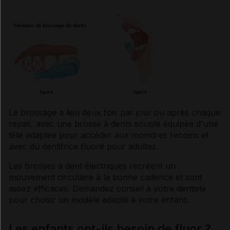
Le brossage a lieu deux fois par jour ou après chaque
repas, avec une brosse à dents souple équipée d'une
tête adaptée pour accéder aux moindres recoins et
avec du
dentifrice
fluoré pour adultes.
Les brosses à dent électriques recréent un
mouvement circulaire à la bonne cadence et sont
assez efficaces. Demandez conseil à votre dentiste
pour choisir un modèle adapté à votre enfant.
Les enfants ont-ils besoin de fluor ?