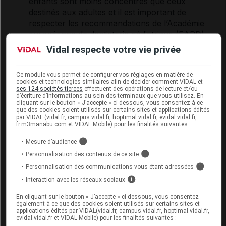
enfants sont moins concentrés que ceux
destinés aux adultes et il est important de
respecter les recommandations de l’Académie
européenne de dentisterie pédiatrique (EAPD),
actualisées en 2019 :
Vidal respecte votre vie privée
jusqu’à 2 ans, un
dentifrice
dosé à 1000 ppm de
fluor
(2 brossages par jour, avec une dose de
Ce module vous permet de configurer vos réglages en matière de
dentifrice
égale à la taille d’un grain de riz) ;
cookies et technologies similaires afin de décider comment VIDAL et
de 2 à 6 ans, un
dentifrice
dosé à 1000 ppm (2
ses 124 sociétés tierces
effectuent des opérations de lecture et/ou
d’écriture d’informations au sein des terminaux que vous utilisez. En
brossages par jour, dose de la taille d’un petit
cliquant sur le bouton « J’accepte » ci-dessous, vous consentez à ce
que des cookies soient utilisés sur certains sites et applications édités
pois) ;
par VIDAL (vidal.fr, campus.vidal.fr, hoptimal.vidal.fr, evidal.vidal.fr,
après 6 ans et pour les adultes, un
dentifrice
fr.m3manabu.com et VIDAL Mobile) pour les finalités suivantes :
dosé à 1450 ppm (2 brossages avec une dose
Mesure d’audience
i
égale à la longueur des soies de la brosse à
Personnalisation des contenus de ce site
i
dents).
Personnalisation des communications vous étant adressées
i
Interaction avec les réseaux sociaux
i
Emmener un enfant chez le dentiste
En cliquant sur le bouton « J’accepte » ci-dessous, vous consentez
également à ce que des cookies soient utilisés sur certains sites et
Des visites régulières (deux fois par an) chez le
applications édités par VIDAL(vidal.fr, campus.vidal.fr, hoptimal.vidal.fr,
evidal.vidal.fr et VIDAL Mobile) pour les finalités suivantes :
dentiste sont conseillées, au moins à partir de trois