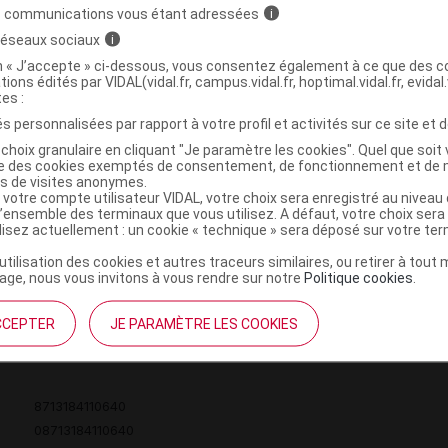
s communications vous étant adressées
i
 réseaux sociaux
i
on « J’accepte » ci-dessous, vous consentez également à ce que des co
tions édités par VIDAL(vidal.fr, campus.vidal.fr, hoptimal.vidal.fr, evidal.
 mg/ml S inj bovins Fl/250ml
C
tes :
s personnalisées par rapport à votre profil et activités sur ce site et d
choix granulaire en cliquant "Je paramètre les cookies". Quel que soit 
8713184110664
ise des cookies exemptés de consentement, de fonctionnement et de 
es de visites anonymes.
08713184110664
 votre compte utilisateur VIDAL, votre choix sera enregistré au nivea
r
Intervet MSD Santé animale
l’ensemble des terminaux que vous utilisez. A défaut, votre choix ser
ilisez actuellement : un cookie « technique » sera déposé sur votre te
NR
’utilisation des cookies et autres traceurs similaires, ou retirer à tou
ge, nous vous invitons à vous rendre sur notre
Politique cookies
.
CCEPTER
JE PARAMÈTRE LES COOKIES
 mg/ml S inj bovins Fl/50ml
C
8713184110640
08713184110640