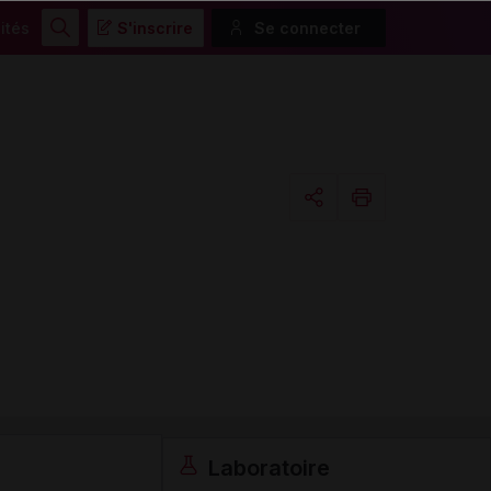
ités
S'inscrire
Se connecter
Rechercher
Copier l'url
Email
Laboratoire