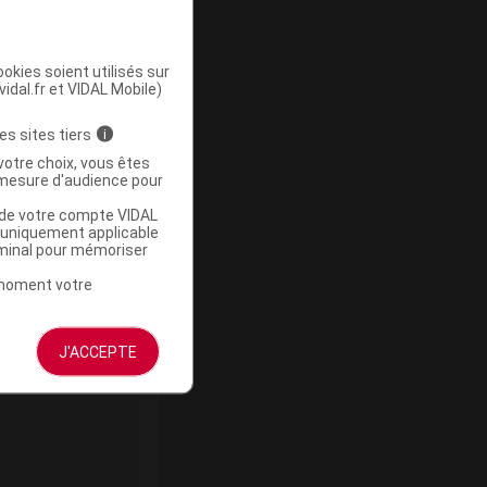
okies soient utilisés sur
vidal.fr et VIDAL Mobile)
ommercialisé
es sites tiers
i
votre choix, vous êtes
mesure d'audience pour
u de votre compte VIDAL
a uniquement applicable
rminal pour mémoriser
t moment votre
J'ACCEPTE
ommercialisé