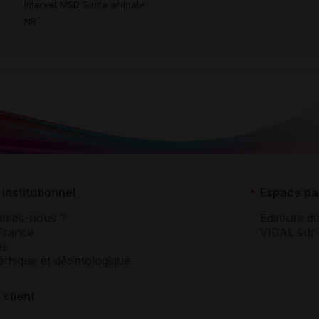
r
Intervet MSD Santé animale
NR
institutionnel
Espace pa
mmes-nous ?
Éditeurs de
France
VIDAL sur 
es
éthique et déontologique
 client