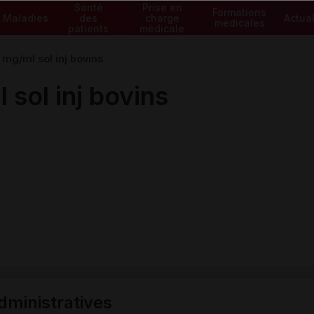
Santé
Prise en
Formations
Maladies
des
charge
Actual
médicales
patients
médicale
g/ml sol inj bovins
ol inj bovins
ministratives