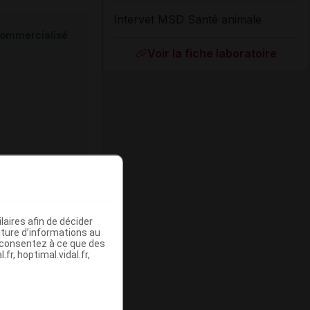
Intervet MSD Santé animale
ommercialisé
Voir la fiche laboratoire
ommercialisé
aires afin de décider
iture d’informations au
s consentez à ce que des
fr, hoptimal.vidal.fr,