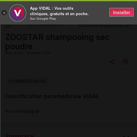
App VIDAL : Vos outils
Installer
×
cliniques, gratuits et en poche.
Sur Google Play
ZOOSTAR shampooing sec po
DM & Parapharmacie
ZOOSTAR shampooing sec
poudre
Mise à jour : 23 juillet 2026
Copier l'url
COMMERCIALISÉ
Classification paramédicale VIDAL
Email
Non renseigné
Sommaire