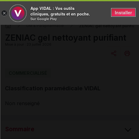
App VIDAL : Vos outils
Installer
×
cliniques, gratuits et en poche.
Sur Google Play
ZENIAC gel nettoyant purifiant
DM & Parapharmacie
ZENIAC gel nettoyant purifiant
Mise à jour : 23 juillet 2026
Copier l'url
COMMERCIALISÉ
Classification paramédicale VIDAL
Email
Non renseigné
Sommaire