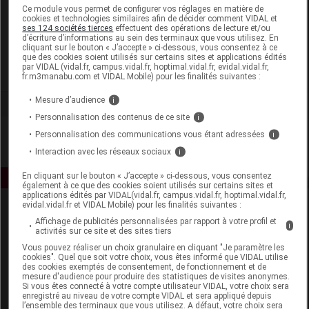
Laboratoire
Ce module vous permet de configurer vos réglages en matière de
cookies et technologies similaires afin de décider comment VIDAL et
ses 124 sociétés tierces
effectuent des opérations de lecture et/ou
d’écriture d’informations au sein des terminaux que vous utilisez. En
Noreva Laboratoire Dermatologique
cliquant sur le bouton « J’accepte » ci-dessous, vous consentez à ce
que des cookies soient utilisés sur certains sites et applications édités
par VIDAL (vidal.fr, campus.vidal.fr, hoptimal.vidal.fr, evidal.vidal.fr,
Voir la fiche laboratoire
fr.m3manabu.com et VIDAL Mobile) pour les finalités suivantes :
Mesure d’audience
i
Personnalisation des contenus de ce site
i
Personnalisation des communications vous étant adressées
i
Interaction avec les réseaux sociaux
i
En cliquant sur le bouton « J’accepte » ci-dessous, vous consentez
également à ce que des cookies soient utilisés sur certains sites et
applications édités par VIDAL(vidal.fr, campus.vidal.fr, hoptimal.vidal.fr,
evidal.vidal.fr et VIDAL Mobile) pour les finalités suivantes :
Affichage de publicités personnalisées par rapport à votre profil et
i
activités sur ce site et des sites tiers
Vous pouvez réaliser un choix granulaire en cliquant "Je paramètre les
cookies". Quel que soit votre choix, vous êtes informé que VIDAL utilise
des cookies exemptés de consentement, de fonctionnement et de
mesure d'audience pour produire des statistiques de visites anonymes.
Espace produit
Si vous êtes connecté à votre compte utilisateur VIDAL, votre choix sera
enregistré au niveau de votre compte VIDAL et sera appliqué depuis
Boutique
l’ensemble des terminaux que vous utilisez. A défaut, votre choix sera