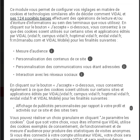
Ce module vous permet de configurer vos réglages en matière de
Laboratoire
cookies et technologies similaires afin de décider comment VIDAL et
ses 124 sociétés tierces
effectuent des opérations de lecture et/ou
d’écriture d’informations au sein des terminaux que vous utilisez. En
cliquant sur le bouton « J’accepte » ci-dessous, vous consentez à ce
Carl Zeiss Meditec SAS
que des cookies soient utilisés sur certains sites et applications édités
par VIDAL (vidal.fr, campus.vidal.fr, hoptimal.vidal.fr, evidal.vidal.fr,
fr.m3manabu.com et VIDAL Mobile) pour les finalités suivantes :
Voir la fiche laboratoire
Mesure d’audience
i
Personnalisation des contenus de ce site
i
Personnalisation des communications vous étant adressées
i
Interaction avec les réseaux sociaux
i
En cliquant sur le bouton « J’accepte » ci-dessous, vous consentez
également à ce que des cookies soient utilisés sur certains sites et
applications édités par VIDAL(vidal.fr, campus.vidal.fr, hoptimal.vidal.fr,
evidal.vidal.fr et VIDAL Mobile) pour les finalités suivantes :
Affichage de publicités personnalisées par rapport à votre profil et
i
activités sur ce site et des sites tiers
Vous pouvez réaliser un choix granulaire en cliquant "Je paramètre les
cookies". Quel que soit votre choix, vous êtes informé que VIDAL utilise
des cookies exemptés de consentement, de fonctionnement et de
mesure d'audience pour produire des statistiques de visites anonymes.
Si vous êtes connecté à votre compte utilisateur VIDAL, votre choix sera
Espace produit
enregistré au niveau de votre compte VIDAL et sera appliqué depuis