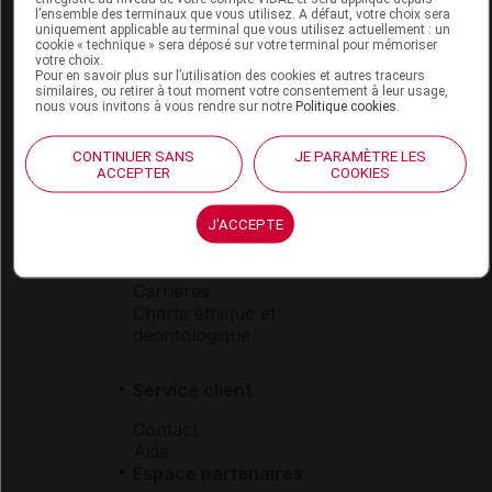
l’ensemble des terminaux que vous utilisez. A défaut, votre choix sera
Boutique
uniquement applicable au terminal que vous utilisez actuellement : un
cookie « technique » sera déposé sur votre terminal pour mémoriser
VIDAL Expert
votre choix.
VIDAL Hoptimal
Pour en savoir plus sur l’utilisation des cookies et autres traceurs
similaires, ou retirer à tout moment votre consentement à leur usage,
eVIDAL
nous vous invitons à vous rendre sur notre
Politique cookies
.
VIDAL Mobile
VIDAL widget
CONTINUER SANS
JE PARAMÈTRE LES
VIDAL Sécurisation
ACCEPTER
COOKIES
VIDAL e-Services
Espace institutionnel
J'ACCEPTE
Qui sommes-nous ?
VIDAL France
Carrières
Charte éthique et
déontologique
Service client
Contact
Aide
Espace partenaires