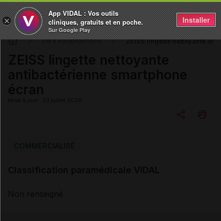
App VIDAL : Vos outils
Installer
×
cliniques, gratuits et en poche.
Sur Google Play
ZEISS lingette nettoyante ant
DM & Parapharmacie
ZEISS lingette nettoyante
antibactérienne smartphone
écran
Mise à jour : 23 juillet 2026
Copier l'url
COMMERCIALISÉ
Classification paramédicale VIDAL
Email
Non renseigné