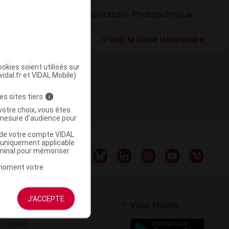
Laboratoire Phytotechnique
ommercialisé
Voir la fiche laboratoire
okies soient utilisés sur
vidal.fr et VIDAL Mobile)
es sites tiers
i
votre choix, vous êtes
mesure d'audience pour
u de votre compte VIDAL
a uniquement applicable
rminal pour mémoriser
t moment votre
J'ACCEPTE
rtenaires
Vidal Mobile
 logiciel