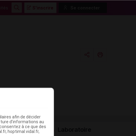
ités
S'inscrire
Se connecter
Rechercher
Copier l'url
Email
aires afin de décider
iture d’informations au
s consentez à ce que des
Laboratoire
fr, hoptimal.vidal.fr,