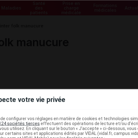
Santé
Prise en
Formations
Maladies
des
charge
Actual
médicales
patients
médicale
inter folk manucure
folk manucure
pecte votre vie privée
e configurer vos réglages en matière de cookies et technologies simil
124 sociétés tierces
effectuent des opérations de lecture et/ou d’écr
ous utilisez. En cliquant sur le bouton « J’accepte » ci-dessous, vou
ministratives
ur certains sites et applications édités par VIDAL (vidal.fr, campus.vidal.