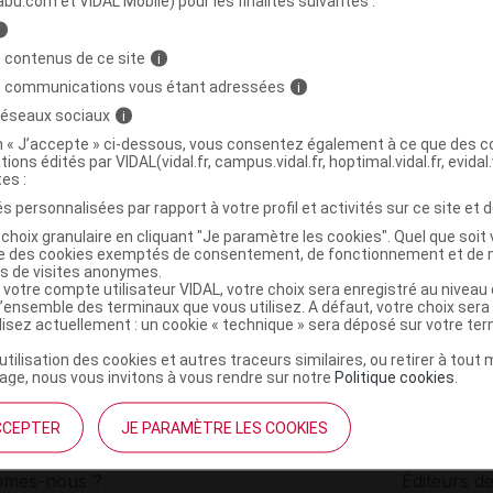
abu.com et VIDAL Mobile) pour les finalités suivantes :
i
 winter folk manucure B/207g
C
 contenus de ce site
i
s communications vous étant adressées
i
 réseaux sociaux
i
3700756601793
on « J’accepte » ci-dessous, vous consentez également à ce que des co
r
Laboratoire Phytotechnique
tions édités par VIDAL(vidal.fr, campus.vidal.fr, hoptimal.vidal.fr, evidal.
NR
tes :
s personnalisées par rapport à votre profil et activités sur ce site et d
choix granulaire en cliquant "Je paramètre les cookies". Quel que soit 
ise des cookies exemptés de consentement, de fonctionnement et de 
es de visites anonymes.
 votre compte utilisateur VIDAL, votre choix sera enregistré au nivea
l’ensemble des terminaux que vous utilisez. A défaut, votre choix ser
ilisez actuellement : un cookie « technique » sera déposé sur votre te
’utilisation des cookies et autres traceurs similaires, ou retirer à tou
ge, nous vous invitons à vous rendre sur notre
Politique cookies
.
CCEPTER
JE PARAMÈTRE LES COOKIES
institutionnel
Espace pa
mmes-nous ?
Éditeurs de