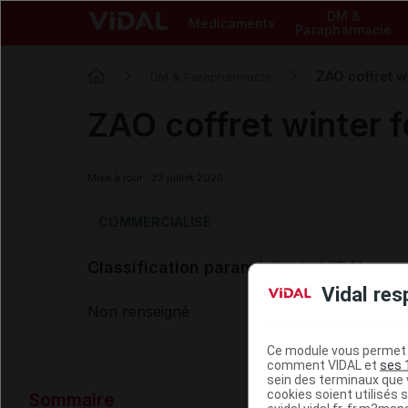
DM &
Médicaments
Parapharmacie
ZAO coffret w
DM & Parapharmacie
ZAO coffret winter 
Mise à jour : 23 juillet 2026
COMMERCIALISÉ
Classification paramédicale VIDAL
Vidal res
Non renseigné
Ce module vous permet d
comment VIDAL et
ses 
sein des terminaux que v
Données ad
cookies soient utilisés s
Sommaire