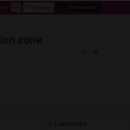
ités
S'inscrire
Se connecter
Rechercher
ion zone
Copier l'url
Email
Laboratoire