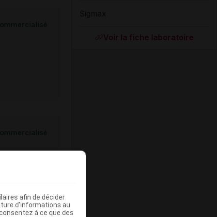
Sigmax
ommercialisé
Voir la fiche laboratoire
ommercialisé
aires afin de décider
iture d’informations au
s consentez à ce que des