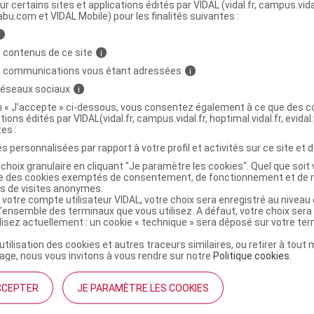
ur certains sites et applications édités par VIDAL (vidal.fr, campus.vidal.
abu.com et VIDAL Mobile) pour les finalités suivantes :
AND Genouillère velcro compression zone S
C
i
 contenus de ce site
i
s communications vous étant adressées
i
4946452025856
 réseaux sociaux
i
r
Sigmax
on « J’accepte » ci-dessous, vous consentez également à ce que des co
NR
tions édités par VIDAL(vidal.fr, campus.vidal.fr, hoptimal.vidal.fr, evidal.
tes :
s personnalisées par rapport à votre profil et activités sur ce site et d
choix granulaire en cliquant "Je paramètre les cookies". Quel que soit 
ise des cookies exemptés de consentement, de fonctionnement et de 
es de visites anonymes.
AND Genouillère velcro compression zone
C
 votre compte utilisateur VIDAL, votre choix sera enregistré au nivea
l’ensemble des terminaux que vous utilisez. A défaut, votre choix ser
ilisez actuellement : un cookie « technique » sera déposé sur votre te
’utilisation des cookies et autres traceurs similaires, ou retirer à tou
4946452026747
ge, nous vous invitons à vous rendre sur notre
Politique cookies
.
r
Skills in Healthcare - Réseau Santé et Beauté
NR
CCEPTER
JE PARAMÈTRE LES COOKIES