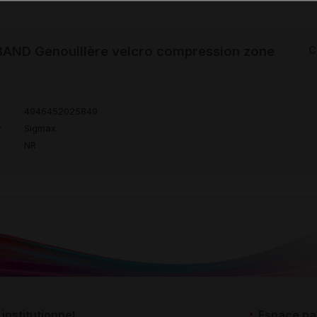
AND Genouillère velcro compression zone
C
4946452025849
r
Sigmax
NR
institutionnel
Espace pa