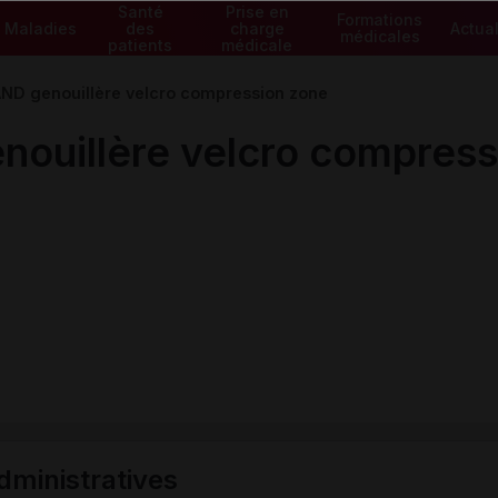
Santé
Prise en
Formations
Maladies
des
charge
Actual
médicales
patients
médicale
D genouillère velcro compression zone
uillère velcro compress
ministratives