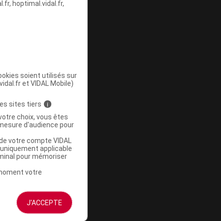
fr, hoptimal.vidal.fr,
ommercialisé
okies soient utilisés sur
vidal.fr et VIDAL Mobile)
es sites tiers
i
votre choix, vous êtes
mesure d'audience pour
ommercialisé
u de votre compte VIDAL
a uniquement applicable
rminal pour mémoriser
t moment votre
J'ACCEPTE