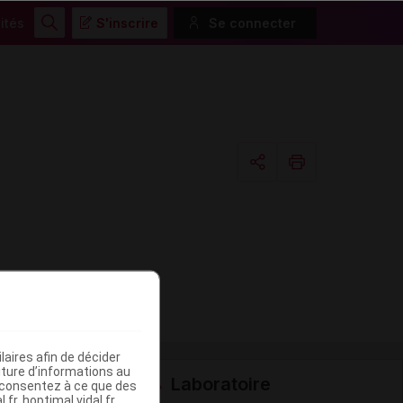
ités
S'inscrire
Se connecter
Rechercher
Copier l'url
Email
aires afin de décider
iture d’informations au
Laboratoire
s consentez à ce que des
fr, hoptimal.vidal.fr,