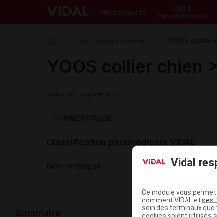
DM &
Médicaments
Parapharmacie
YOOS collier 
DM & Parapharmacie
YOOS collier chien 
Mise à jour : 23 juillet 2026
COMMERCIALISÉ
Classification paramédicale VIDAL
Vidal res
Non renseigné
Ce module vous permet d
comment VIDAL et
ses 
Données ad
sein des terminaux que v
Sommaire
cookies soient utilisés s