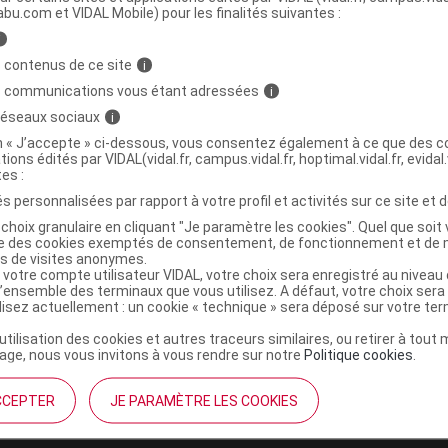
abu.com et VIDAL Mobile) pour les finalités suivantes :
i
r chien >10kg B/1
C
 contenus de ce site
i
s communications vous étant adressées
i
3411112938889
 réseaux sociaux
i
03411112938889
on « J’accepte » ci-dessous, vous consentez également à ce que des co
tions édités par VIDAL(vidal.fr, campus.vidal.fr, hoptimal.vidal.fr, evidal.
r
Ceva Santé Animale
tes :
NR
s personnalisées par rapport à votre profil et activités sur ce site et d
choix granulaire en cliquant "Je paramètre les cookies". Quel que soit 
ise des cookies exemptés de consentement, de fonctionnement et de 
es de visites anonymes.
 votre compte utilisateur VIDAL, votre choix sera enregistré au nivea
l’ensemble des terminaux que vous utilisez. A défaut, votre choix ser
ilisez actuellement : un cookie « technique » sera déposé sur votre te
’utilisation des cookies et autres traceurs similaires, ou retirer à tou
ge, nous vous invitons à vous rendre sur notre
Politique cookies
.
CCEPTER
JE PARAMÈTRE LES COOKIES
institutionnel
Espace pa