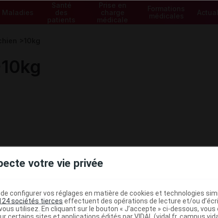
Santé
Prise en
Formations
Maladies
des
charge
Actual
médicales
patients
médicale
chien >10kg
>10kg
pecte votre vie privée
e configurer vos réglages en matière de cookies et technologies simil
124 sociétés tierces
effectuent des opérations de lecture et/ou d’écr
ministratives
ous utilisez. En cliquant sur le bouton « J’accepte » ci-dessous, vou
ur certains sites et applications édités par VIDAL (vidal.fr, campus.vidal.