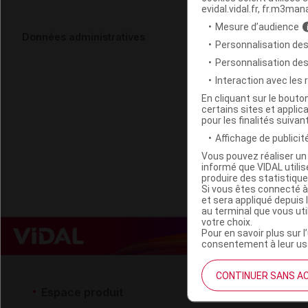
evidal.vidal.fr, fr.m3man
Mesure d’audience
YOOS Collie
Données administratives
Personnalisation des
Personnalisation de
Code EAN
Interaction avec les
Code GTIN 14
En cliquant sur le bout
certains sites et applica
Labo. Distributeu
pour les finalités suivan
Remboursement
Affichage de publicité
Vous pouvez réaliser un 
informé que VIDAL util
produire des statistiqu
Si vous êtes connecté à
et sera appliqué depuis 
au terminal que vous ut
votre choix.
Pour en savoir plus sur l
consentement à leur usa
CONTINUER SANS A
Espace produit
Espace 