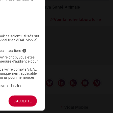
Ceva Santé Animale
ommercialisé
Voir la fiche laboratoire
okies soient utilisés sur
vidal.fr et VIDAL Mobile)
es sites tiers
i
votre choix, vous êtes
mesure d'audience pour
u de votre compte VIDAL
a uniquement applicable
rminal pour mémoriser
t moment votre
J'ACCEPTE
rtenaires
Vidal Mobile