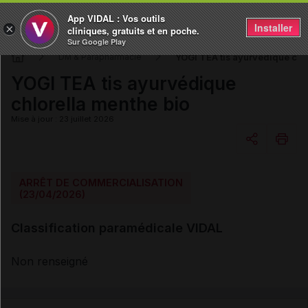
App VIDAL : Vos outils
Installer
×
cliniques, gratuits et en poche.
Sur Google Play
YOGI TEA tis ayurvédique chl
DM & Parapharmacie
YOGI TEA tis ayurvédique
chlorella menthe bio
Mise à jour : 23 juillet 2026
Copier l'url
ARRÊT DE COMMERCIALISATION
(23/04/2026)
Email
Classification paramédicale VIDAL
Non renseigné