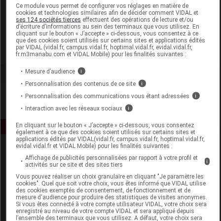
Laboratoire
Ce module vous permet de configurer vos réglages en matière de
cookies et technologies similaires afin de décider comment VIDAL et
ses 124 sociétés tierces
effectuent des opérations de lecture et/ou
d’écriture d’informations au sein des terminaux que vous utilisez. En
Adisphar
cliquant sur le bouton « J’accepte » ci-dessous, vous consentez à ce
que des cookies soient utilisés sur certains sites et applications édités
par VIDAL (vidal.fr, campus.vidal.fr, hoptimal.vidal.fr, evidal.vidal.fr,
Voir la fiche laboratoire
fr.m3manabu.com et VIDAL Mobile) pour les finalités suivantes :
Mesure d’audience
i
Personnalisation des contenus de ce site
i
Personnalisation des communications vous étant adressées
i
Interaction avec les réseaux sociaux
i
En cliquant sur le bouton « J’accepte » ci-dessous, vous consentez
également à ce que des cookies soient utilisés sur certains sites et
applications édités par VIDAL(vidal.fr, campus.vidal.fr, hoptimal.vidal.fr,
evidal.vidal.fr et VIDAL Mobile) pour les finalités suivantes :
Affichage de publicités personnalisées par rapport à votre profil et
i
activités sur ce site et des sites tiers
Vous pouvez réaliser un choix granulaire en cliquant "Je paramètre les
cookies". Quel que soit votre choix, vous êtes informé que VIDAL utilise
des cookies exemptés de consentement, de fonctionnement et de
mesure d'audience pour produire des statistiques de visites anonymes.
Espace produit
Si vous êtes connecté à votre compte utilisateur VIDAL, votre choix sera
enregistré au niveau de votre compte VIDAL et sera appliqué depuis
Boutique
l’ensemble des terminaux que vous utilisez. A défaut, votre choix sera