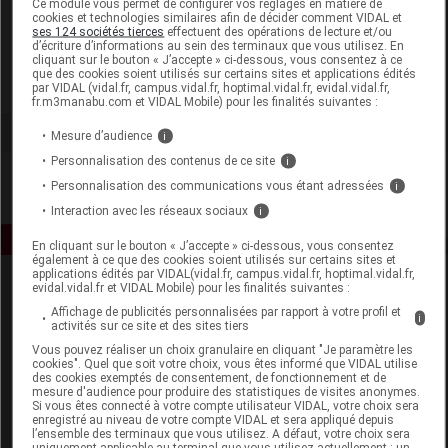
Ce module vous permet de configurer vos réglages en matière de
cookies et technologies similaires afin de décider comment VIDAL et
ses 124 sociétés tierces
effectuent des opérations de lecture et/ou
VAG Distribution
d’écriture d’informations au sein des terminaux que vous utilisez. En
cliquant sur le bouton « J’accepte » ci-dessous, vous consentez à ce
que des cookies soient utilisés sur certains sites et applications édités
Voir la fiche laboratoire
par VIDAL (vidal.fr, campus.vidal.fr, hoptimal.vidal.fr, evidal.vidal.fr,
fr.m3manabu.com et VIDAL Mobile) pour les finalités suivantes :
Mesure d’audience
i
Personnalisation des contenus de ce site
i
Personnalisation des communications vous étant adressées
i
Interaction avec les réseaux sociaux
i
En cliquant sur le bouton « J’accepte » ci-dessous, vous consentez
également à ce que des cookies soient utilisés sur certains sites et
applications édités par VIDAL(vidal.fr, campus.vidal.fr, hoptimal.vidal.fr,
evidal.vidal.fr et VIDAL Mobile) pour les finalités suivantes :
Affichage de publicités personnalisées par rapport à votre profil et
i
activités sur ce site et des sites tiers
Vous pouvez réaliser un choix granulaire en cliquant "Je paramètre les
cookies". Quel que soit votre choix, vous êtes informé que VIDAL utilise
des cookies exemptés de consentement, de fonctionnement et de
Espace produit
mesure d'audience pour produire des statistiques de visites anonymes.
Si vous êtes connecté à votre compte utilisateur VIDAL, votre choix sera
enregistré au niveau de votre compte VIDAL et sera appliqué depuis
Boutique
l’ensemble des terminaux que vous utilisez. A défaut, votre choix sera
VIDAL Expert
uniquement applicable au terminal que vous utilisez actuellement : un