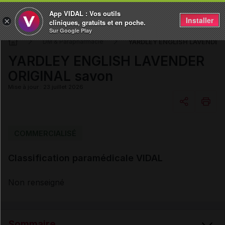
App VIDAL : Vos outils
Installer
×
cliniques, gratuits et en poche.
Sur Google Play
YARDLEY ENGLISH LAVENDER 
DM & Parapharmacie
YARDLEY ENGLISH LAVENDER
ORIGINAL savon
Mise à jour : 23 juillet 2026
Copier l'url
COMMERCIALISÉ
Classification paramédicale VIDAL
Email
Non renseigné
Sommaire