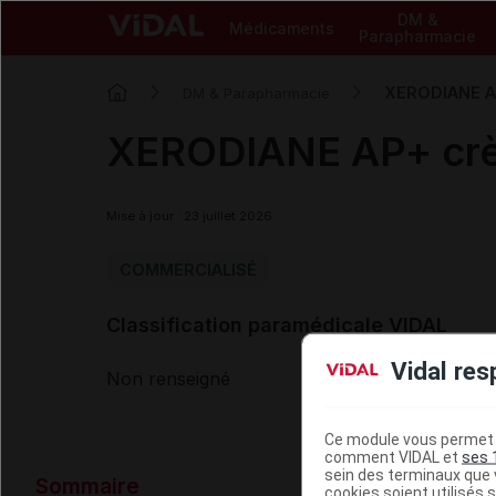
DM &
Médicaments
Parapharmacie
XERODIANE AP
DM & Parapharmacie
XERODIANE AP+ crèm
Mise à jour : 23 juillet 2026
COMMERCIALISÉ
Classification paramédicale VIDAL
Vidal res
Non renseigné
Ce module vous permet d
comment VIDAL et
ses 
Données ad
sein des terminaux que v
Sommaire
cookies soient utilisés s