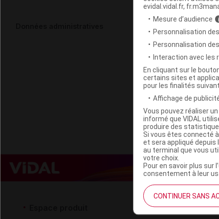
evidal.vidal.fr, fr.m3man
Mesure d’audience
XERODIANE A
Données administratives
Personnalisation des
Manganèse 
Personnalisation de
Interaction avec les
Code 13
En cliquant sur le bout
certains sites et applica
Labo. Distributeu
pour les finalités suivan
Remboursement
Affichage de publicité
Vous pouvez réaliser un 
informé que VIDAL util
produire des statistiqu
Si vous êtes connecté à
et sera appliqué depuis 
au terminal que vous ut
votre choix.
Pour en savoir plus sur l
consentement à leur usa
CONTINUER SANS A
Espace produit
Espace 