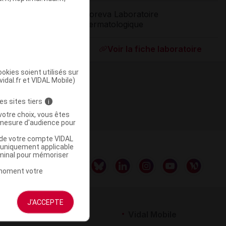
Noreva Laboratoire
Dermatologique
ommercialisé
Voir la fiche laboratoire
okies soient utilisés sur
vidal.fr et VIDAL Mobile)
es sites tiers
i
votre choix, vous êtes
mesure d'audience pour
u de votre compte VIDAL
a uniquement applicable
rminal pour mémoriser
t moment votre
J'ACCEPTE
rtenaires
Vidal Mobile