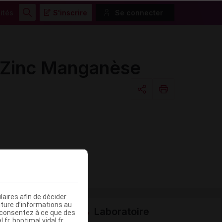
ités
S'inscrire
Se connecter
Rechercher
e Zinc Manganèse
Copier l'url
Email
aires afin de décider
iture d’informations au
Laboratoire
s consentez à ce que des
fr, hoptimal.vidal.fr,