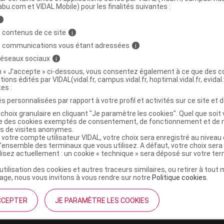
abu.com et VIDAL Mobile) pour les finalités suivantes :
i
P+ Cr anti-irritations Cuivre Zinc
C
 contenus de ce site
i
T/40ml
s communications vous étant adressées
i
 réseaux sociaux
i
3401360019171
on « J’accepte » ci-dessous, vous consentez également à ce que des co
tions édités par VIDAL(vidal.fr, campus.vidal.fr, hoptimal.vidal.fr, evidal.
r
Noreva Pharma
tes :
NR
s personnalisées par rapport à votre profil et activités sur ce site et d
choix granulaire en cliquant "Je paramètre les cookies". Quel que soit 
ise des cookies exemptés de consentement, de fonctionnement et de 
es de visites anonymes.
 votre compte utilisateur VIDAL, votre choix sera enregistré au nivea
l’ensemble des terminaux que vous utilisez. A défaut, votre choix ser
ilisez actuellement : un cookie « technique » sera déposé sur votre te
’utilisation des cookies et autres traceurs similaires, ou retirer à tou
ge, nous vous invitons à vous rendre sur notre
Politique cookies
.
CCEPTER
JE PARAMÈTRE LES COOKIES
institutionnel
Espace pa