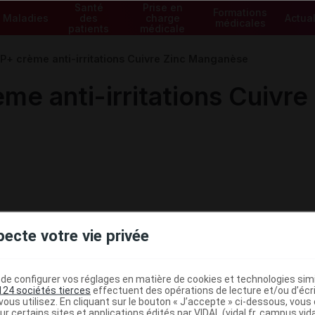
Santé
Prise en
Formations
Maladies
des
charge
Actual
médicales
patients
médicale
+ crème anti-irritations Cuivre Zinc Manganèse
e anti-irritations Cuivr
pecte votre vie privée
e configurer vos réglages en matière de cookies et technologies simil
124 sociétés tierces
effectuent des opérations de lecture et/ou d’écr
ministratives
ous utilisez. En cliquant sur le bouton « J’accepte » ci-dessous, vou
ur certains sites et applications édités par VIDAL (vidal.fr, campus.vidal.