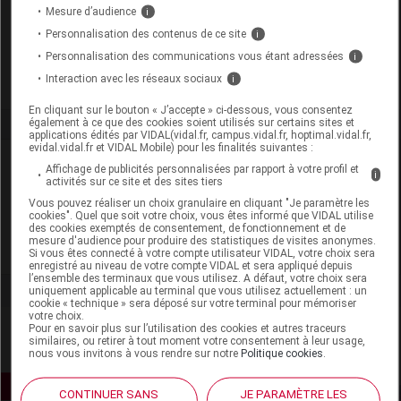
Code 13
3401378981392
Mesure d’audience
i
Labo. Distributeur
Evolupharm
Personnalisation des contenus de ce site
i
Remboursement
NR
Personnalisation des communications vous étant adressées
i
Interaction avec les réseaux sociaux
i
En cliquant sur le bouton « J’accepte » ci-dessous, vous consentez
également à ce que des cookies soient utilisés sur certains sites et
applications édités par VIDAL(vidal.fr, campus.vidal.fr, hoptimal.vidal.fr,
evidal.vidal.fr et VIDAL Mobile) pour les finalités suivantes :
Laboratoire
Affichage de publicités personnalisées par rapport à votre profil et
i
activités sur ce site et des sites tiers
Vous pouvez réaliser un choix granulaire en cliquant "Je paramètre les
Evolupharm
cookies". Quel que soit votre choix, vous êtes informé que VIDAL utilise
des cookies exemptés de consentement, de fonctionnement et de
mesure d'audience pour produire des statistiques de visites anonymes.
Voir la fiche laboratoire
Si vous êtes connecté à votre compte utilisateur VIDAL, votre choix sera
enregistré au niveau de votre compte VIDAL et sera appliqué depuis
l’ensemble des terminaux que vous utilisez. A défaut, votre choix sera
uniquement applicable au terminal que vous utilisez actuellement : un
cookie « technique » sera déposé sur votre terminal pour mémoriser
votre choix.
Pour en savoir plus sur l’utilisation des cookies et autres traceurs
similaires, ou retirer à tout moment votre consentement à leur usage,
nous vous invitons à vous rendre sur notre
Politique cookies
.
CONTINUER SANS
JE PARAMÈTRE LES