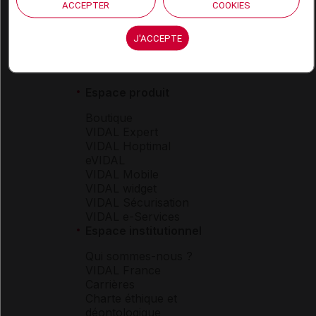
ACCEPTER
COOKIES
J'ACCEPTE
Espace produit
Boutique
VIDAL Expert
VIDAL Hoptimal
eVIDAL
VIDAL Mobile
VIDAL widget
VIDAL Sécurisation
VIDAL e-Services
Espace institutionnel
Qui sommes-nous ?
VIDAL France
Carrières
Charte éthique et
déontologique