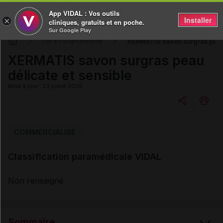
App VIDAL : Vos outils
Installer
×
cliniques, gratuits et en poche.
Sur Google Play
XERMATIS savon surgras peau 
DM & Parapharmacie
XERMATIS savon surgras peau
délicate et sensible
Mise à jour : 23 juillet 2026
Copier l'url
COMMERCIALISÉ
Classification paramédicale VIDAL
Email
Non renseigné
Sommaire