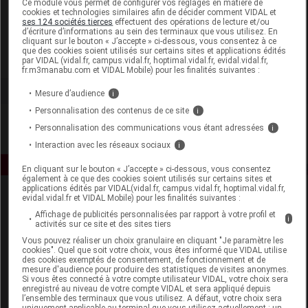
Ce module vous permet de configurer vos réglages en matière de
cookies et technologies similaires afin de décider comment VIDAL et
ses 124 sociétés tierces
effectuent des opérations de lecture et/ou
CED Cosmetics
d’écriture d’informations au sein des terminaux que vous utilisez. En
cliquant sur le bouton « J’accepte » ci-dessous, vous consentez à ce
que des cookies soient utilisés sur certains sites et applications édités
Voir la fiche laboratoire
par VIDAL (vidal.fr, campus.vidal.fr, hoptimal.vidal.fr, evidal.vidal.fr,
fr.m3manabu.com et VIDAL Mobile) pour les finalités suivantes :
Mesure d’audience
i
Personnalisation des contenus de ce site
i
Personnalisation des communications vous étant adressées
i
Interaction avec les réseaux sociaux
i
En cliquant sur le bouton « J’accepte » ci-dessous, vous consentez
également à ce que des cookies soient utilisés sur certains sites et
applications édités par VIDAL(vidal.fr, campus.vidal.fr, hoptimal.vidal.fr,
evidal.vidal.fr et VIDAL Mobile) pour les finalités suivantes :
Affichage de publicités personnalisées par rapport à votre profil et
i
activités sur ce site et des sites tiers
Vous pouvez réaliser un choix granulaire en cliquant "Je paramètre les
cookies". Quel que soit votre choix, vous êtes informé que VIDAL utilise
des cookies exemptés de consentement, de fonctionnement et de
Espace produit
mesure d'audience pour produire des statistiques de visites anonymes.
Si vous êtes connecté à votre compte utilisateur VIDAL, votre choix sera
enregistré au niveau de votre compte VIDAL et sera appliqué depuis
Boutique
l’ensemble des terminaux que vous utilisez. A défaut, votre choix sera
VIDAL Expert
uniquement applicable au terminal que vous utilisez actuellement : un