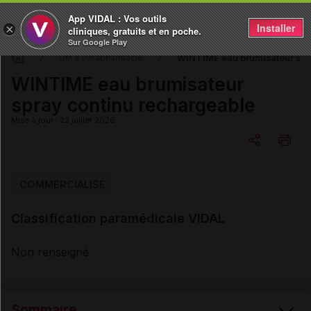
App VIDAL : Vos outils
Installer
×
cliniques, gratuits et en poche.
Sur Google Play
WINTIME eau brumisateur spr
DM & Parapharmacie
WINTIME eau brumisateur
spray continu rechargeable
Mise à jour : 23 juillet 2026
Copier l'url
COMMERCIALISÉ
Classification paramédicale VIDAL
Email
Non renseigné
Sommaire